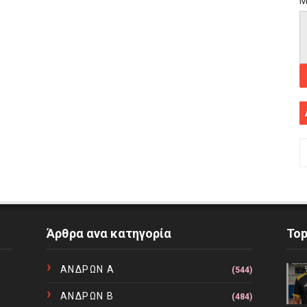
Μ
Άρθρα ανα κατηγορία
To
ΑΝΔΡΩΝ Α
(544)
ΑΝΔΡΩΝ Β
(484)