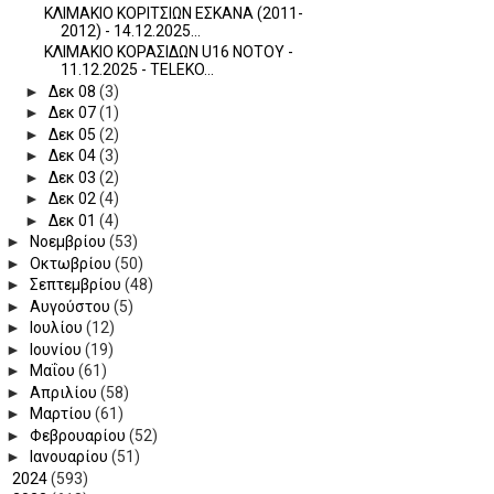
ΚΛΙΜΑΚΙΟ ΚΟΡΙΤΣΙΩΝ ΕΣΚΑΝΑ (2011-
2012) - 14.12.2025...
ΚΛΙΜΑΚΙΟ ΚΟΡΑΣΙΔΩΝ U16 ΝΟΤΟΥ -
11.12.2025 - TELEKO...
►
Δεκ 08
(3)
►
Δεκ 07
(1)
►
Δεκ 05
(2)
►
Δεκ 04
(3)
►
Δεκ 03
(2)
►
Δεκ 02
(4)
►
Δεκ 01
(4)
►
Νοεμβρίου
(53)
►
Οκτωβρίου
(50)
►
Σεπτεμβρίου
(48)
►
Αυγούστου
(5)
►
Ιουλίου
(12)
►
Ιουνίου
(19)
►
Μαΐου
(61)
►
Απριλίου
(58)
►
Μαρτίου
(61)
►
Φεβρουαρίου
(52)
►
Ιανουαρίου
(51)
►
2024
(593)