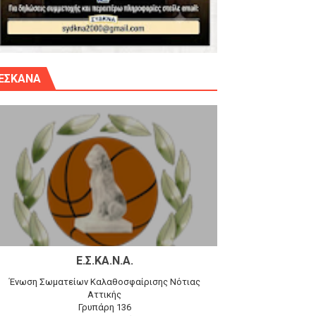
γίου Δημητρίου την Κυριακή 14.6.26
ΕΣΚΑΝΑ
αγώνα)
 τον Προφήτη Ηλία 78-74 στα Καμίνια
Ε.Σ.ΚΑ.Ν.Α.
Ένωση Σωματείων Καλαθοσφαίρισης Νότιας
Αττικής
Γρυπάρη 136