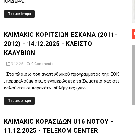
ΚΡΙΔΕΡΑ...
 ΜΠΑΣΚΕΤ : 39Η ΕΠΕΤΕΙΟΣ ΑΠΟ ΤΟ ΕΠΟΣ ΤΟΥ 1987
Περισσότερα
ό κυπέλλου ανδρών ΕΣΚΑΝΑ Μανδραϊκός Προοδευτική στο νέο κλ. Α
ΚΛΙΜΑΚΙΟ ΚΟΡΙΤΣΙΩΝ ΕΣΚΑΝΑ (2011-
τον Πανελευσινιακό στον τελικό αύριο με Αρετσού (το video του 
2012) - 14.12.2025 - ΚΛΕΙΣΤΟ
" καρύδι η Φιλία Περάματος έφερε την σειρά στα ίσια (1-1) νίκησε
ΚΑΛΥΒΙΩΝ
ο f4 ΑΕ Ρέντη, Πέρα , Ερμής Αργυρ. και Δραπετσώνα
9.12.25
0 Comments
Στο πλαίσιο του αναπτυξιακού προγράμματος της ΕΟΚ
, παρακαλούμε όπως ενημερώσετε τα Σωματεία σας ότι
καλούνται οι παρακάτω αθλήτριες (γενν...
Περισσότερα
ΚΛΙΜΑΚΙΟ ΚΟΡΑΣΙΔΩΝ U16 ΝΟΤΟΥ -
11.12.2025 - TELEKOM CENTER