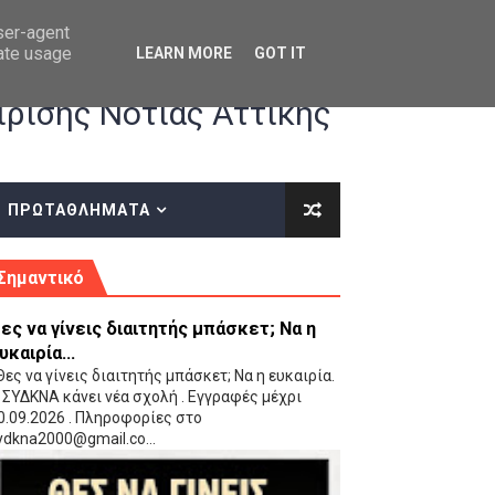
user-agent
rate usage
LEARN MORE
GOT IT
ρισης Νότιας Αττικής
ΠΡΩΤΑΘΛΗΜΑΤΑ
κές οδηγίες επί του ΚΑΝΟΝΙΣΜΟΥ ΕΓΓΡΑΦΩΝ-ΜΕΤΑΓΡΑΦΩΝ ΤΗΣ ΕΟΚ
Σημαντικό
ες να γίνεις διαιτητής μπάσκετ; Να η
υκαιρία...
ες να γίνεις διαιτητής μπάσκετ; Να η ευκαιρία.
 ΣΥΔΚΝΑ κάνει νέα σχολή . Εγγραφές μέχρι
0.09.2026 . Πληροφορίες στο
 Παίδων (VIDEO)
ydkna2000@gmail.co...
Ρέντη