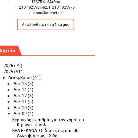
17675 Καλλιθέα
T 210 4825981-82, F 210 4825975,
eskana@otenet.gr
Ακολουθείστε τα Νέα μας
Αρχείο
►
2026
(72)
▼
2025
(511)
▼
Δεκεμβρίου
(41)
►
Δεκ 15
(3)
►
Δεκ 14
(4)
►
Δεκ 12
(3)
►
Δεκ 11
(5)
►
Δεκ 10
(3)
▼
Δεκ 09
(4)
Κεραυνός εν αιθρία για τον χαμό του
Κίμωνα Γκιουλι...
ΚΕΔ ΕΣΚΑΝΑ: Οι διαιτητές από 06
Δεκέμβρη έως 12 Δε...