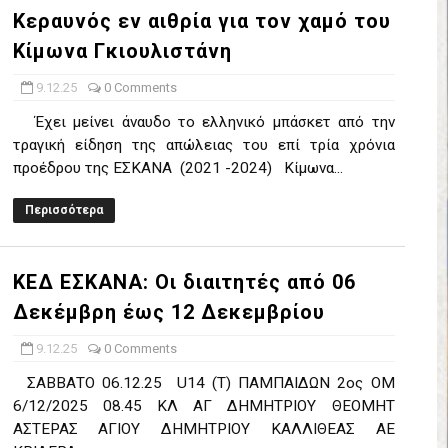
Κεραυνός εν αιθρία για τον χαμό του
έρα 71-56 την Δραπετσώνα στον μικρό τελικό
Κίμωνα Γκιουλιστάνη
νδραϊκός 83-72 τον Εθνικό Λαγυνών
9.12.25
0 Comments
ΔΟΥ ΣΤΗΝ NL 2 : ΑΥΡΙΟ ΚΥΡΙΑΚΗ 21.06.26 ΣΤΟ ΕΑΚ ΒΟΛΟΥ ΜΑΝΔΡΑ
Έχει μείνει άναυδο το ελληνικό μπάσκετ από την
τραγική είδηση της απώλειας του επί τρία χρόνια
 ο Ρέντης στον τελικό 104-77 την Δραπετσώνα επανήλθε στην Α΄ ε
προέδρου της ΕΣΚΑΝΑ (2021 -2024) Κίμωνα...
ΚΟΙ ΣΗΜΕΡΑ ΑΕ ΡΕΝΤΗ ΔΡΑΠΕΤΣΩΝΑ ΔΑΣ (19.30) & ΕΡΜΗΣ ΑΡΓΥΡΟΥΠ
Περισσότερα
ο Προφήτης Ηλίας 77-73 μέσα στο Πέραμα την Φιλία
ΚΕΔ ΕΣΚΑΝΑ: Οι διαιτητές από 06
η των γραφείων της ΕΣΚΑΝΑ στον Δήμο Νίκαιας/Ρέντη
Δεκέμβρη έως 12 Δεκεμβρίου
ελικό με Αρετσού ο Πανελευσινιακός 55-67 (video της αναμέτρηση
9.12.25
0 Comments
ΣΑΒΒΑΤΟ 06.12.25 U14 (Τ) ΠΑΜΠΑΙΔΩΝ 2ος ΟΜ
Δημητρίου τιμήθηκε από το ΔΣ της ΕΣΚΑΝΑ για την κατάκτηση του
6/12/2025 08.45 ΚΛ ΑΓ ΔΗΜΗΤΡΙΟΥ ΘΕΟΜΗΤ
ΑΣΤΕΡΑΣ ΑΓΙΟΥ ΔΗΜΗΤΡΙΟΥ ΚΑΛΛΙΘΕΑΣ ΑΕ
χος ο Μανδραϊκός σε ματς θρίλερ με απίστευτη ανατροπή από τ