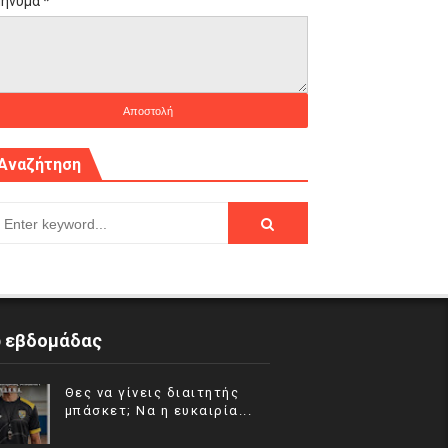
ήνυμα
*
Αναζήτηση
p εβδομάδας
Θες να γίνεις διαιτητής
μπάσκετ; Να η ευκαιρία...