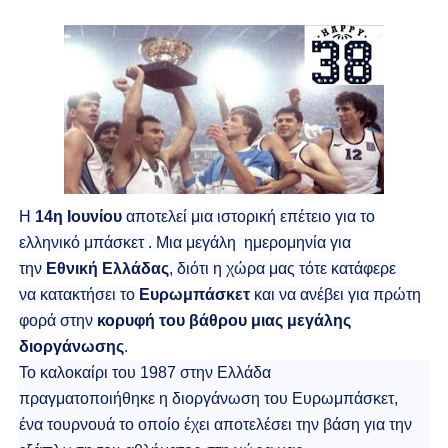
ΧΡΟΝΙΑ ΠΟΛΛΑ ΣΤΟ ΕΛΛΗΝΙΚΟ ΜΠΑΣΚΕΤ : 39Η ΕΠΕΤΕΙΟΣ ΑΠΟ 
Ο δρόμος για τον 29ο τελικό κυπέλλου ανδρών ΕΣΚΑΝΑ Μανδρα
U21: Τεράστια πρόκριση για τον Πανελευσινιακό στον τελικό 
Γ΄ανδρών play offs : "Σκληρό" καρύδι η Φιλία Περάματος έφερε
Play off B εφήβων Β φάση Στο f4 ΑΕ Ρέντη, Πέρα , Ερμής Αργυ
Η
14η Ιουνίου
αποτελεί μια ιστορική επέτειο για το
ελληνικό μπάσκετ . Μια μεγάλη ημερομηνία για
την
Εθνική Ελλάδας
, διότι η χώρα μας τότε κατάφερε
να κατακτήσει το
Ευρωμπάσκετ
και να ανέβει για πρώτη
φορά στην
κορυφή του βάθρου μιας μεγάλης
διοργάνωσης
.
Το καλοκαίρι του 1987 στην Ελλάδα
πραγματοποιήθηκε η διοργάνωση του Ευρωμπάσκετ,
ένα τουρνουά το οποίο έχει αποτελέσει την βάση για την