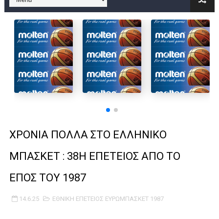
B ΕΦΗΒΩΝ F4 : Χάλκινο το Πέρα 71-56 την Δραπετσώνα στον μ
Στην National League 2 ο Μανδραϊκός 83-72 τον Εθνικό Λαγυν
Live streaming ΜΠΑΡΑΖ ΑΝΟΔΟΥ ΣΤΗΝ NL 2 : ΑΥΡΙΟ ΚΥΡΙΑΚΗ
Β΄ ΕΦΗΒΩΝ F4 : Εντυπωσιακός ο Ρέντης στον τελικό 104-77 τ
FINAL 4 B EΦΗΒΩΝ : ΗΜΙΤΕΛΙΚΟΙ ΣΗΜΕΡΑ ΑΕ ΡΕΝΤΗ ΔΡΑΠΕΤΣΩΝ
Γ ΑΝΔΡΩΝ play off: Ανέβηκε ο Προφήτης Ηλίας 77-73 μέσα στ
ΧΡΟΝΙΑ ΠΟΛΛΑ ΣΤΟ ΕΛΛΗΝΙΚΟ
Ολοκληρώνεται η μετακόμιση των γραφείων της ΕΣΚΑΝΑ στο
ΜΠΑΣΚΕΤ : 38Η ΕΠΕΤΕΙΟΣ ΑΠΟ ΤΟ
ΤΕΛΙΚΟΣ U21 : Λύγισε στον τελικό με Αρετσού ο Πανελευσινια
ΕΠΟΣ ΤΟΥ 1987
ΚΟΡΑΣΙΔΕΣ : Ο Κρόνος Αγίου Δημητρίου τιμήθηκε από το ΔΣ τ
14.6.25
ΕΘΝΙΚΗ ΕΠΕΤΕΙΟΣ ΕΥΡΩΜΠΑΣΚΕΤ 1987
TEΛΙΚΟΣ ΚΥΠΕΛΛΟΥ: Κυπελλούχος ο Μανδραϊκός σε ματς θρίλ