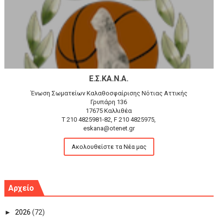
Ε.Σ.ΚΑ.Ν.Α.
Ένωση Σωματείων Καλαθοσφαίρισης Νότιας Αττικής
Γρυπάρη 136
17675 Καλλιθέα
T 210 4825981-82, F 210 4825975,
eskana@otenet.gr
Ακολουθείστε τα Νέα μας
Αρχείο
►
2026
(72)