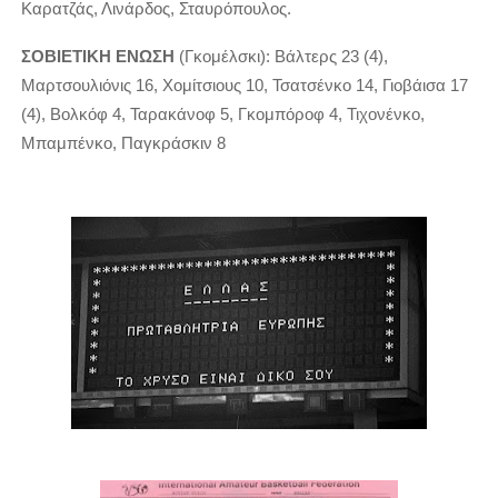
Καρατζάς, Λινάρδος, Σταυρόπουλος.
ΣΟΒΙΕΤΙΚΗ ΕΝΩΣΗ
(Γκομέλσκι): Βάλτερς 23 (4),
Μαρτσουλιόνις 16, Χομίτσιους 10, Τσατσένκο 14, Γιοβάισα 17
(4), Βολκόφ 4, Ταρακάνοφ 5, Γκομπόροφ 4, Τιχονένκο,
Μπαμπένκο, Παγκράσκιν 8