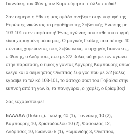
Γιαννάκη, τον Φάνη, τον Καμπούρη και τ’ άλλα παιδιά!
Σαν σήμερα η Εθνική μας ομάδα ανέβηκε στην κορυφή της
Ευρώπης νικώντας το μεγαθήριο της Σοβιετικής Ένωσης με
103-101 στην παράταση! Ένας αγώνας που κάθε του στιγμή
είναι χαραγμένη μέσα μας. Ο μαγικός Γκάλης που πέτυχε 40
πόντους χορεύοντας τους Σοβιετικούς, ο αρχηγός Γιαννάκης,
ο Φάνης, ο Ανδρίτσος που με 2/2 βολές οδήγησε τον αγώνα
στην παράταση, ο τίμιος γίγαντας Αργύρης Καμπούρης όπως
έλεγε και ο αείμνηστος Φίλιππας Συρίγος που με 2/2 βολές
έγραψε το τελικό 103-101, το άστοχο σουτ του Γιοβάϊσα στην
εκπνοή από τη γωνία, τα πανηγύρια, οι χαρές, ο θρίαμβος!
Σας ευχαριστούμε!
ΕΛΛΑΔΑ
(Πολίτης): Γκάλης 40 (1), Γιαννάκης 10 (2),
Καμπούρης 10, Χριστοδούλου 10 (2), Φασούλας 12,
Ανδρίτσος 10, Ιωάννου 8 (1), Ρωμανίδης 3, Φιλίππου,