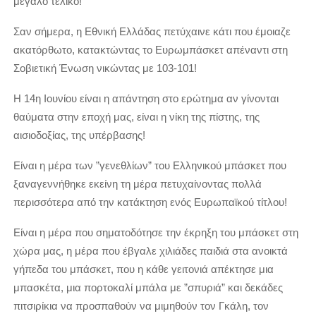
μεγάλο τελικό!
Σαν σήμερα, η Εθνική Ελλάδας πετύχαινε κάτι που έμοιαζε
ακατόρθωτο, κατακτώντας το Ευρωμπάσκετ απέναντι στη
Σοβιετική Ένωση νικώντας με 103-101!
Η 14η Ιουνίου είναι η απάντηση στο ερώτημα αν γίνονται
θαύματα στην εποχή μας, είναι η νίκη της πίστης, της
αισιοδοξίας, της υπέρβασης!
Είναι η μέρα των ”γενεθλίων” του Ελληνικού μπάσκετ που
ξαναγεννήθηκε εκείνη τη μέρα πετυχαίνοντας πολλά
περισσότερα από την κατάκτηση ενός Ευρωπαϊκού τίτλου!
Είναι η μέρα που σηματοδότησε την έκρηξη του μπάσκετ στη
χώρα μας, η μέρα που έβγαλε χιλιάδες παιδιά στα ανοικτά
γήπεδα του μπάσκετ, που η κάθε γειτονιά απέκτησε μια
μπασκέτα, μια πορτοκαλί μπάλα με ”σπυριά” και δεκάδες
πιτσιρίκια να προσπαθούν να μιμηθούν τον Γκάλη, τον