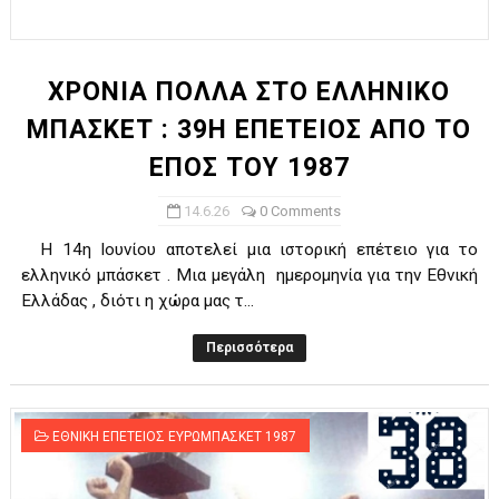
ΧΡΟΝΙΑ ΠΟΛΛΑ ΣΤΟ ΕΛΛΗΝΙΚΟ ΜΠΑΣΚΕΤ : 39Η ΕΠΕΤΕΙΟΣ ΑΠΟ 
Ο δρόμος για τον 29ο τελικό κυπέλλου ανδρών ΕΣΚΑΝΑ Μανδρα
ΧΡΟΝΙΑ ΠΟΛΛΑ ΣΤΟ ΕΛΛΗΝΙΚΟ
ΜΠΑΣΚΕΤ : 39Η ΕΠΕΤΕΙΟΣ ΑΠΟ ΤΟ
U21: Τεράστια πρόκριση για τον Πανελευσινιακό στον τελικό 
ΕΠΟΣ ΤΟΥ 1987
Γ΄ανδρών play offs : "Σκληρό" καρύδι η Φιλία Περάματος έφερε
14.6.26
0 Comments
Play off B εφήβων Β φάση Στο f4 ΑΕ Ρέντη, Πέρα , Ερμής Αργυ
Η 14η Ιουνίου αποτελεί μια ιστορική επέτειο για το
ελληνικό μπάσκετ . Μια μεγάλη ημερομηνία για την Εθνική
Ελλάδας , διότι η χώρα μας τ...
Περισσότερα
ΕΘΝΙΚΗ ΕΠΕΤΕΙΟΣ ΕΥΡΩΜΠΑΣΚΕΤ 1987