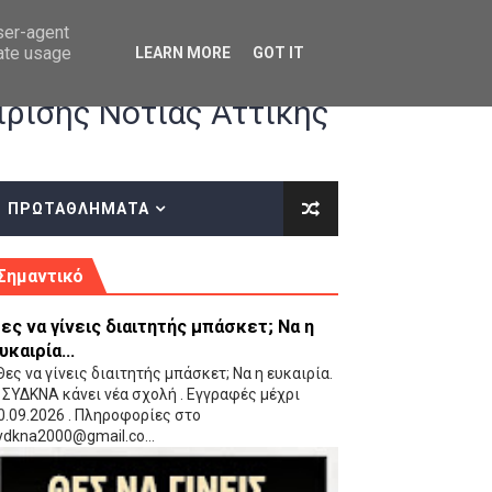
user-agent
rate usage
LEARN MORE
GOT IT
ρισης Νότιας Αττικής
ΠΡΩΤΑΘΛΗΜΑΤΑ
κές οδηγίες επί του ΚΑΝΟΝΙΣΜΟΥ ΕΓΓΡΑΦΩΝ-ΜΕΤΑΓΡΑΦΩΝ ΤΗΣ ΕΟΚ
Σημαντικό
ες να γίνεις διαιτητής μπάσκετ; Να η
υκαιρία...
ες να γίνεις διαιτητής μπάσκετ; Να η ευκαιρία.
 ΣΥΔΚΝΑ κάνει νέα σχολή . Εγγραφές μέχρι
0.09.2026 . Πληροφορίες στο
 Παίδων (VIDEO)
ydkna2000@gmail.co...
Ρέντη