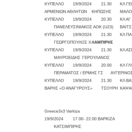
ΚΥΠΕΛΛΟ
19/9/2024
21.30
ΚΛ ΓΕ
ΧΡΟΝΙΑ ΠΟΛΛΑ ΣΤΟ ΕΛΛΗΝΙΚΟ
ΑΡΜΕΝΙΩΝ ΑΘΛΗΤΩΝ
ΚΗΠΩΣΗΣ
ΜΑΛΟ
ΚΥΠΕΛΛΟ
19/9/2024
20.30
ΚΛ Α
Ο δρόμος για τον 29ο τελικ
ΠΑΝΕΛΕΥΣΙΝΙΑΚΟΣ ΑΟΚ (U23)
ΒΑΙΤ
U21: Τεράστια πρόκριση για 
ΚΥΠΕΛΛΟ
19/9/2024
21.30
ΚΛ Π
ΓΕΩΡΓΟΠΟΥΛΟΣ Χ
ΛΑΜΠΙΡΗΣ
Γ΄ανδρών play offs : "Σκληρό
ΚΥΠΕΛΛΟ
19/9/2024
21.30
ΚΛ Α
ΜΑΥΡΟΕΙΔΗΣ
ΓΕΡΟΥΛΑΝΟΣ
Play off B εφήβων Β φάση Στ
ΚΥΠΕΛΛΟ
19/9/2024
20.00
ΚΛ Γ
ΠΕΡΑΜΑΤΟΣ / ΕΡΜΗΣ ΓΣ
ΑΥΓΕΡΙΝΟ
ΚΥΠΕΛΛΟ
19/9/2024
21.30
ΚΛ ΒΑ
ΒΑΡΗΣ «Ο ΑΝΑΓΥΡΟΥΣ»
ΤΣΟΥΡΗ
ΚΑΨΑ
Greece3x3 Varkiza
19/9/2024
17.00- 22.00 ΒΑΡΚΙΖΑ
ΚΑΤΣΙΜΠΙΡΗΣ