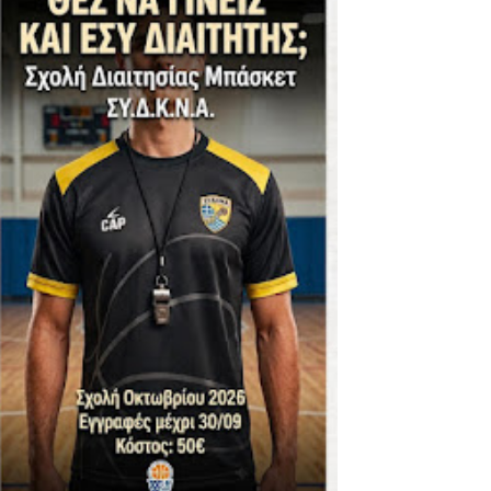
ΪΚΟΣ -ΕΘΝΙΚΟΣ ΛΑΓΥΝΩΝ
φήβων - Στον τελικό με Ερμή Αργ. νίκησε 72-54 το Πέρα
. -ΠΕΡΑ (21.30)
ς)
 τιτλου στην Ένωση
ο -20 77-69 την φοβερή Προοδευτική