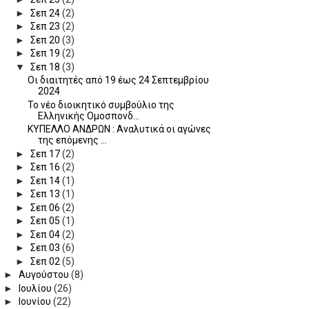
►
Σεπ 24
(2)
►
Σεπ 23
(2)
►
Σεπ 20
(3)
►
Σεπ 19
(2)
▼
Σεπ 18
(3)
Οι διαιτητές από 19 έως 24 Σεπτεμβρίου
2024
Το νέο διοικητικό συμβούλιο της
Ελληνικής Ομοσπονδ...
ΚΥΠΕΛΛΟ ΑΝΔΡΩΝ : Αναλυτικά οι αγώνες
της επόμενης ...
►
Σεπ 17
(2)
►
Σεπ 16
(2)
►
Σεπ 14
(1)
►
Σεπ 13
(1)
►
Σεπ 06
(2)
►
Σεπ 05
(1)
►
Σεπ 04
(2)
►
Σεπ 03
(6)
►
Σεπ 02
(5)
►
Αυγούστου
(8)
►
Ιουλίου
(26)
►
Ιουνίου
(22)