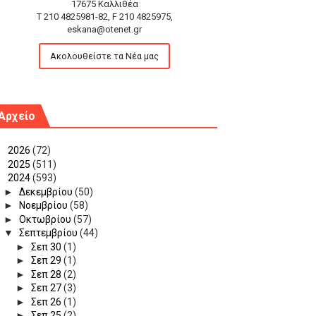
17675 Καλλιθέα
T 210 4825981-82, F 210 4825975,
eskana@otenet.gr
Ακολουθείστε τα Νέα μας
Αρχείο
►
2026
(72)
►
2025
(511)
▼
2024
(593)
►
Δεκεμβρίου
(50)
►
Νοεμβρίου
(58)
►
Οκτωβρίου
(57)
▼
Σεπτεμβρίου
(44)
►
Σεπ 30
(1)
►
Σεπ 29
(1)
►
Σεπ 28
(2)
►
Σεπ 27
(3)
►
Σεπ 26
(1)
►
Σεπ 25
(2)