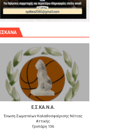
γίου Δημητρίου την Κυριακή 14.6.26
ΕΣΚΑΝΑ
αγώνα)
 τον Προφήτη Ηλία 78-74 στα Καμίνια
Ε.Σ.ΚΑ.Ν.Α.
Ένωση Σωματείων Καλαθοσφαίρισης Νότιας
Αττικής
Γρυπάρη 136