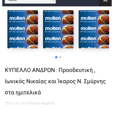
B ΕΦΗΒΩΝ F4 : Χάλκινο το Πέρα 71-56 την Δραπετσώνα στον μ
Στην National League 2 ο Μανδραϊκός 83-72 τον Εθνικό Λαγυν
Live streaming ΜΠΑΡΑΖ ΑΝΟΔΟΥ ΣΤΗΝ NL 2 : ΑΥΡΙΟ ΚΥΡΙΑΚΗ
Β΄ ΕΦΗΒΩΝ F4 : Εντυπωσιακός ο Ρέντης στον τελικό 104-77 τ
FINAL 4 B EΦΗΒΩΝ : ΗΜΙΤΕΛΙΚΟΙ ΣΗΜΕΡΑ ΑΕ ΡΕΝΤΗ ΔΡΑΠΕΤΣΩΝ
Γ ΑΝΔΡΩΝ play off: Ανέβηκε ο Προφήτης Ηλίας 77-73 μέσα στ
ΚΥΠΕΛΛΟ ΑΝΔΡΩΝ : Προοδευτική ,
Ολοκληρώνεται η μετακόμιση των γραφείων της ΕΣΚΑΝΑ στο
Ιωνικός Νικαίας και Ίκαρος Ν. Σμύρνης
ΤΕΛΙΚΟΣ U21 : Λύγισε στον τελικό με Αρετσού ο Πανελευσινια
στα ημιτελικά
ΚΟΡΑΣΙΔΕΣ : Ο Κρόνος Αγίου Δημητρίου τιμήθηκε από το ΔΣ τ
4.1.24
ΚΥΠΕΛΛΟ ΑΝΔΡΩΝ
TEΛΙΚΟΣ ΚΥΠΕΛΛΟΥ: Κυπελλούχος ο Μανδραϊκός σε ματς θρίλ