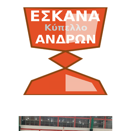
ΧΡΟΝΙΑ ΠΟΛΛΑ ΣΤΟ ΕΛΛΗΝΙΚΟ ΜΠΑΣΚΕΤ : 39Η ΕΠΕΤΕΙΟΣ ΑΠΟ 
Ο δρόμος για τον 29ο τελικό κυπέλλου ανδρών ΕΣΚΑΝΑ Μανδρα
U21: Τεράστια πρόκριση για τον Πανελευσινιακό στον τελικό 
Γ΄ανδρών play offs : "Σκληρό" καρύδι η Φιλία Περάματος έφερε
Play off B εφήβων Β φάση Στο f4 ΑΕ Ρέντη, Πέρα , Ερμής Αργυ