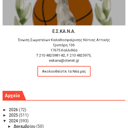
Ε.Σ.ΚΑ.Ν.Α.
Ένωση Σωματείων Καλαθοσφαίρισης Νότιας Αττικής
Γρυπάρη 136
17675 Καλλιθέα
T 210 4825981-82, F 210 4825975,
eskana@otenet.gr
Ακολουθείστε τα Νέα μας
Αρχείο
►
2026
(72)
►
2025
(511)
▼
2024
(593)
►
Δεκεμβρίου
(50)