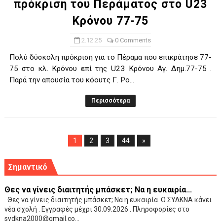
πρόκριση του Περάματος στο U23
Κρόνου 77-75
2.12.25
0 Comments
Πολύ δύσκολη πρόκριση για το Πέραμα που επικράτησε 77-
75 στο κλ. Κρόνου επί της U23 Κρόνου Αγ. Δημ.77-75 .
Παρά την απουσία του κόουτς Γ. Ρο...
Περισσότερα
1
2
3
44
»
Σημαντικό
Θες να γίνεις διαιτητής μπάσκετ; Να η ευκαιρία...
Θες να γίνεις διαιτητής μπάσκετ; Να η ευκαιρία. Ο ΣΥΔΚΝΑ κάνει
νέα σχολή . Εγγραφές μέχρι 30.09.2026 . Πληροφορίες στο
sydkna2000@gmail.co...