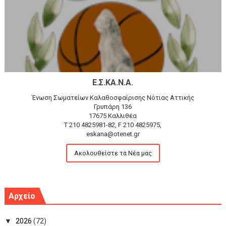
Ε.Σ.ΚΑ.Ν.Α.
Ένωση Σωματείων Καλαθοσφαίρισης Νότιας Αττικής
Γρυπάρη 136
17675 Καλλιθέα
T 210 4825981-82, F 210 4825975,
eskana@otenet.gr
Ακολουθείστε τα Νέα μας
Αρχείο
▼
2026
(72)