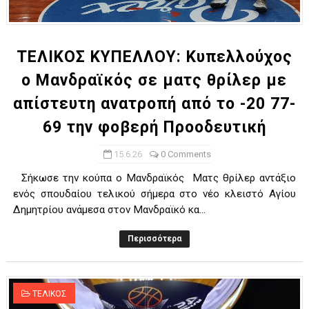
ΧΡΟΝΙΑ ΠΟΛΛΑ ΣΤΟ ΕΛΛΗΝΙΚΟ ΜΠΑΣΚΕΤ : 39Η ΕΠΕΤΕΙΟΣ ΑΠΟ 
Ο δρόμος για τον 29ο τελικό κυπέλλου ανδρών ΕΣΚΑΝΑ Μανδρα
TEΛΙΚΟΣ ΚΥΠΕΛΛΟΥ: Κυπελλούχος
ο Μανδραϊκός σε ματς θρίλερ με
U21: Τεράστια πρόκριση για τον Πανελευσινιακό στον τελικό 
απίστευτη ανατροπή από το -20 77-
Γ΄ανδρών play offs : "Σκληρό" καρύδι η Φιλία Περάματος έφερε
69 την φοβερή Προοδευτική
Play off B εφήβων Β φάση Στο f4 ΑΕ Ρέντη, Πέρα , Ερμής Αργυ
15.6.26
0 Comments
Σήκωσε την κούπα ο Μανδραϊκός Ματς θρίλερ αντάξιο
ενός σπουδαίου τελικού σήμερα στο νέο κλειστό Αγίου
Δημητρίου ανάμεσα στον Μανδραϊκό κα...
Περισσότερα
ΤΕΛΙΚΟΣ