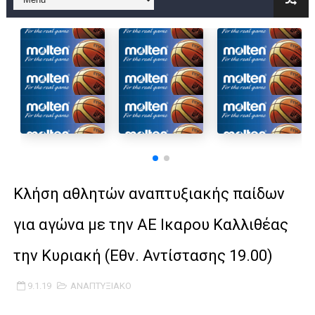
B ΕΦΗΒΩΝ F4 : Χάλκινο το Πέρα 71-56 την Δραπετσώνα στον μ
Στην National League 2 ο Μανδραϊκός 83-72 τον Εθνικό Λαγυν
Live streaming ΜΠΑΡΑΖ ΑΝΟΔΟΥ ΣΤΗΝ NL 2 : ΑΥΡΙΟ ΚΥΡΙΑΚΗ
Β΄ ΕΦΗΒΩΝ F4 : Εντυπωσιακός ο Ρέντης στον τελικό 104-77 τ
FINAL 4 B EΦΗΒΩΝ : ΗΜΙΤΕΛΙΚΟΙ ΣΗΜΕΡΑ ΑΕ ΡΕΝΤΗ ΔΡΑΠΕΤΣΩΝ
Γ ΑΝΔΡΩΝ play off: Ανέβηκε ο Προφήτης Ηλίας 77-73 μέσα στ
Κλήση αθλητών αναπτυξιακής παίδων
Ολοκληρώνεται η μετακόμιση των γραφείων της ΕΣΚΑΝΑ στο
για αγώνα με την ΑΕ Ικαρου Καλλιθέας
ΤΕΛΙΚΟΣ U21 : Λύγισε στον τελικό με Αρετσού ο Πανελευσινια
την Κυριακή (Εθν. Αντίστασης 19.00)
ΚΟΡΑΣΙΔΕΣ : Ο Κρόνος Αγίου Δημητρίου τιμήθηκε από το ΔΣ τ
9.1.19
ΑΝΑΠΤΥΞΙΑΚΟ
TEΛΙΚΟΣ ΚΥΠΕΛΛΟΥ: Κυπελλούχος ο Μανδραϊκός σε ματς θρίλ