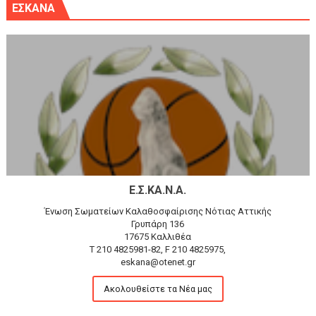
ΕΣΚΑΝΑ
Ε.Σ.ΚΑ.Ν.Α.
Ένωση Σωματείων Καλαθοσφαίρισης Νότιας Αττικής
Γρυπάρη 136
17675 Καλλιθέα
T 210 4825981-82, F 210 4825975,
eskana@otenet.gr
Ακολουθείστε τα Νέα μας