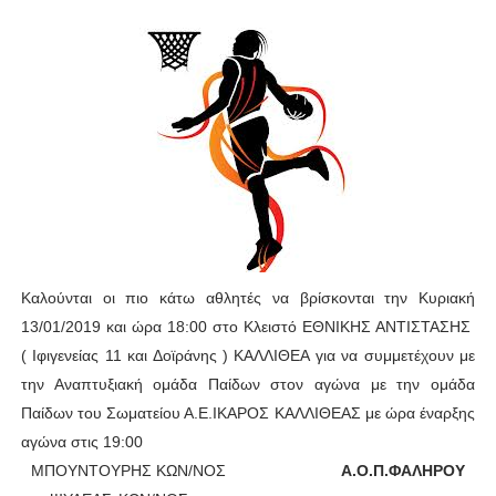
ΧΡΟΝΙΑ ΠΟΛΛΑ ΣΤΟ ΕΛΛΗΝΙΚΟ ΜΠΑΣΚΕΤ : 39Η ΕΠΕΤΕΙΟΣ ΑΠΟ 
Ο δρόμος για τον 29ο τελικό κυπέλλου ανδρών ΕΣΚΑΝΑ Μανδρα
U21: Τεράστια πρόκριση για τον Πανελευσινιακό στον τελικό 
Γ΄ανδρών play offs : "Σκληρό" καρύδι η Φιλία Περάματος έφερε
Play off B εφήβων Β φάση Στο f4 ΑΕ Ρέντη, Πέρα , Ερμής Αργυ
Καλούνται οι πιο κάτω αθλητές να βρίσκονται την Κυριακή
13/01/2019 και ώρα 18:00 στο Κλειστό ΕΘΝΙΚΗΣ ΑΝΤΙΣΤΑΣΗΣ
( Ιφιγενείας 11 και Δοϊράνης ) ΚΑΛΛΙΘΕΑ για να συμμετέχουν με
την Αναπτυξιακή ομάδα Παίδων στον αγώνα με την ομάδα
Παίδων του Σωματείου Α.Ε.ΙΚΑΡΟΣ ΚΑΛΛΙΘΕΑΣ με ώρα έναρξης
αγώνα στις 19:00
1.
ΜΠΟΥΝΤΟΥΡΗΣ ΚΩΝ/ΝΟΣ
Α.Ο.Π.ΦΑΛΗΡΟΥ