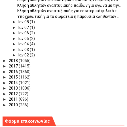
Κλήση αθλητών αναπτυξιακής παίδων για αγώνα με την...
Κλήση αθλητών αναπτυξιακής για εσωτερικό φιλικό τ...
Υποχρεωτική για τα σωματεία η παρουσία κληθέντων ...
►
Ιαν 08
(1)
►
Ιαν 07
(1)
►
Ιαν 06
(2)
►
Ιαν 05
(2)
►
Ιαν 04
(4)
►
Ιαν 03
(1)
►
Ιαν 02
(2)
►
2018
(1055)
►
2017
(1415)
►
2016
(1360)
►
2015
(1162)
►
2014
(1021)
►
2013
(1006)
►
2012
(722)
►
2011
(696)
►
2010
(236)
Φόρμα επικοινωνίας