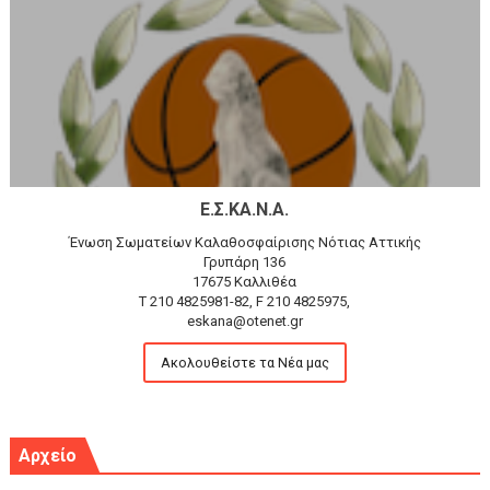
Ε.Σ.ΚΑ.Ν.Α.
Ένωση Σωματείων Καλαθοσφαίρισης Νότιας Αττικής
Γρυπάρη 136
17675 Καλλιθέα
T 210 4825981-82, F 210 4825975,
eskana@otenet.gr
Ακολουθείστε τα Νέα μας
Αρχείο