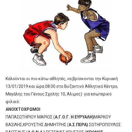
ΧΡΟΝΙΑ ΠΟΛΛΑ ΣΤΟ ΕΛΛΗΝΙΚΟ ΜΠΑΣΚΕΤ : 39Η ΕΠΕΤΕΙΟΣ ΑΠΟ 
Ο δρόμος για τον 29ο τελικό κυπέλλου ανδρών ΕΣΚΑΝΑ Μανδρα
U21: Τεράστια πρόκριση για τον Πανελευσινιακό στον τελικό 
Γ΄ανδρών play offs : "Σκληρό" καρύδι η Φιλία Περάματος έφερε
Play off B εφήβων Β φάση Στο f4 ΑΕ Ρέντη, Πέρα , Ερμής Αργυ
Καλούνται οι πιο κάτω αθλητές, να βρίσκονται την Κυριακή
13/01/2019
και ώρα 08:00 στο Βυζαντινό Αθλητικό Κέντρο,
Μεγάλης του Γένους Σχολής 10, Αλιμος)
για εσωτερικό
φιλικό:
ΑΝΟΙΧΤΟΧΡΩΜΟΙ
ΠΑΠΑΣΩΤΗΡΙΟΥ ΜΑΡΙΟΣ (
Α.Γ.Ο.Γ. Η ΕΥΡΥΑΛΗ)
ΜΑΡΚΟΥ
ΒΑΣΙΛΗΣ,ΚΡΟΥΣΤΗΣ ΔΗΜΗΤΡΗΣ (
Α.Σ.ΠΕΡΑ)
ΣΩΤΗΡΟΠΟΥΛΟΣ