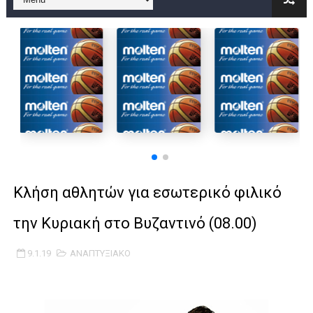
B ΕΦΗΒΩΝ F4 : Χάλκινο το Πέρα 71-56 την Δραπετσώνα στον μ
Στην National League 2 ο Μανδραϊκός 83-72 τον Εθνικό Λαγυν
Live streaming ΜΠΑΡΑΖ ΑΝΟΔΟΥ ΣΤΗΝ NL 2 : ΑΥΡΙΟ ΚΥΡΙΑΚΗ
Β΄ ΕΦΗΒΩΝ F4 : Εντυπωσιακός ο Ρέντης στον τελικό 104-77 τ
FINAL 4 B EΦΗΒΩΝ : ΗΜΙΤΕΛΙΚΟΙ ΣΗΜΕΡΑ ΑΕ ΡΕΝΤΗ ΔΡΑΠΕΤΣΩΝ
Γ ΑΝΔΡΩΝ play off: Ανέβηκε ο Προφήτης Ηλίας 77-73 μέσα στ
Κλήση αθλητών για εσωτερικό φιλικό
Ολοκληρώνεται η μετακόμιση των γραφείων της ΕΣΚΑΝΑ στο
την Κυριακή στο Βυζαντινό (08.00)
ΤΕΛΙΚΟΣ U21 : Λύγισε στον τελικό με Αρετσού ο Πανελευσινια
9.1.19
ΑΝΑΠΤΥΞΙΑΚΟ
ΚΟΡΑΣΙΔΕΣ : Ο Κρόνος Αγίου Δημητρίου τιμήθηκε από το ΔΣ τ
TEΛΙΚΟΣ ΚΥΠΕΛΛΟΥ: Κυπελλούχος ο Μανδραϊκός σε ματς θρίλ