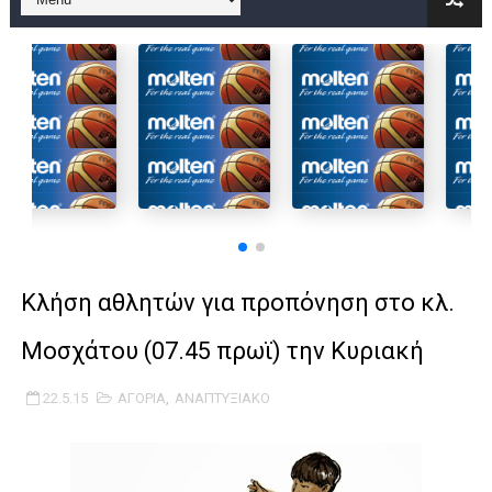
B ΕΦΗΒΩΝ F4 : Χάλκινο το Πέρα 71-56 την Δραπετσώνα στον μ
Στην National League 2 ο Μανδραϊκός 83-72 τον Εθνικό Λαγυν
Live streaming ΜΠΑΡΑΖ ΑΝΟΔΟΥ ΣΤΗΝ NL 2 : ΑΥΡΙΟ ΚΥΡΙΑΚΗ
Β΄ ΕΦΗΒΩΝ F4 : Εντυπωσιακός ο Ρέντης στον τελικό 104-77 τ
FINAL 4 B EΦΗΒΩΝ : ΗΜΙΤΕΛΙΚΟΙ ΣΗΜΕΡΑ ΑΕ ΡΕΝΤΗ ΔΡΑΠΕΤΣΩΝ
Γ ΑΝΔΡΩΝ play off: Ανέβηκε ο Προφήτης Ηλίας 77-73 μέσα στ
Κλήση αθλητών για προπόνηση στο κλ.
Ολοκληρώνεται η μετακόμιση των γραφείων της ΕΣΚΑΝΑ στο
Μοσχάτου (07.45 πρωϊ) την Κυριακή
ΤΕΛΙΚΟΣ U21 : Λύγισε στον τελικό με Αρετσού ο Πανελευσινια
22.5.15
ΑΓΟΡΙΑ
,
ΑΝΑΠΤΥΞΙΑΚΟ
ΚΟΡΑΣΙΔΕΣ : Ο Κρόνος Αγίου Δημητρίου τιμήθηκε από το ΔΣ τ
TEΛΙΚΟΣ ΚΥΠΕΛΛΟΥ: Κυπελλούχος ο Μανδραϊκός σε ματς θρίλ