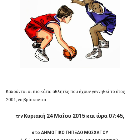
ΧΡΟΝΙΑ ΠΟΛΛΑ ΣΤΟ ΕΛΛΗΝΙΚΟ ΜΠΑΣΚΕΤ : 39Η ΕΠΕΤΕΙΟΣ ΑΠΟ 
Ο δρόμος για τον 29ο τελικό κυπέλλου ανδρών ΕΣΚΑΝΑ Μανδρα
U21: Τεράστια πρόκριση για τον Πανελευσινιακό στον τελικό 
Γ΄ανδρών play offs : "Σκληρό" καρύδι η Φιλία Περάματος έφερε
Play off B εφήβων Β φάση Στο f4 ΑΕ Ρέντη, Πέρα , Ερμής Αργυ
Καλούνται οι πιο κάτω αθλητές που έχουν γεννηθεί το έτος
2001, να βρίσκονται
Κυριακή 24 Μαΐου 2015 και ώρα 07:45,
την
στο ΔΗΜΟΤΙΚΟ ΓΗΠΕΔΟ ΜΟΣΧΑΤΟΥ