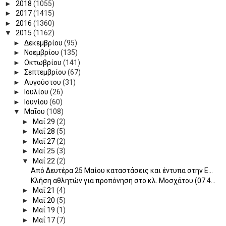
►
2018
(1055)
►
2017
(1415)
►
2016
(1360)
▼
2015
(1162)
►
Δεκεμβρίου
(95)
►
Νοεμβρίου
(135)
►
Οκτωβρίου
(141)
►
Σεπτεμβρίου
(67)
►
Αυγούστου
(31)
►
Ιουλίου
(26)
►
Ιουνίου
(60)
▼
Μαΐου
(108)
►
Μαΐ 29
(2)
►
Μαΐ 28
(5)
►
Μαΐ 27
(2)
►
Μαΐ 25
(3)
▼
Μαΐ 22
(2)
Από Δευτέρα 25 Μαίου καταστάσεις και έντυπα στην Ε...
Κλήση αθλητών για προπόνηση στο κλ. Μοσχάτου (07.4...
►
Μαΐ 21
(4)
►
Μαΐ 20
(5)
►
Μαΐ 19
(1)
►
Μαΐ 17
(7)