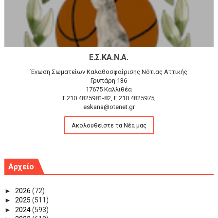
Ε.Σ.ΚΑ.Ν.Α.
Ένωση Σωματείων Καλαθοσφαίρισης Νότιας Αττικής
Γρυπάρη 136
17675 Καλλιθέα
T 210 4825981-82, F 210 4825975,
eskana@otenet.gr
Ακολουθείστε τα Νέα μας
Αρχείο
►
2026
(72)
►
2025
(511)
►
2024
(593)