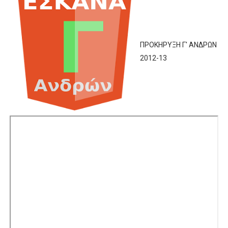
ΧΡΟΝΙΑ ΠΟΛΛΑ ΣΤΟ ΕΛΛΗΝΙΚΟ ΜΠΑΣΚΕΤ : 39Η ΕΠΕΤΕΙΟΣ ΑΠΟ 
Ο δρόμος για τον 29ο τελικό κυπέλλου ανδρών ΕΣΚΑΝΑ Μανδρα
ΠΡΟΚΗΡΥΞΗ Γ' ΑΝΔΡΩΝ
2012-13
U21: Τεράστια πρόκριση για τον Πανελευσινιακό στον τελικό 
Γ΄ανδρών play offs : "Σκληρό" καρύδι η Φιλία Περάματος έφερε
Play off B εφήβων Β φάση Στο f4 ΑΕ Ρέντη, Πέρα , Ερμής Αργυ