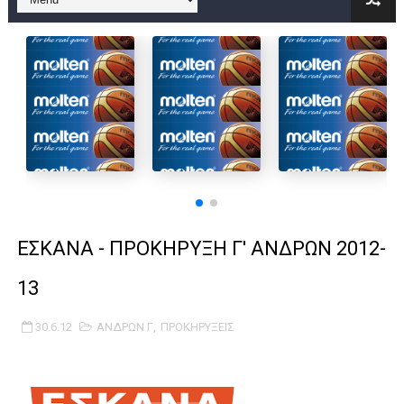
B ΕΦΗΒΩΝ F4 : Χάλκινο το Πέρα 71-56 την Δραπετσώνα στον μ
Στην National League 2 ο Μανδραϊκός 83-72 τον Εθνικό Λαγυν
Live streaming ΜΠΑΡΑΖ ΑΝΟΔΟΥ ΣΤΗΝ NL 2 : ΑΥΡΙΟ ΚΥΡΙΑΚΗ
Β΄ ΕΦΗΒΩΝ F4 : Εντυπωσιακός ο Ρέντης στον τελικό 104-77 τ
FINAL 4 B EΦΗΒΩΝ : ΗΜΙΤΕΛΙΚΟΙ ΣΗΜΕΡΑ ΑΕ ΡΕΝΤΗ ΔΡΑΠΕΤΣΩΝ
Γ ΑΝΔΡΩΝ play off: Ανέβηκε ο Προφήτης Ηλίας 77-73 μέσα στ
ΕΣΚΑΝΑ - ΠΡΟΚΗΡΥΞΗ Γ' ΑΝΔΡΩΝ 2012-
Ολοκληρώνεται η μετακόμιση των γραφείων της ΕΣΚΑΝΑ στο
13
ΤΕΛΙΚΟΣ U21 : Λύγισε στον τελικό με Αρετσού ο Πανελευσινια
30.6.12
ΑΝΔΡΩΝ Γ
,
ΠΡΟΚΗΡΥΞΕΙΣ
ΚΟΡΑΣΙΔΕΣ : Ο Κρόνος Αγίου Δημητρίου τιμήθηκε από το ΔΣ τ
TEΛΙΚΟΣ ΚΥΠΕΛΛΟΥ: Κυπελλούχος ο Μανδραϊκός σε ματς θρίλ