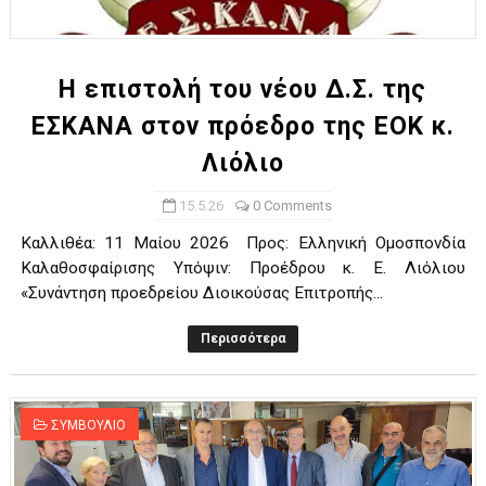
ΧΡΟΝΙΑ ΠΟΛΛΑ ΣΤΟ ΕΛΛΗΝΙΚΟ ΜΠΑΣΚΕΤ : 39Η ΕΠΕΤΕΙΟΣ ΑΠΟ 
Ο δρόμος για τον 29ο τελικό κυπέλλου ανδρών ΕΣΚΑΝΑ Μανδρα
Η επιστολή του νέου Δ.Σ. της
ΕΣΚΑΝΑ στον πρόεδρο της ΕΟΚ κ.
U21: Τεράστια πρόκριση για τον Πανελευσινιακό στον τελικό 
Λιόλιο
Γ΄ανδρών play offs : "Σκληρό" καρύδι η Φιλία Περάματος έφερε
15.5.26
0 Comments
Play off B εφήβων Β φάση Στο f4 ΑΕ Ρέντη, Πέρα , Ερμής Αργυ
Καλλιθέα: 11 Μαίου 2026 Προς: Ελληνική Ομοσπονδία
Καλαθοσφαίρισης Υπόψιν: Προέδρου κ. Ε. Λιόλιου
«Συνάντηση προεδρείου Διοικούσας Επιτροπής...
Περισσότερα
ΣΥΜΒΟΥΛΙΟ