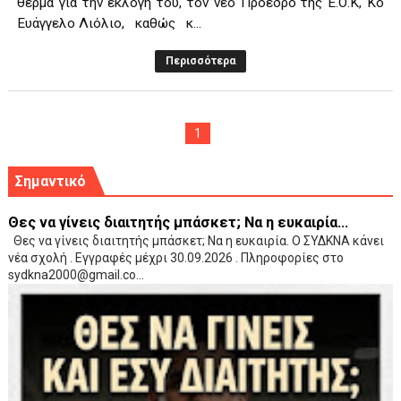
θερμά για την εκλογή του, τον νέο Πρόεδρο της Ε.Ο.Κ, Κο
Ευάγγελο Λιόλιο, καθώς κ...
Περισσότερα
1
Σημαντικό
Θες να γίνεις διαιτητής μπάσκετ; Να η ευκαιρία...
Θες να γίνεις διαιτητής μπάσκετ; Να η ευκαιρία. Ο ΣΥΔΚΝΑ κάνει
νέα σχολή . Εγγραφές μέχρι 30.09.2026 . Πληροφορίες στο
sydkna2000@gmail.co...