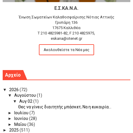
Ε.Σ.ΚΑ.Ν.Α.
Ένωση Σωματείων Καλαθοσφαίρισης Νότιας Αττικής
Γρυπάρη 136
17675 Καλλιθέα
T 210 4825981-82, F 210 4825975,
eskana@otenet.gr
Ακολουθείστε τα Νέα μας
Αρχείο
▼
2026
(72)
▼
Αυγούστου
(1)
▼
Αυγ 02
(1)
Θες να γίνεις διαιτητής μπάσκετ; Να η ευκαιρία...
►
Ιουλίου
(7)
►
Ιουνίου
(28)
►
Μαΐου
(36)
►
2025
(511)