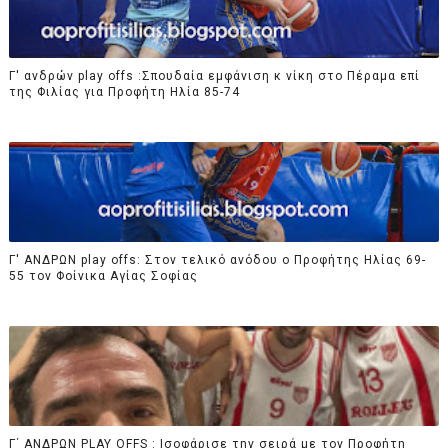
Γ' ανδρών play offs :Σπουδαία εμφάνιση κ νίκη στο Πέραμα επί
της Φιλίας για Προφήτη Ηλία 85-74
Γ' ΑΝΔΡΩΝ play offs: Στον τελικό ανόδου ο Προφήτης Ηλίας 69-
55 τον Φοίνικα Αγίας Σοφίας
Γ΄ ΑΝΔΡΩΝ PLAY OFFS : Ισοφάρισε την σειρά με τον Προφήτη