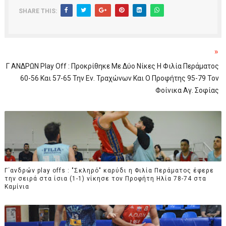
SHARE THIS:
»
Γ ΑΝΔΡΩΝ Play Off : Προκρίθηκε Με Δύο Νίκες Η Φιλία Περάματος
60-56 Και 57-65 Την Εν. Τραχώνων Και Ο Προφήτης 95-79 Τον
Φοίνικα Αγ. Σοφίας
Γ΄ανδρών play offs : "Σκληρό" καρύδι η Φιλία Περάματος έφερε
την σειρά στα ίσια (1-1) νίκησε τον Προφήτη Ηλία 78-74 στα
Καμίνια