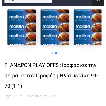
B ΕΦΗΒΩΝ F4 : Χάλκινο το Πέρα 71-56 την Δραπετσώνα στον μ
Στην National League 2 ο Μανδραϊκός 83-72 τον Εθνικό Λαγυν
Live streaming ΜΠΑΡΑΖ ΑΝΟΔΟΥ ΣΤΗΝ NL 2 : ΑΥΡΙΟ ΚΥΡΙΑΚΗ
Β΄ ΕΦΗΒΩΝ F4 : Εντυπωσιακός ο Ρέντης στον τελικό 104-77 τ
FINAL 4 B EΦΗΒΩΝ : ΗΜΙΤΕΛΙΚΟΙ ΣΗΜΕΡΑ ΑΕ ΡΕΝΤΗ ΔΡΑΠΕΤΣΩΝ
Γ ΑΝΔΡΩΝ play off: Ανέβηκε ο Προφήτης Ηλίας 77-73 μέσα στ
Γ΄ ΑΝΔΡΩΝ PLAY OFFS : Ισοφάρισε την
Ολοκληρώνεται η μετακόμιση των γραφείων της ΕΣΚΑΝΑ στο
σειρά με τον Προφήτη Ηλία με νίκη 91-
ΤΕΛΙΚΟΣ U21 : Λύγισε στον τελικό με Αρετσού ο Πανελευσινια
70 (1-1)
ΚΟΡΑΣΙΔΕΣ : Ο Κρόνος Αγίου Δημητρίου τιμήθηκε από το ΔΣ τ
2.6.26
Γ΄ ΑΝΔΡΩΝ PLAY OFFS
TEΛΙΚΟΣ ΚΥΠΕΛΛΟΥ: Κυπελλούχος ο Μανδραϊκός σε ματς θρίλ