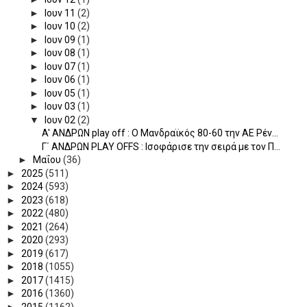
►
Ιουν 11
(2)
►
Ιουν 10
(2)
►
Ιουν 09
(1)
►
Ιουν 08
(1)
►
Ιουν 07
(1)
►
Ιουν 06
(1)
►
Ιουν 05
(1)
►
Ιουν 03
(1)
▼
Ιουν 02
(2)
A' ΑΝΔΡΩΝ play off : Ο Μανδραϊκός 80-60 την ΑΕ Ρέν...
Γ΄ ΑΝΔΡΩΝ PLAY OFFS : Ισοφάρισε την σειρά με τον Π...
►
Μαΐου
(36)
►
2025
(511)
►
2024
(593)
►
2023
(618)
►
2022
(480)
►
2021
(264)
►
2020
(293)
►
2019
(617)
►
2018
(1055)
►
2017
(1415)
►
2016
(1360)
►
2015
(1162)