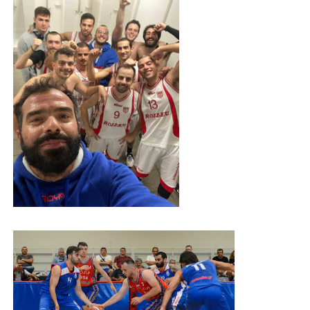
ΧΡΟΝΙΑ ΠΟΛΛΑ ΣΤΟ ΕΛΛΗΝΙΚΟ ΜΠΑΣΚΕΤ : 39Η ΕΠΕΤΕΙΟΣ ΑΠΟ 
Ο δρόμος για τον 29ο τελικό κυπέλλου ανδρών ΕΣΚΑΝΑ Μανδρα
U21: Τεράστια πρόκριση για τον Πανελευσινιακό στον τελικό 
Γ΄ανδρών play offs : "Σκληρό" καρύδι η Φιλία Περάματος έφερε
Play off B εφήβων Β φάση Στο f4 ΑΕ Ρέντη, Πέρα , Ερμής Αργυ