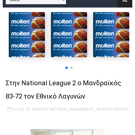
B ΕΦΗΒΩΝ F4 : Χάλκινο το Πέρα 71-56 την Δραπετσώνα στον μ
Στην National League 2 ο Μανδραϊκός 83-72 τον Εθνικό Λαγυν
Live streaming ΜΠΑΡΑΖ ΑΝΟΔΟΥ ΣΤΗΝ NL 2 : ΑΥΡΙΟ ΚΥΡΙΑΚΗ
Β΄ ΕΦΗΒΩΝ F4 : Εντυπωσιακός ο Ρέντης στον τελικό 104-77 τ
FINAL 4 B EΦΗΒΩΝ : ΗΜΙΤΕΛΙΚΟΙ ΣΗΜΕΡΑ ΑΕ ΡΕΝΤΗ ΔΡΑΠΕΤΣΩΝ
Γ ΑΝΔΡΩΝ play off: Ανέβηκε ο Προφήτης Ηλίας 77-73 μέσα στ
Στην National League 2 ο Μανδραϊκός
Ολοκληρώνεται η μετακόμιση των γραφείων της ΕΣΚΑΝΑ στο
83-72 τον Εθνικό Λαγυνών
ΤΕΛΙΚΟΣ U21 : Λύγισε στον τελικό με Αρετσού ο Πανελευσινια
21.6.26
ΕΘΝΙΚΟΣ ΛΑΓΥΝΩΝ
,
ΜΑΝΔΡΑΪΚΟΣ
,
ΜΠΑΡΑΖ ΑΝΟΔΟΥ
ΚΟΡΑΣΙΔΕΣ : Ο Κρόνος Αγίου Δημητρίου τιμήθηκε από το ΔΣ τ
TEΛΙΚΟΣ ΚΥΠΕΛΛΟΥ: Κυπελλούχος ο Μανδραϊκός σε ματς θρίλ