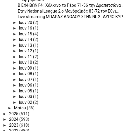
B ΕΦΗΒΩΝ F4 : Χάλκινο το Πέρα 71-56 την Δραπετσώνα...
Στην National League 2 ο Μανδραϊκός 83-72 τον Εθνι...
Live streaming ΜΠΑΡΑΖ ΑΝΟΔΟΥ ΣΤΗΝ NL 2 : ΑΥΡΙΟ ΚΥΡ...
►
Ιουν 20
(2)
►
Ιουν 16
(1)
►
Ιουν 15
(4)
►
Ιουν 14
(2)
►
Ιουν 13
(1)
►
Ιουν 12
(1)
►
Ιουν 11
(2)
►
Ιουν 10
(2)
►
Ιουν 09
(1)
►
Ιουν 08
(1)
►
Ιουν 07
(1)
►
Ιουν 06
(1)
►
Ιουν 05
(1)
►
Ιουν 03
(1)
►
Ιουν 02
(2)
►
Μαΐου
(36)
►
2025
(511)
►
2024
(593)
►
2023
(618)
►
2022
(480)