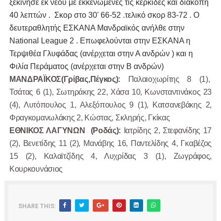
ξεκίνησε εκ νέου με εκκενωμένες τις κερκίδες και διακοπή
40 λεπτών . Σκορ στο 30' 66-52 .τελικό σκορ 83-72 . Ο
δευτεραθλητής ΕΣΚΑΝΑ Μανδραϊκός ανήλθε στην
National League 2 . Επωφελούνται στην ΕΣΚΑΝΑ η
Τερψιθέα Γλυφάδας (ανέρχεται στην Α ανδρών ) και η
Φιλία Περάματος (ανέρχεται σ
την Β ανδρών)
ΜΑΝΔΡΑΪΚΟΣ(Γρίβας,Πέγκος):
Παλαιοχωρίτης 8 (1),
Τσάτας 6 (1), Σωτηράκης 22, Χάσα 10, Κωνσταντινάκος 23
(4), Λυτόπουλος 1, Αλεξόπουλος 9 (1), Κατσανεβάκης 2,
Φραγκομανωλάκης 2, Κώστας, Σκληρής, Γκίκας
ΕΘΝΙΚΟΣ ΛΑΓΥΝΩΝ (Ροδάς):
Ιατρίδης 2, Στεφανίδης 17
(2), Βενετίδης 11 (2), Μανάβης 16, Παντελίδης 4, Γκαβέζος
15 (2), Καλαϊτζίδης 4, Λυχρίδας 3 (1), Ζωγράφος,
Κουρκουνάσιος
SHARE THIS: