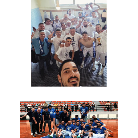
ΧΡΟΝΙΑ ΠΟΛΛΑ ΣΤΟ ΕΛΛΗΝΙΚΟ ΜΠΑΣΚΕΤ : 39Η ΕΠΕΤΕΙΟΣ ΑΠΟ 
Ο δρόμος για τον 29ο τελικό κυπέλλου ανδρών ΕΣΚΑΝΑ Μανδρα
U21: Τεράστια πρόκριση για τον Πανελευσινιακό στον τελικό 
Γ΄ανδρών play offs : "Σκληρό" καρύδι η Φιλία Περάματος έφερε
Play off B εφήβων Β φάση Στο f4 ΑΕ Ρέντη, Πέρα , Ερμής Αργυ