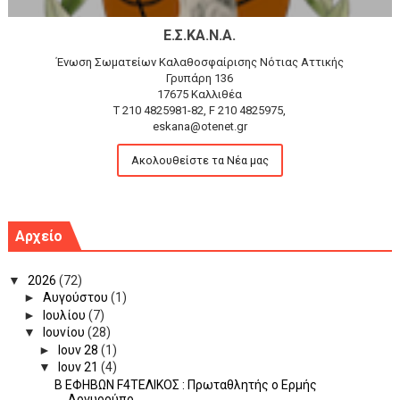
Ε.Σ.ΚΑ.Ν.Α.
Ένωση Σωματείων Καλαθοσφαίρισης Νότιας Αττικής
Γρυπάρη 136
17675 Καλλιθέα
T 210 4825981-82, F 210 4825975,
eskana@otenet.gr
Ακολουθείστε τα Νέα μας
Αρχείο
▼
2026
(72)
►
Αυγούστου
(1)
►
Ιουλίου
(7)
▼
Ιουνίου
(28)
►
Ιουν 28
(1)
▼
Ιουν 21
(4)
B ΕΦΗΒΩΝ F4ΤΕΛΙΚΟΣ : Πρωταθλητής ο Ερμής
Αργυρούπο...