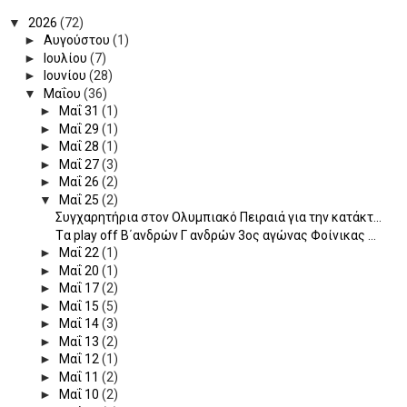
▼
2026
(72)
►
Αυγούστου
(1)
►
Ιουλίου
(7)
►
Ιουνίου
(28)
▼
Μαΐου
(36)
►
Μαΐ 31
(1)
►
Μαΐ 29
(1)
►
Μαΐ 28
(1)
►
Μαΐ 27
(3)
►
Μαΐ 26
(2)
▼
Μαΐ 25
(2)
Συγχαρητήρια στον Ολυμπιακό Πειραιά για την κατάκτ...
Tα play off Β΄ανδρών Γ ανδρών 3ος αγώνας Φοίνικας ...
►
Μαΐ 22
(1)
►
Μαΐ 20
(1)
►
Μαΐ 17
(2)
►
Μαΐ 15
(5)
►
Μαΐ 14
(3)
►
Μαΐ 13
(2)
►
Μαΐ 12
(1)
►
Μαΐ 11
(2)
►
Μαΐ 10
(2)