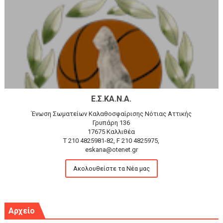
Ε.Σ.ΚΑ.Ν.Α.
Ένωση Σωματείων Καλαθοσφαίρισης Νότιας Αττικής
Γρυπάρη 136
17675 Καλλιθέα
T 210 4825981-82, F 210 4825975,
eskana@otenet.gr
Ακολουθείστε τα Νέα μας
Αρχείο