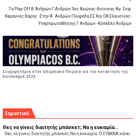
»
Tα Play Off Β΄ανδρών Γ Ανδρών 3ος Αγώνας Φοίνικας Αγ. Σοφ.
Κεραυνός Βάρης -Στην Α΄ Ανδρών Γλυφάδα ΕΣ Και ΟΚ Ελευσίνας-
Υπερπρωταθλητης Γ Ανδρων -Κύπελλο Ανδρών
Συγχαρητήρια στον Ολυμπιακό Πειραιά για την κατάκτηση της
Εuroleague 2026
Σημαντικό
Θες να γίνεις διαιτητής μπάσκετ; Να η ευκαιρία...
Θες να γίνεις διαιτητής μπάσκετ; Να η ευκαιρία. Ο ΣΥΔΚΝΑ κάνει