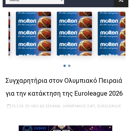
B ΕΦΗΒΩΝ F4 : Χάλκινο το Πέρα 71-56 την Δραπετσώνα στον μ
Στην National League 2 ο Μανδραϊκός 83-72 τον Εθνικό Λαγυν
Live streaming ΜΠΑΡΑΖ ΑΝΟΔΟΥ ΣΤΗΝ NL 2 : ΑΥΡΙΟ ΚΥΡΙΑΚΗ
Β΄ ΕΦΗΒΩΝ F4 : Εντυπωσιακός ο Ρέντης στον τελικό 104-77 τ
FINAL 4 B EΦΗΒΩΝ : ΗΜΙΤΕΛΙΚΟΙ ΣΗΜΕΡΑ ΑΕ ΡΕΝΤΗ ΔΡΑΠΕΤΣΩΝ
Γ ΑΝΔΡΩΝ play off: Ανέβηκε ο Προφήτης Ηλίας 77-73 μέσα στ
Συγχαρητήρια στον Ολυμπιακό Πειραιά
Ολοκληρώνεται η μετακόμιση των γραφείων της ΕΣΚΑΝΑ στο
για την κατάκτηση της Εuroleague 2026
ΤΕΛΙΚΟΣ U21 : Λύγισε στον τελικό με Αρετσού ο Πανελευσινια
25.5.26
ΝΕΟ ΔΣ ΕΣΚΑΝΑ
,
ΟΛΥΜΠΙΑΚΟΣ ΣΦΠ
,
EUROLEAGUE
ΚΟΡΑΣΙΔΕΣ : Ο Κρόνος Αγίου Δημητρίου τιμήθηκε από το ΔΣ τ
TEΛΙΚΟΣ ΚΥΠΕΛΛΟΥ: Κυπελλούχος ο Μανδραϊκός σε ματς θρίλ