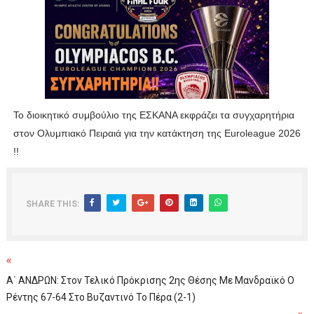
ΧΡΟΝΙΑ ΠΟΛΛΑ ΣΤΟ ΕΛΛΗΝΙΚΟ ΜΠΑΣΚΕΤ : 39Η ΕΠΕΤΕΙΟΣ ΑΠΟ 
Ο δρόμος για τον 29ο τελικό κυπέλλου ανδρών ΕΣΚΑΝΑ Μανδρα
U21: Τεράστια πρόκριση για τον Πανελευσινιακό στον τελικό 
Γ΄ανδρών play offs : "Σκληρό" καρύδι η Φιλία Περάματος έφερε
To διοικητικό συμβούλιο της ΕΣΚΑΝΑ εκφράζει τα συγχαρητήρια
στον Ολυμπιακό Πειραιά για την κατάκτηση της Εuroleague 2026
Play off B εφήβων Β φάση Στο f4 ΑΕ Ρέντη, Πέρα , Ερμής Αργυ
!!
SHARE THIS:
«
Α΄ ΑΝΔΡΩΝ: Στον Τελικό Πρόκρισης 2ης Θέσης Με Μανδραϊκό Ο
Ρέντης 67-64 Στο Βυζαντινό Το Πέρα (2-1)