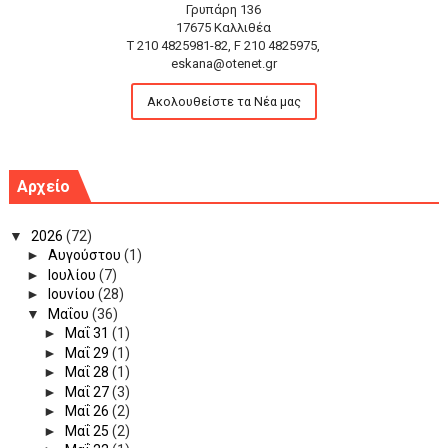
Γρυπάρη 136
17675 Καλλιθέα
T 210 4825981-82, F 210 4825975,
eskana@otenet.gr
Ακολουθείστε τα Νέα μας
Αρχείο
▼
2026
(72)
►
Αυγούστου
(1)
►
Ιουλίου
(7)
►
Ιουνίου
(28)
▼
Μαΐου
(36)
►
Μαΐ 31
(1)
►
Μαΐ 29
(1)
►
Μαΐ 28
(1)
►
Μαΐ 27
(3)
►
Μαΐ 26
(2)
►
Μαΐ 25
(2)