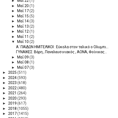
►
Μαΐ 22
(1)
►
Μαΐ 20
(1)
►
Μαΐ 17
(2)
►
Μαΐ 15
(5)
►
Μαΐ 14
(3)
►
Μαΐ 13
(2)
►
Μαΐ 12
(1)
►
Μαΐ 11
(2)
▼
Μαΐ 10
(2)
Α΄ ΠΑΙΔΩΝ ΗΜΙΤΕΛΙΚΟΙ : Εύκολα στον τελικό ο Ολυμπι...
ΓΥΝΑΙΚΕΣ: Βάρη , Πανελευσινιακός , ΑΟΝΑ, Φοίνικας...
►
Μαΐ 09
(3)
►
Μαΐ 08
(1)
►
Μαΐ 07
(3)
►
2025
(511)
►
2024
(593)
►
2023
(618)
►
2022
(480)
►
2021
(264)
►
2020
(293)
►
2019
(617)
►
2018
(1055)
►
2017
(1415)