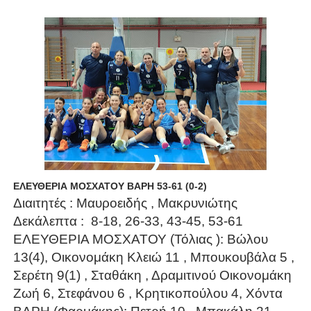
ΧΡΟΝΙΑ ΠΟΛΛΑ ΣΤΟ ΕΛΛΗΝΙΚΟ ΜΠΑΣΚΕΤ : 39Η ΕΠΕΤΕΙΟΣ ΑΠΟ 
Ο δρόμος για τον 29ο τελικό κυπέλλου ανδρών ΕΣΚΑΝΑ Μανδρα
U21: Τεράστια πρόκριση για τον Πανελευσινιακό στον τελικό 
Γ΄ανδρών play offs : "Σκληρό" καρύδι η Φιλία Περάματος έφερε
Play off B εφήβων Β φάση Στο f4 ΑΕ Ρέντη, Πέρα , Ερμής Αργυ
ΕΛΕΥΘΕΡΙΑ ΜΟΣΧΑΤΟΥ ΒΑΡΗ 53-61 (0-2)
Διαιτητές : Μαυροειδής , Μακρυνιώτης
Δεκάλεπτα : 8-18, 26-33, 43-45, 53-61
ΕΛΕΥΘΕΡΙΑ ΜΟΣΧΑΤΟΥ (Τόλιας ): Βώλου
13(4), Οικονομάκη Κλειώ 11 , Μπουκουβάλα 5 ,
Σερέτη 9(1) , Σταθάκη , Δραμιτινού Οικονομάκη
Ζωή 6, Στεφάνου 6 , Κρητικοπούλου 4, Χόντα