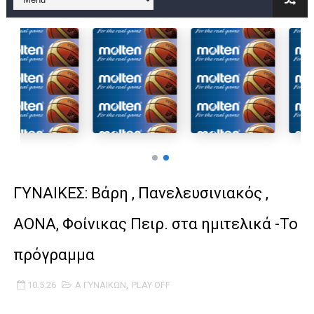
B ΕΦΗΒΩΝ F4 : Χάλκινο το Πέρα 71-56 την Δραπετσώνα στον μ
Στην National League 2 ο Μανδραϊκός 83-72 τον Εθνικό Λαγυν
Live streaming ΜΠΑΡΑΖ ΑΝΟΔΟΥ ΣΤΗΝ NL 2 : ΑΥΡΙΟ ΚΥΡΙΑΚΗ
Β΄ ΕΦΗΒΩΝ F4 : Εντυπωσιακός ο Ρέντης στον τελικό 104-77 τ
FINAL 4 B EΦΗΒΩΝ : ΗΜΙΤΕΛΙΚΟΙ ΣΗΜΕΡΑ ΑΕ ΡΕΝΤΗ ΔΡΑΠΕΤΣΩΝ
Γ ΑΝΔΡΩΝ play off: Ανέβηκε ο Προφήτης Ηλίας 77-73 μέσα στ
ΓΥΝΑΙΚΕΣ: Βάρη , Πανελευσινιακός ,
Ολοκληρώνεται η μετακόμιση των γραφείων της ΕΣΚΑΝΑ στο
ΑΟΝΑ, Φοίνικας Πειρ. στα ημιτελικά -Το
ΤΕΛΙΚΟΣ U21 : Λύγισε στον τελικό με Αρετσού ο Πανελευσινια
πρόγραμμα
ΚΟΡΑΣΙΔΕΣ : Ο Κρόνος Αγίου Δημητρίου τιμήθηκε από το ΔΣ τ
10.5.26
Α ΓΥΝΑΙΚΩΝ
,
PLAY OFF
TEΛΙΚΟΣ ΚΥΠΕΛΛΟΥ: Κυπελλούχος ο Μανδραϊκός σε ματς θρίλ