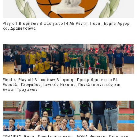
Play off B εφήβων Β φάση Στο f4 ΑΕ Ρέντη, Πέρα , Ερμής Αργυρ.
και Δραπετσώνα
Final 4 -Play off Β ' παίδων Β ' φάση : Προκρίθηκαν στο F4
Ευρυάλη Γλυφάδας, Ιωνικός Νικαίας, Πανελευσινιακός και
Ενωση Τραχώνων
ΓΥΝΑΙΚΕΣ: Βάρη , Πανελευσινιακός , ΑΟΝΑ, Φοίνικας Πειρ. στα