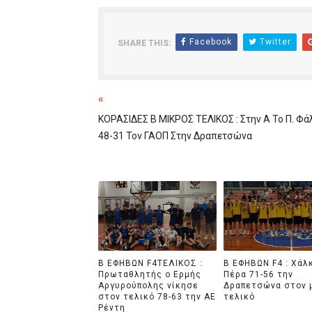
Facebook
Twitter
SHARE THIS:
«
ΚΟΡΑΣΙΔΕΣ Β ΜΙΚΡΟΣ ΤΕΛΙΚΟΣ : Στην Α Το Π. Φά
48-31 Τον ΓΑΟΠ Στην Δραπετσώνα
B ΕΦΗΒΩΝ F4ΤΕΛΙΚΟΣ :
B ΕΦΗΒΩΝ F4 : Χάλ
Πρωταθλητής ο Ερμής
Πέρα 71-56 την
Αργυρούπολης νίκησε
Δραπετσώνα στον 
στον τελικό 78-63 την ΑΕ
τελικό
Ρέντη