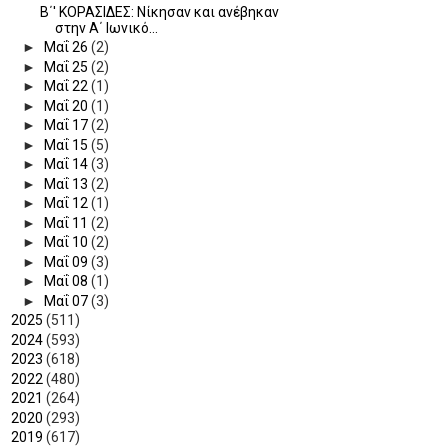
B΄' ΚΟΡΑΣΙΔΕΣ: Νίκησαν και ανέβηκαν
στην Α΄ Ιωνικό...
►
Μαΐ 26
(2)
►
Μαΐ 25
(2)
►
Μαΐ 22
(1)
►
Μαΐ 20
(1)
►
Μαΐ 17
(2)
►
Μαΐ 15
(5)
►
Μαΐ 14
(3)
►
Μαΐ 13
(2)
►
Μαΐ 12
(1)
►
Μαΐ 11
(2)
►
Μαΐ 10
(2)
►
Μαΐ 09
(3)
►
Μαΐ 08
(1)
►
Μαΐ 07
(3)
►
2025
(511)
►
2024
(593)
►
2023
(618)
►
2022
(480)
►
2021
(264)
►
2020
(293)
►
2019
(617)