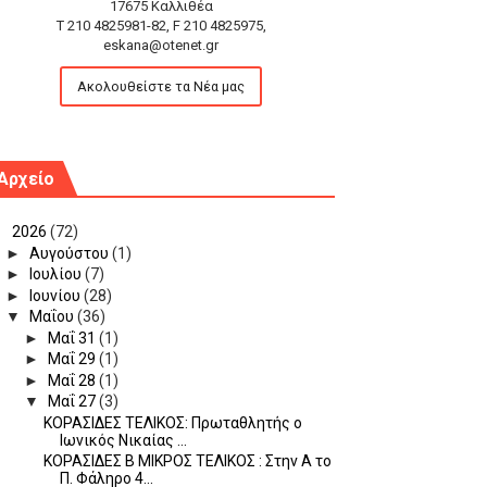
17675 Καλλιθέα
T 210 4825981-82, F 210 4825975,
eskana@otenet.gr
Ακολουθείστε τα Νέα μας
Αρχείο
▼
2026
(72)
►
Αυγούστου
(1)
►
Ιουλίου
(7)
►
Ιουνίου
(28)
▼
Μαΐου
(36)
►
Μαΐ 31
(1)
►
Μαΐ 29
(1)
►
Μαΐ 28
(1)
▼
Μαΐ 27
(3)
ΚΟΡΑΣΙΔΕΣ ΤΕΛΙΚΟΣ: Πρωταθλητής ο
Ιωνικός Νικαίας ...
ΚΟΡΑΣΙΔΕΣ Β ΜΙΚΡΟΣ ΤΕΛΙΚΟΣ : Στην Α το
Π. Φάληρο 4...