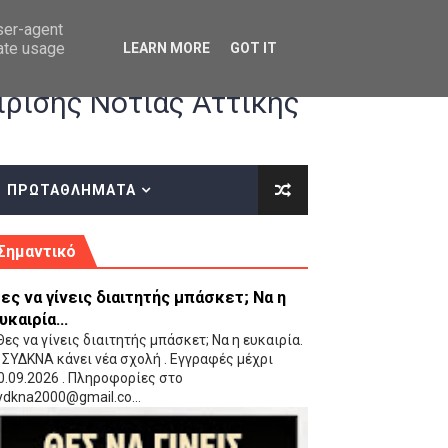
user-agent
rate usage
LEARN MORE
GOT IT
ρισης Νότιας Αττικής
ΠΡΩΤΑΘΛΗΜΑΤΑ
κές οδηγίες επί του ΚΑΝΟΝΙΣΜΟΥ ΕΓΓΡΑΦΩΝ-ΜΕΤΑΓΡΑΦΩΝ ΤΗΣ ΕΟΚ
Σημαντικό
ες να γίνεις διαιτητής μπάσκετ; Να η
υκαιρία...
ες να γίνεις διαιτητής μπάσκετ; Να η ευκαιρία.
 ΣΥΔΚΝΑ κάνει νέα σχολή . Εγγραφές μέχρι
0.09.2026 . Πληροφορίες στο
 Παίδων (VIDEO)
ydkna2000@gmail.co...
Ρέντη