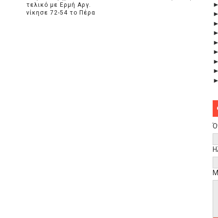
τελικό με Ερμή Αργ.
νίκησε 72-54 το Πέρα
Ό
Η
Μ