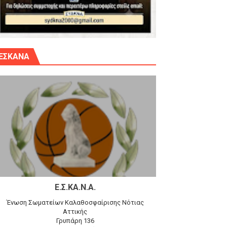
γίου Δημητρίου την Κυριακή 14.6.26
ΕΣΚΑΝΑ
αγώνα)
 τον Προφήτη Ηλία 78-74 στα Καμίνια
Ε.Σ.ΚΑ.Ν.Α.
Ένωση Σωματείων Καλαθοσφαίρισης Νότιας
Αττικής
Γρυπάρη 136