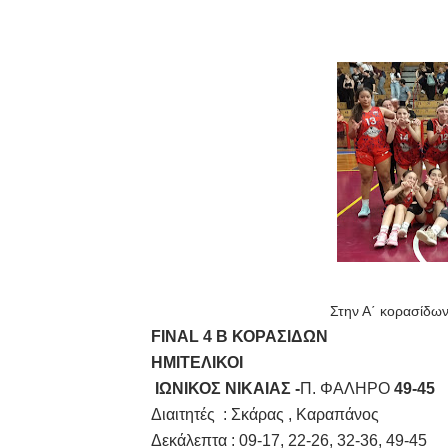
ΧΡΟΝΙΑ ΠΟΛΛΑ ΣΤΟ ΕΛΛΗΝΙΚΟ
Ο δρόμος για τον 29ο τελικ
U21: Τεράστια πρόκριση για 
Γ΄ανδρών play offs : "Σκληρό
Play off B εφήβων Β φάση Στ
Στην Α΄ κορασίδων
FINAL 4 B ΚΟΡΑΣΙΔΩΝ
ΗΜΙΤΕΛΙΚΟΙ
ΙΩΝΙΚΟΣ ΝΙΚΑΙΑΣ -
Π. ΦΑΛΗΡΟ
49-45
Διαιτητές : Σκάρας , Καραπάνος
Δεκάλεπτα : 09-17, 22-26, 32-36, 49-45