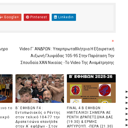
Google+
Pinterest
Linkedin
»
ληρο
Video Γ΄ ΑΝΔΡΩΝ : Υπερπρωταθλήτρια Η Εξαιρετική
Αιξωνή Γλυφάδας 105-95 Στην Παράταση Την
Σπουδαία ΧΑΝ Νικαίας -Το Video Της Αναμέτρησης
κινο το
Β΄ ΕΦΗΒΩΝ F4 :
FINAL 4 B EΦΗΒΩΝ :
Εντυπωσιακός ο Ρέντης
ΗΜΙΤΕΛΙΚΟΙ ΣΗΜΕΡΑ ΑΕ
μικρό
στον τελικό 104-77 την
ΡΕΝΤΗ ΔΡΑΠΕΤΣΩΝΑ ΔΑΣ
Δραπετσώνα επανήλθε
(19.30) & ΕΡΜΗΣ
στην Α΄ εφήβων - Στον
ΑΡΓΥΡΟΥΠ. -ΠΕΡΑ (21.30)