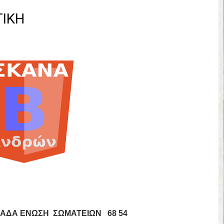
έρα 71-56 την Δραπετσώνα στον μικρό τελικό
ΤΙΚΗ
νδραϊκός 83-72 τον Εθνικό Λαγυνών
ΔΟΥ ΣΤΗΝ NL 2 : ΑΥΡΙΟ ΚΥΡΙΑΚΗ 21.06.26 ΣΤΟ ΕΑΚ ΒΟΛΟΥ ΜΑΝΔΡΑ
 ο Ρέντης στον τελικό 104-77 την Δραπετσώνα επανήλθε στην Α΄ ε
ΚΟΙ ΣΗΜΕΡΑ ΑΕ ΡΕΝΤΗ ΔΡΑΠΕΤΣΩΝΑ ΔΑΣ (19.30) & ΕΡΜΗΣ ΑΡΓΥΡΟΥΠ
ο Προφήτης Ηλίας 77-73 μέσα στο Πέραμα την Φιλία
η των γραφείων της ΕΣΚΑΝΑ στον Δήμο Νίκαιας/Ρέντη
ελικό με Αρετσού ο Πανελευσινιακός 55-67 (video της αναμέτρηση
Δημητρίου τιμήθηκε από το ΔΣ της ΕΣΚΑΝΑ για την κατάκτηση του
ΦΑΔΑ ΕΝΩΣΗ ΣΩΜΑΤΕΙΩΝ
	68 54 
χος ο Μανδραϊκός σε ματς θρίλερ με απίστευτη ανατροπή από τ