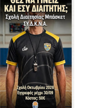
ΪΚΟΣ -ΕΘΝΙΚΟΣ ΛΑΓΥΝΩΝ
φήβων - Στον τελικό με Ερμή Αργ. νίκησε 72-54 το Πέρα
. -ΠΕΡΑ (21.30)
ς)
 τιτλου στην Ένωση
ο -20 77-69 την φοβερή Προοδευτική