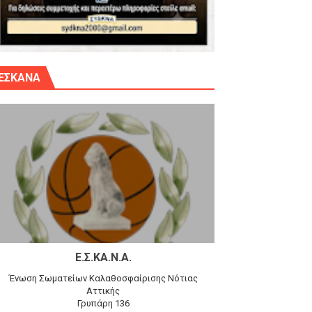
γίου Δημητρίου την Κυριακή 14.6.26
ΕΣΚΑΝΑ
αγώνα)
 τον Προφήτη Ηλία 78-74 στα Καμίνια
Ε.Σ.ΚΑ.Ν.Α.
Ένωση Σωματείων Καλαθοσφαίρισης Νότιας
Αττικής
Γρυπάρη 136