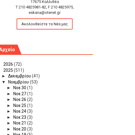
17675 Καλλιθέα
T 210 4825981-82, F 210 4825975,
eskana@otenet.gr
Ακολουθείστε τα Νέα μας
Αρχείο
►
2026
(72)
▼
2025
(511)
►
Δεκεμβρίου
(41)
▼
Νοεμβρίου
(53)
►
Νοε 30
(1)
►
Νοε 27
(1)
►
Νοε 26
(2)
►
Νοε 25
(1)
►
Νοε 24
(3)
►
Νοε 23
(3)
►
Νοε 21
(2)
►
Νοε 20
(3)
►
Νοε 19
(5)