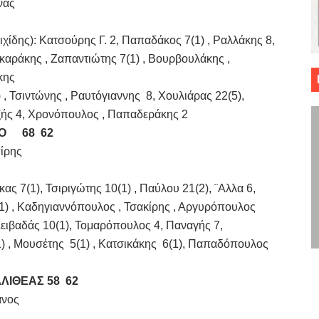
ίνας
 ΜΠΑΣΚΕΤ : 39Η ΕΠΕΤΕΙΟΣ ΑΠΟ ΤΟ ΕΠΟΣ ΤΟΥ 1987
): Κατσούρης Γ. 2, Παπαδάκος 7(1) , Ραλλάκης 8,
ό κυπέλλου ανδρών ΕΣΚΑΝΑ Μανδραϊκός Προοδευτική στο νέο κλ. Α
καράκης , Ζαπαντιώτης 7(1) , Βουρβουλάκης ,
άκης
τον Πανελευσινιακό στον τελικό αύριο με Αρετσού (το video του 
, Τσιντώνης , Ραυτόγιαννης
8, Χουλιάρας 22(5),
ζής 4, Χρονόπουλος , Παπαδεράκης 2
" καρύδι η Φιλία Περάματος έφερε την σειρά στα ίσια (1-1) νίκησε
Ο
	  68  62
ο f4 ΑΕ Ρέντη, Πέρα , Ερμής Αργυρ. και Δραπετσώνα
πίρης
ς 7(1), Τσιριγώτης 10(1) , Παύλου 21(2), ¨Αλλα 6,
1) , Καδηγιαννόπουλος , Τσακίρης , Αργυρόπουλος
ιβαδάς 10(1), Τομαρόπουλος 4, Παναγής 7,
) , Μουσέτης 5(1) , Κατσικάκης 6(1), Παπαδόπουλος
ΛΙΘΕΑΣ 58 62
άνος 