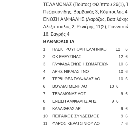
ΤΕΛΑΜΩΝΑΣ (Πούτος) Φιλίππου 26(1), Τζο
Πεζιρκιανίδης, Βαμβακάς 3, Κόμπουλης 4,
ΕΝΩΣΗ ΑΜΦΙΑΛΗΣ (Λαρόζας, Βασιλάκης) Χ
Αλεξόπουλος 2, Ρενιέρης 11(2), Γιαννιτσι
16, Σαγρής 4
ΒΑΘΜΟΛΟΓΙΑ
1
ΗΛΕΚΤΡΟΥΠΟΛΗ ΕΛΛΗΝΙΚΟ 12
6
2
ΟΚ ΕΛΕΥΣΙΝΑΣ
12
6
3
ΓΛΥΦΑΔΑ ΕΝΩΣΗ ΣΩΜΑΤΕΙΩΝ
10
6
4
ΑΡΗΣ ΝΙΚΑΙΑΣ ΓΝΟ
10
6
5
ΤΕΡΨΙΘΕΑ ΓΛΥΦΑΔΑΣ ΑΟ
10
6
6
ΒΟΥΛΙΑΓΜΕΝΗ ΑΟ
10
6
7
ΤΕΛΑΜΩΝΑΣ ΑΟΣ
9
6
8
ΕΝΩΣΗ ΑΜΦΙΑΛΗΣ ΑΠΣ
9
6
9
ΚΑΛΛΙΘΕΑΣ ΑΕ
9
6
10
ΠΕΙΡΑΪΚΟΣ ΣΥΝΔΕΣΜΟΣ
9
6
11
ΦΑΡΟΣ ΚΕΡΑΤΣΙΝΙΟΥ ΑΟ
7
6