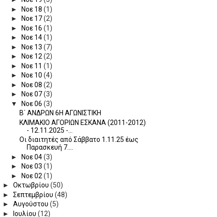
►
Νοε 18
(1)
►
Νοε 17
(2)
►
Νοε 16
(1)
►
Νοε 14
(1)
►
Νοε 13
(7)
►
Νοε 12
(2)
►
Νοε 11
(1)
►
Νοε 10
(4)
►
Νοε 08
(2)
►
Νοε 07
(3)
▼
Νοε 06
(3)
Β΄ ΑΝΔΡΩΝ 6Η ΑΓΩΝΙΣΤΙΚΗ
ΚΛΙΜΑΚΙΟ ΑΓΟΡΙΩΝ ΕΣΚΑΝΑ (2011-2012)
- 12.11.2025 -...
Οι διαιτητές από Σάββατο 1.11.25 έως
Παρασκευή 7....
►
Νοε 04
(3)
►
Νοε 03
(1)
►
Νοε 02
(1)
►
Οκτωβρίου
(50)
►
Σεπτεμβρίου
(48)
►
Αυγούστου
(5)
►
Ιουλίου
(12)