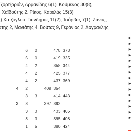
ρτζοριάν, Αρμανίδης 6(1), Κούμενος 30(8),
 Χαϊδούτης 2, Ρίκος, Καρελάς 15(3)
ατζόγλου, Γιανδήμας 11(2), Τσόρβας 7(1), Ζάνος,
ώτης 2, Μανιάτης 4, Βούτας 9, Γεράνιος 2, Δογρανλής
6
0
478
373
6
0
419
335
4
2
358
344
4
2
425
377
4
2
437
369
4
2
409
354
3
3
414
443
3
3
397
392
3
3
433
405
3
3
395
408
1
5
380
424