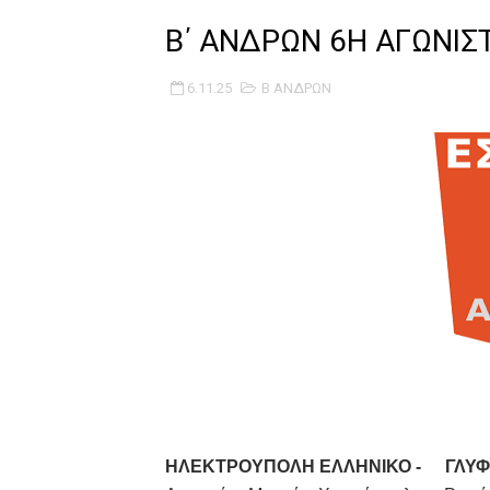
B ΕΦΗΒΩΝ F4 : Χάλκινο το Π
Β΄ ΑΝΔΡΩΝ 6Η ΑΓΩΝΙΣ
Στην National League 2 ο Μα
6.11.25
Β ΑΝΔΡΩΝ
Live streaming ΜΠΑΡΑΖ ΑΝΟ
Β΄ ΕΦΗΒΩΝ F4 : Εντυπωσιακός
FINAL 4 B EΦΗΒΩΝ : ΗΜΙΤΕΛΙ
Γ ΑΝΔΡΩΝ play off: Ανέβηκε 
Ολοκληρώνεται η μετακόμισ
ΤΕΛΙΚΟΣ U21 : Λύγισε στον τ
ΚΟΡΑΣΙΔΕΣ : Ο Κρόνος Αγίου 
ΗΛΕΚΤΡΟΥΠΟΛΗ ΕΛΛΗΝΙΚΟ -
ΓΛΥ
TEΛΙΚΟΣ ΚΥΠΕΛΛΟΥ: Κυπελλού