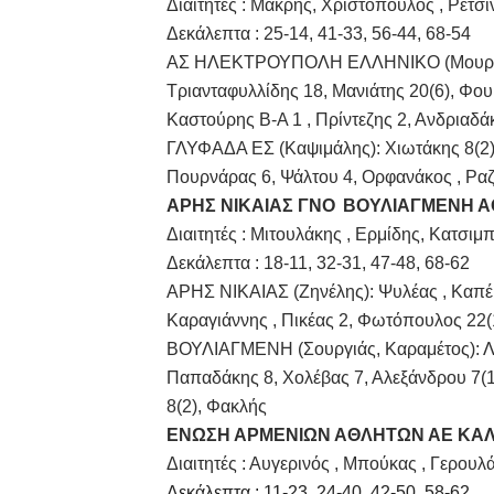
Διαιτητές : Μακρής, Χριστόπουλος , Ρετσ
ΧΡΟΝΙΑ ΠΟΛΛΑ ΣΤΟ ΕΛΛΗΝΙΚΟ
Δεκάλεπτα : 25-14, 41-33, 56-44, 68-54
ΑΣ ΗΛΕΚΤΡΟΥΠΟΛΗ ΕΛΛΗΝΙΚΟ (Μουριχίδης
Ο δρόμος για τον 29ο τελικ
Τριανταφυλλίδης 18, Μανιάτης 20(6), Φου
Καστούρης Β-Α 1 , Πρίντεζης 2, Ανδριαδ
U21: Τεράστια πρόκριση για 
ΓΛΥΦΑΔΑ ΕΣ (Καψιμάλης): Χιωτάκης 8(2) 
Πουρνάρας 6, Ψάλτου 4, Ορφανάκος , Ρα
Γ΄ανδρών play offs : "Σκληρό
ΑΡΗΣ ΝΙΚΑΙΑΣ ΓΝΟ
ΒΟΥΛΙΑΓΜΕΝΗ Α
Play off B εφήβων Β φάση Στ
Διαιτητές : Μιτουλάκης , Ερμίδης, Κατσιμ
Δεκάλεπτα : 18-11, 32-31, 47-48, 68-62
ΑΡΗΣ ΝΙΚΑΙΑΣ (Ζηνέλης): Ψυλέας , Καπέκα
Καραγιάννης , Πικέας 2, Φωτόπουλος 22(
ΒΟΥΛΙΑΓΜΕΝΗ (Σουργιάς, Καραμέτος): Λε
Παπαδάκης 8, Χολέβας 7, Αλεξάνδρου 7(1
8(2), Φακλής
ΕΝΩΣΗ ΑΡΜΕΝΙΩΝ ΑΘΛΗΤΩΝ ΑΕ
ΚΑΛ
Διαιτητές : Αυγερινός , Μπούκας , Γερουλ
Δεκάλεπτα : 11-23, 24-40, 42-50, 58-62