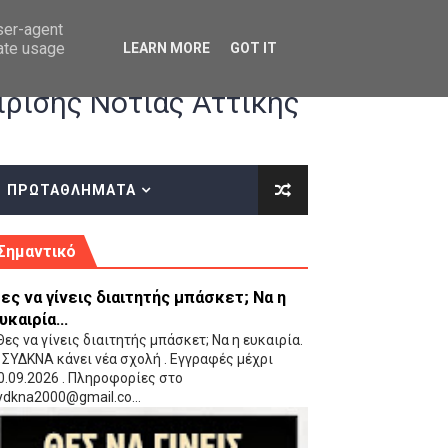
user-agent
rate usage
LEARN MORE
GOT IT
ρισης Νότιας Αττικής
ΠΡΩΤΑΘΛΗΜΑΤΑ
κές οδηγίες επί του ΚΑΝΟΝΙΣΜΟΥ ΕΓΓΡΑΦΩΝ-ΜΕΤΑΓΡΑΦΩΝ ΤΗΣ ΕΟΚ
Σημαντικό
ες να γίνεις διαιτητής μπάσκετ; Να η
υκαιρία...
ες να γίνεις διαιτητής μπάσκετ; Να η ευκαιρία.
 ΣΥΔΚΝΑ κάνει νέα σχολή . Εγγραφές μέχρι
0.09.2026 . Πληροφορίες στο
 Παίδων (VIDEO)
ydkna2000@gmail.co...
Ρέντη