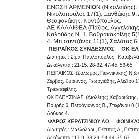
ΕΝΩΣΗ ΑΡΜΕΝΙΩΝ (Νικολαίδης): Πά
Νικολόπουλος 17(1), Ξανθάκης 9, 
Θεοφανάκης, Κοντόπουλος.
ΑΕ ΚΑΛΛΙΘΕΑ (Πάζιος, Αγγελάκης)
Καλούδης Ν. 1, Βαθρακοκοίλης 5(1
4, Μπιστιντζάνος 11(1), Σαλάτας 6
ΠΕΙΡΑΪΚΟΣ ΣΥΝΔΕΣΜΟΣ
ΟΚ ΕΛ
Διαιτητές : Σίμα, Παυλόπουλος , Καταβελά
Δεκάλεπτα : 21-15, 28-32, 47-45, 53-65
ΠΕΙΡΑΪΚΟΣ (Σολωμός, Γιαννικάκης) Νιώτης 
Ζέρβας, Συριανός, Γεωργιάδης, Αλεξίου 1
Τριανταφίλης.
ΟΚ ΕΛΕΥΣΙΝΑΣ (Διολέτης) Χαβαριώτης, Πε
Πουρής 6, Πετρόγιαννος Β., Στεφάνου 8 (
Δούκας 4.
ΦΑΡΟΣ ΚΕΡΑΤΣΙΝΙΟΥ ΑΟ
ΦΟΙΝΙΚΑΣ
Διαιτητές : Μαλλολάρι , Πέππας Δ., Πέππα
Δεκάλεπτα : 17-9, 38-29, 54-44, 75-67