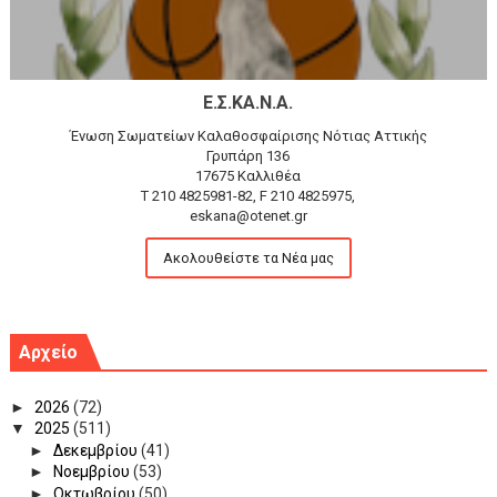
Ε.Σ.ΚΑ.Ν.Α.
Ένωση Σωματείων Καλαθοσφαίρισης Νότιας Αττικής
Γρυπάρη 136
17675 Καλλιθέα
T 210 4825981-82, F 210 4825975,
eskana@otenet.gr
Ακολουθείστε τα Νέα μας
Αρχείο
►
2026
(72)
▼
2025
(511)
►
Δεκεμβρίου
(41)
►
Νοεμβρίου
(53)
►
Οκτωβρίου
(50)