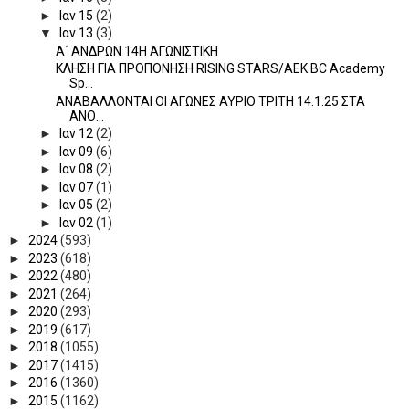
►
Ιαν 15
(2)
▼
Ιαν 13
(3)
Α΄ ΑΝΔΡΩΝ 14Η ΑΓΩΝΙΣΤΙΚΗ
ΚΛΗΣΗ ΓΙΑ ΠΡΟΠΟΝΗΣΗ RISING STARS/ΑΕΚ BC Academy
Sp...
ΑΝΑΒΑΛΛΟΝΤΑΙ ΟΙ ΑΓΩΝΕΣ ΑΥΡΙΟ ΤΡΙΤΗ 14.1.25 ΣΤΑ
ΑΝΟ...
►
Ιαν 12
(2)
►
Ιαν 09
(6)
►
Ιαν 08
(2)
►
Ιαν 07
(1)
►
Ιαν 05
(2)
►
Ιαν 02
(1)
►
2024
(593)
►
2023
(618)
►
2022
(480)
►
2021
(264)
►
2020
(293)
►
2019
(617)
►
2018
(1055)
►
2017
(1415)
►
2016
(1360)
►
2015
(1162)