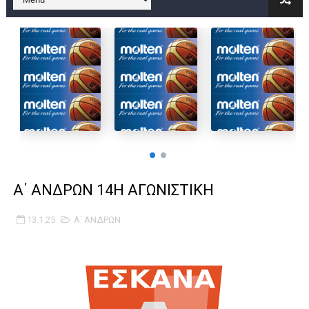
B ΕΦΗΒΩΝ F4 : Χάλκινο το Πέρα 71-56 την Δραπετσώνα στον μ
Στην National League 2 ο Μανδραϊκός 83-72 τον Εθνικό Λαγυν
Live streaming ΜΠΑΡΑΖ ΑΝΟΔΟΥ ΣΤΗΝ NL 2 : ΑΥΡΙΟ ΚΥΡΙΑΚΗ
Β΄ ΕΦΗΒΩΝ F4 : Εντυπωσιακός ο Ρέντης στον τελικό 104-77 τ
FINAL 4 B EΦΗΒΩΝ : ΗΜΙΤΕΛΙΚΟΙ ΣΗΜΕΡΑ ΑΕ ΡΕΝΤΗ ΔΡΑΠΕΤΣΩΝ
Γ ΑΝΔΡΩΝ play off: Ανέβηκε ο Προφήτης Ηλίας 77-73 μέσα στ
Α΄ ΑΝΔΡΩΝ 14Η ΑΓΩΝΙΣΤΙΚΗ
Ολοκληρώνεται η μετακόμιση των γραφείων της ΕΣΚΑΝΑ στο
13.1.25
Α΄ ΑΝΔΡΩΝ
ΤΕΛΙΚΟΣ U21 : Λύγισε στον τελικό με Αρετσού ο Πανελευσινια
ΚΟΡΑΣΙΔΕΣ : Ο Κρόνος Αγίου Δημητρίου τιμήθηκε από το ΔΣ τ
TEΛΙΚΟΣ ΚΥΠΕΛΛΟΥ: Κυπελλούχος ο Μανδραϊκός σε ματς θρίλ