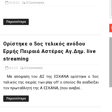
30.8.25
0 Comments
 ΜΠΑΣΚΕΤ : 39Η ΕΠΕΤΕΙΟΣ ΑΠΟ ΤΟ ΕΠΟΣ ΤΟΥ 1987
ό κυπέλλου ανδρών ΕΣΚΑΝΑ Μανδραϊκός Προοδευτική στο νέο κλ. Α
Περισσότερα
τον Πανελευσινιακό στον τελικό αύριο με Αρετσού (το video του 
" καρύδι η Φιλία Περάματος έφερε την σειρά στα ίσια (1-1) νίκησε
Ορίστηκε ο 5ος τελικός ανόδου
Ερμής Πειραιά Αστέρας Αγ.Δημ. live
ο f4 ΑΕ Ρέντη, Πέρα , Ερμής Αργυρ. και Δραπετσώνα
streaming
8.6.25
0 Comments
Με απόφαση του ΔΣ της ΕΣΚΑΝΑ ορίστηκε ο 5ος
τελικός της σειράς των play off ο οποίος θα αναδείξει
τον πρωταθλητή της Α ΕΣΚΑΝΑ, (που ανεβαί...
Περισσότερα