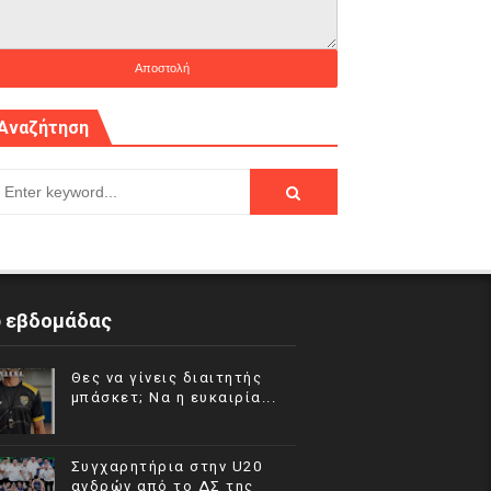
Αναζήτηση
p εβδομάδας
Θες να γίνεις διαιτητής
μπάσκετ; Να η ευκαιρία...
Συγχαρητήρια στην U20
ανδρών από το ΔΣ της