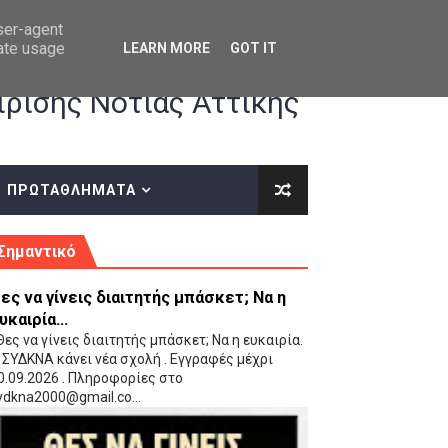
user-agent
rate usage
LEARN MORE
GOT IT
ρισης Νότιας Αττικής
ΠΡΩΤΑΘΛΗΜΑΤΑ
κές οδηγίες επί του ΚΑΝΟΝΙΣΜΟΥ ΕΓΓΡΑΦΩΝ-ΜΕΤΑΓΡΑΦΩΝ ΤΗΣ ΕΟΚ
Σημαντικό
ες να γίνεις διαιτητής μπάσκετ; Να η
υκαιρία...
ες να γίνεις διαιτητής μπάσκετ; Να η ευκαιρία.
 ΣΥΔΚΝΑ κάνει νέα σχολή . Εγγραφές μέχρι
0.09.2026 . Πληροφορίες στο
 Παίδων (VIDEO)
ydkna2000@gmail.co...
Ρέντη