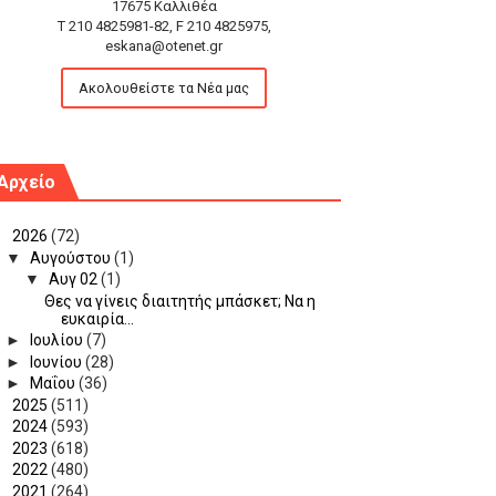
17675 Καλλιθέα
T 210 4825981-82, F 210 4825975,
eskana@otenet.gr
Ακολουθείστε τα Νέα μας
Αρχείο
▼
2026
(72)
▼
Αυγούστου
(1)
▼
Αυγ 02
(1)
Θες να γίνεις διαιτητής μπάσκετ; Να η
ευκαιρία...
►
Ιουλίου
(7)
►
Ιουνίου
(28)
►
Μαΐου
(36)
►
2025
(511)
►
2024
(593)
►
2023
(618)
►
2022
(480)
►
2021
(264)