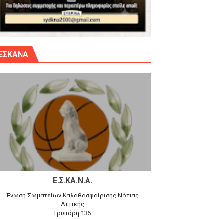
γίου Δημητρίου την Κυριακή 14.6.26
ΕΣΚΑΝΑ
αγώνα)
 τον Προφήτη Ηλία 78-74 στα Καμίνια
Ε.Σ.ΚΑ.Ν.Α.
Ένωση Σωματείων Καλαθοσφαίρισης Νότιας
Αττικής
Γρυπάρη 136