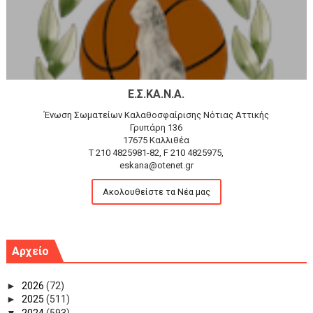
Ε.Σ.ΚΑ.Ν.Α.
Ένωση Σωματείων Καλαθοσφαίρισης Νότιας Αττικής
Γρυπάρη 136
17675 Καλλιθέα
T 210 4825981-82, F 210 4825975,
eskana@otenet.gr
Ακολουθείστε τα Νέα μας
Αρχείο
►
2026
(72)
►
2025
(511)
▼
2024
(593)