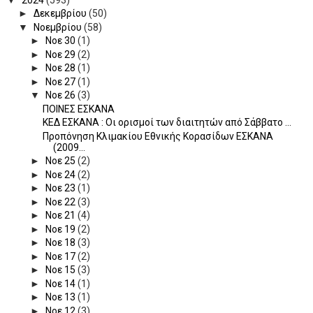
►
Δεκεμβρίου
(50)
▼
Νοεμβρίου
(58)
►
Νοε 30
(1)
►
Νοε 29
(2)
►
Νοε 28
(1)
►
Νοε 27
(1)
▼
Νοε 26
(3)
ΠΟΙΝΕΣ ΕΣΚΑΝΑ
ΚΕΔ ΕΣΚΑΝΑ : Οι ορισμοί των διαιτητών από Σάββατο ...
Προπόνηση Κλιμακίου Εθνικής Κορασίδων ΕΣΚΑΝΑ
(2009...
►
Νοε 25
(2)
►
Νοε 24
(2)
►
Νοε 23
(1)
►
Νοε 22
(3)
►
Νοε 21
(4)
►
Νοε 19
(2)
►
Νοε 18
(3)
►
Νοε 17
(2)
►
Νοε 15
(3)
►
Νοε 14
(1)
►
Νοε 13
(1)
►
Νοε 12
(3)