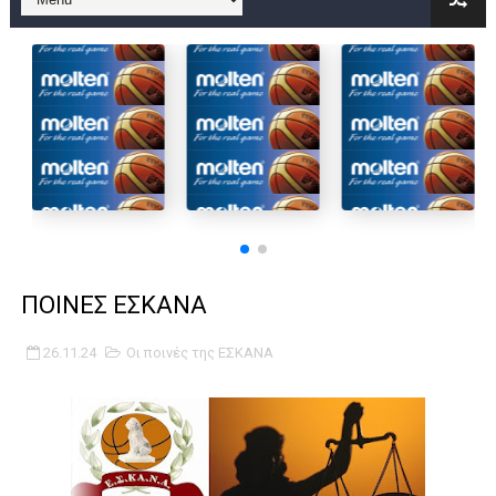
B ΕΦΗΒΩΝ F4 : Χάλκινο το Πέρα 71-56 την Δραπετσώνα στον μ
Στην National League 2 ο Μανδραϊκός 83-72 τον Εθνικό Λαγυν
Live streaming ΜΠΑΡΑΖ ΑΝΟΔΟΥ ΣΤΗΝ NL 2 : ΑΥΡΙΟ ΚΥΡΙΑΚΗ
Β΄ ΕΦΗΒΩΝ F4 : Εντυπωσιακός ο Ρέντης στον τελικό 104-77 τ
FINAL 4 B EΦΗΒΩΝ : ΗΜΙΤΕΛΙΚΟΙ ΣΗΜΕΡΑ ΑΕ ΡΕΝΤΗ ΔΡΑΠΕΤΣΩΝ
Γ ΑΝΔΡΩΝ play off: Ανέβηκε ο Προφήτης Ηλίας 77-73 μέσα στ
ΠΟΙΝΕΣ ΕΣΚΑΝΑ
Ολοκληρώνεται η μετακόμιση των γραφείων της ΕΣΚΑΝΑ στο
26.11.24
Οι ποινές της ΕΣΚΑΝΑ
ΤΕΛΙΚΟΣ U21 : Λύγισε στον τελικό με Αρετσού ο Πανελευσινια
ΚΟΡΑΣΙΔΕΣ : Ο Κρόνος Αγίου Δημητρίου τιμήθηκε από το ΔΣ τ
TEΛΙΚΟΣ ΚΥΠΕΛΛΟΥ: Κυπελλούχος ο Μανδραϊκός σε ματς θρίλ