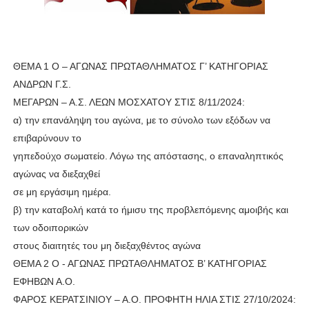
ΧΡΟΝΙΑ ΠΟΛΛΑ ΣΤΟ ΕΛΛΗΝΙΚΟ ΜΠΑΣΚΕΤ : 39Η ΕΠΕΤΕΙΟΣ ΑΠΟ 
Ο δρόμος για τον 29ο τελικό κυπέλλου ανδρών ΕΣΚΑΝΑ Μανδρα
ΘΕΜΑ 1 Ο – ΑΓΩΝΑΣ ΠΡΩΤΑΘΛΗΜΑΤΟΣ Γ’ ΚΑΤΗΓΟΡΙΑΣ
U21: Τεράστια πρόκριση για τον Πανελευσινιακό στον τελικό 
ΑΝΔΡΩΝ Γ.Σ.
ΜΕΓΑΡΩΝ – Α.Σ. ΛΕΩΝ ΜΟΣΧΑΤΟΥ ΣΤΙΣ 8/11/2024:
Γ΄ανδρών play offs : "Σκληρό" καρύδι η Φιλία Περάματος έφερε
α) την επανάληψη του αγώνα, με το σύνολο των εξόδων να
επιβαρύνουν το
Play off B εφήβων Β φάση Στο f4 ΑΕ Ρέντη, Πέρα , Ερμής Αργυ
γηπεδούχο σωματείο. Λόγω της απόστασης, ο επαναληπτικός
αγώνας να διεξαχθεί
σε μη εργάσιμη ημέρα.
β) την καταβολή κατά το ήμισυ της προβλεπόμενης αμοιβής και
των οδοιπορικών
στους διαιτητές του μη διεξαχθέντος αγώνα
ΘΕΜΑ 2 Ο - ΑΓΩΝΑΣ ΠΡΩΤΑΘΛΗΜΑΤΟΣ Β’ ΚΑΤΗΓΟΡΙΑΣ
ΕΦΗΒΩΝ Α.Ο.
ΦΑΡΟΣ ΚΕΡΑΤΣΙΝΙΟΥ – Α.Ο. ΠΡΟΦΗΤΗ ΗΛΙΑ ΣΤΙΣ 27/10/2024: