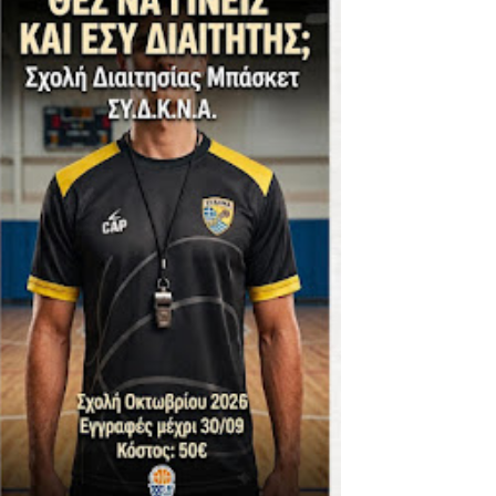
ΪΚΟΣ -ΕΘΝΙΚΟΣ ΛΑΓΥΝΩΝ
φήβων - Στον τελικό με Ερμή Αργ. νίκησε 72-54 το Πέρα
. -ΠΕΡΑ (21.30)
ς)
 τιτλου στην Ένωση
ο -20 77-69 την φοβερή Προοδευτική