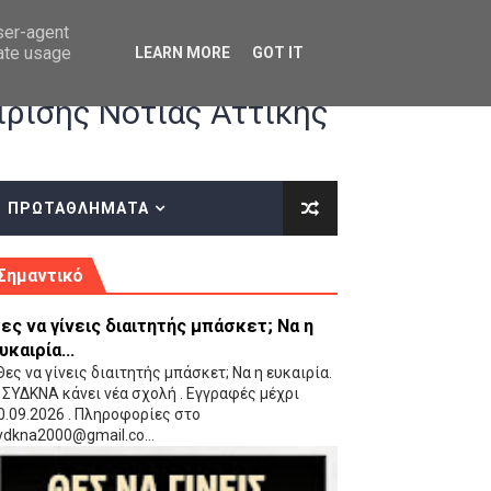
user-agent
rate usage
LEARN MORE
GOT IT
ρισης Νότιας Αττικής
ΠΡΩΤΑΘΛΗΜΑΤΑ
κές οδηγίες επί του ΚΑΝΟΝΙΣΜΟΥ ΕΓΓΡΑΦΩΝ-ΜΕΤΑΓΡΑΦΩΝ ΤΗΣ ΕΟΚ
Σημαντικό
ες να γίνεις διαιτητής μπάσκετ; Να η
υκαιρία...
ες να γίνεις διαιτητής μπάσκετ; Να η ευκαιρία.
 ΣΥΔΚΝΑ κάνει νέα σχολή . Εγγραφές μέχρι
0.09.2026 . Πληροφορίες στο
 Παίδων (VIDEO)
ydkna2000@gmail.co...
Ρέντη