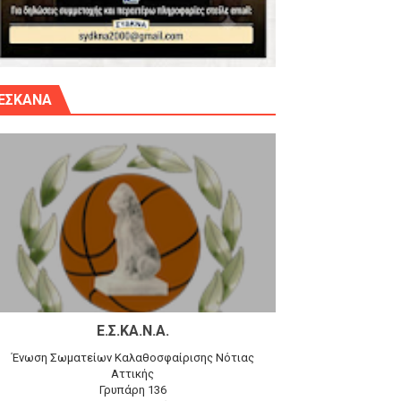
γίου Δημητρίου την Κυριακή 14.6.26
ΕΣΚΑΝΑ
αγώνα)
 τον Προφήτη Ηλία 78-74 στα Καμίνια
Ε.Σ.ΚΑ.Ν.Α.
Ένωση Σωματείων Καλαθοσφαίρισης Νότιας
Αττικής
Γρυπάρη 136