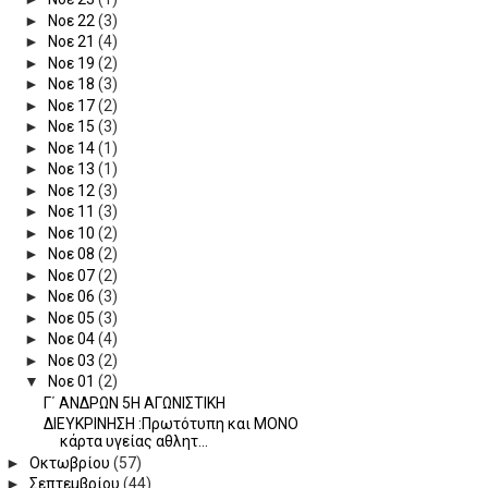
►
Νοε 22
(3)
►
Νοε 21
(4)
►
Νοε 19
(2)
►
Νοε 18
(3)
►
Νοε 17
(2)
►
Νοε 15
(3)
►
Νοε 14
(1)
►
Νοε 13
(1)
►
Νοε 12
(3)
►
Νοε 11
(3)
►
Νοε 10
(2)
►
Νοε 08
(2)
►
Νοε 07
(2)
►
Νοε 06
(3)
►
Νοε 05
(3)
►
Νοε 04
(4)
►
Νοε 03
(2)
▼
Νοε 01
(2)
Γ΄ ΑΝΔΡΩΝ 5Η ΑΓΩΝΙΣΤΙΚΗ
ΔΙΕΥΚΡΙΝΗΣΗ :Πρωτότυπη και ΜΟΝΟ
κάρτα υγείας αθλητ...
►
Οκτωβρίου
(57)
►
Σεπτεμβρίου
(44)