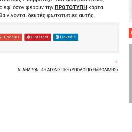
ο εφ' όσον φέρουν την
ΠΡΩΤΟΤΥΠΗ
κάρτα
 ΜΠΑΣΚΕΤ : 39Η ΕΠΕΤΕΙΟΣ ΑΠΟ ΤΟ ΕΠΟΣ ΤΟΥ 1987
 θα γίνονται δεκτές φωτοτυπίες αυτής.
ό κυπέλλου ανδρών ΕΣΚΑΝΑ Μανδραϊκός Προοδευτική στο νέο κλ. Α
τον Πανελευσινιακό στον τελικό αύριο με Αρετσού (το video του 
Google+
Pinterest
Linkedin
" καρύδι η Φιλία Περάματος έφερε την σειρά στα ίσια (1-1) νίκησε
ο f4 ΑΕ Ρέντη, Πέρα , Ερμής Αργυρ. και Δραπετσώνα
»
Α΄ ΑΝΔΡΩΝ : 4Η ΑΓΩΝΙΣΤΙΚΗ (ΥΠΟΛΟΙΠΟ ΕΜΒΟΛΙΜΗΣ)