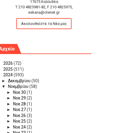
17675 Καλλιθέα
T 210 4825981-82, F 210 4825975,
eskana@otenet.gr
Ακολουθείστε τα Νέα μας
Αρχείο
►
2026
(72)
►
2025
(511)
▼
2024
(593)
►
Δεκεμβρίου
(50)
▼
Νοεμβρίου
(58)
►
Νοε 30
(1)
►
Νοε 29
(2)
►
Νοε 28
(1)
►
Νοε 27
(1)
►
Νοε 26
(3)
►
Νοε 25
(2)
►
Νοε 24
(2)
►
Νοε 23
(1)