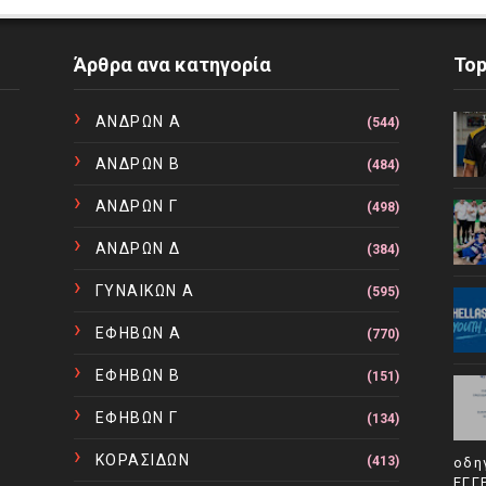
Άρθρα ανα κατηγορία
To
ΑΝΔΡΩΝ Α
(544)
ΑΝΔΡΩΝ Β
(484)
ΑΝΔΡΩΝ Γ
(498)
ΑΝΔΡΩΝ Δ
(384)
ΓΥΝΑΙΚΩΝ Α
(595)
ΕΦΗΒΩΝ Α
(770)
ΕΦΗΒΩΝ Β
(151)
ΕΦΗΒΩΝ Γ
(134)
ΚΟΡΑΣΙΔΩΝ
(413)
οδη
ΕΓΓ