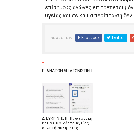
επίσημους αγώνες επιτρέπεται μόν
ΧΡΟΝΙΑ ΠΟΛΛΑ ΣΤΟ ΕΛΛΗΝΙΚΟ
υγείας και σε καμία περίπτωση δεν
Ο δρόμος για τον 29ο τελικ
U21: Τεράστια πρόκριση για 
Facebook
Twitter
SHARE THIS:
Γ΄ανδρών play offs : "Σκληρό
Play off B εφήβων Β φάση Στ
«
Γ΄ ΑΝΔΡΩΝ 5Η ΑΓΩΝΙΣΤΙΚΗ
ΔΙΕΥΚΡΙΝΗΣΗ :Πρωτότυπη
και ΜΟΝΟ κάρτα υγείας
αθλητή αθλήτριας