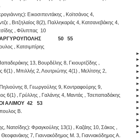
)
ιάννης): Εικοσιπεντάκης , Κοϊτσάνος 4,
τζε , Βιτζηλαίος 8(2), Παλληκαράς 4, Κατσανεβάκης 4,
τσίδης , Φίλιππας 10
 ΑΡΓΥΡΟΥΠΟΛΗΣ
		 50   55
υλος , Κατσιμπίρης
απαδεράκης 13, Βουρδέλης 8, Γκιουρτζίδης ,
 6(1) , Μπιλλής 2, Λουτριώτης 4(1) , Μελίτσης 2,
ηλιούνης 8, Γεωργούλης 9, Κοντραφούρης 9,
ς 6(1) , Γρύλλης , Γαλάνης 4, Μαντάς , Τσεπαπαδάκης
ΟΙ ΑΛΙΜΟΥ
42
53
όπουλος Β.
τσίδης): Φραγκούλης 13(1) , Καζάης 10, Σάκος ,
 Θεοφανάκης 7, Γιαννακόδημος Μ. 3, Γιαννακόδημος Α.