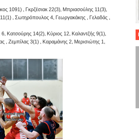
 ΜΠΑΣΚΕΤ : 39Η ΕΠΕΤΕΙΟΣ ΑΠΟ ΤΟ ΕΠΟΣ ΤΟΥ 1987
ος 1091) , Γκρζέσιακ 22(3), Μπριασούλης 11(3),
 11(1) , Σωτηρόπουλος 4, Γεωργακάκης , Γελαδάς ,
ό κυπέλλου ανδρών ΕΣΚΑΝΑ Μανδραϊκός Προοδευτική στο νέο κλ. Α
 Κατσούρης 14(2), Κύριος 12, Καλαντζής 9(1),
τον Πανελευσινιακό στον τελικό αύριο με Αρετσού (το video του 
ς , Ζεμπίλας 3(1) , Καραμάνης 2, Μερισιώτης 1,
" καρύδι η Φιλία Περάματος έφερε την σειρά στα ίσια (1-1) νίκησε
ο f4 ΑΕ Ρέντη, Πέρα , Ερμής Αργυρ. και Δραπετσώνα