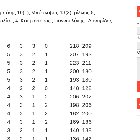
πέκης 10(1), Μπόσκοβιτς 13(2)Γρίλλιας 8,
λίτης 4, Κουμάνταρος , Γιαννουλάκης , Λυντιρίδης 1,
Ό
Η
6
3
3
0
218
209
Μ
5
3
2
1
207
193
5
3
2
1
223
211
5
3
2
1
200
180
5
3
2
1
193
180
4
2
2
0
148
122
4
3
1
2
206
202
3
4
3
1
2
198
206
4
3
1
2
182
200
4
3
1
2
169
186
3
2
1
1
140
138
3
2
1
1
136
142