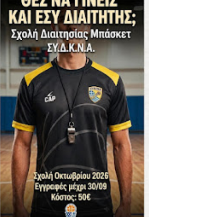
ΪΚΟΣ -ΕΘΝΙΚΟΣ ΛΑΓΥΝΩΝ
φήβων - Στον τελικό με Ερμή Αργ. νίκησε 72-54 το Πέρα
. -ΠΕΡΑ (21.30)
ς)
 τιτλου στην Ένωση
ο -20 77-69 την φοβερή Προοδευτική