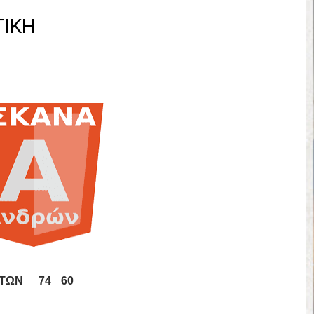
έρα 71-56 την Δραπετσώνα στον μικρό τελικό
ΤΙΚΗ
νδραϊκός 83-72 τον Εθνικό Λαγυνών
ΔΟΥ ΣΤΗΝ NL 2 : ΑΥΡΙΟ ΚΥΡΙΑΚΗ 21.06.26 ΣΤΟ ΕΑΚ ΒΟΛΟΥ ΜΑΝΔΡΑ
 ο Ρέντης στον τελικό 104-77 την Δραπετσώνα επανήλθε στην Α΄ ε
ΚΟΙ ΣΗΜΕΡΑ ΑΕ ΡΕΝΤΗ ΔΡΑΠΕΤΣΩΝΑ ΔΑΣ (19.30) & ΕΡΜΗΣ ΑΡΓΥΡΟΥΠ
ο Προφήτης Ηλίας 77-73 μέσα στο Πέραμα την Φιλία
η των γραφείων της ΕΣΚΑΝΑ στον Δήμο Νίκαιας/Ρέντη
ελικό με Αρετσού ο Πανελευσινιακός 55-67 (video της αναμέτρηση
Δημητρίου τιμήθηκε από το ΔΣ της ΕΣΚΑΝΑ για την κατάκτηση του
ΗΤΩΝ
74
60
χος ο Μανδραϊκός σε ματς θρίλερ με απίστευτη ανατροπή από τ