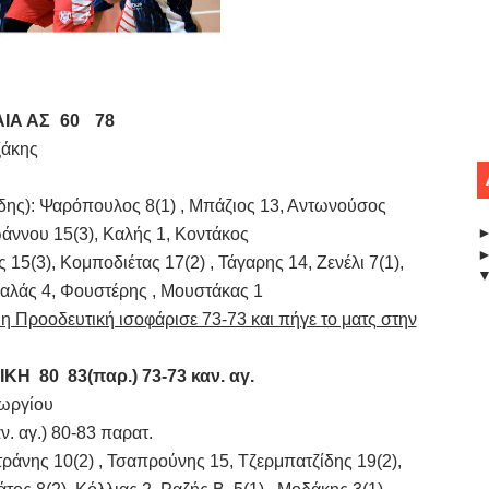
ΙΑ ΑΣ
60
78
ξάκης
ς): Ψαρόπουλος 8(1) , Μπάζιος 13, Αντωνούσος
Ιωάννου 15(3), Καλής 1, Κοντάκος
(3), Κομποδιέτας 17(2) , Τάγαρης 14, Ζενέλι 7(1),
καλάς 4, Φουστέρης , Μουστάκας 1
 η Προοδευτική ισοφάρισε 73-73 και πήγε το ματς στην
ΤΙΚΗ
80  83(παρ.) 73-73 καν. αγ. 
εωργίου
ν. αγ.) 80-83 παρατ.
ης 10(2) , Τσαπρούνης 15, Τζερμπατζίδης 19(2),