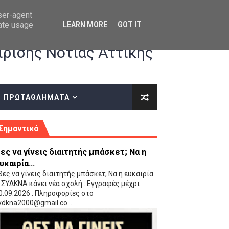
user-agent
rate usage
LEARN MORE
GOT IT
ρισης Νότιας Αττικής
ΠΡΩΤΑΘΛΗΜΑΤΑ
κές οδηγίες επί του ΚΑΝΟΝΙΣΜΟΥ ΕΓΓΡΑΦΩΝ-ΜΕΤΑΓΡΑΦΩΝ ΤΗΣ ΕΟΚ
Σημαντικό
ες να γίνεις διαιτητής μπάσκετ; Να η
υκαιρία...
ες να γίνεις διαιτητής μπάσκετ; Να η ευκαιρία.
 ΣΥΔΚΝΑ κάνει νέα σχολή . Εγγραφές μέχρι
0.09.2026 . Πληροφορίες στο
 Παίδων (VIDEO)
ydkna2000@gmail.co...
Ρέντη