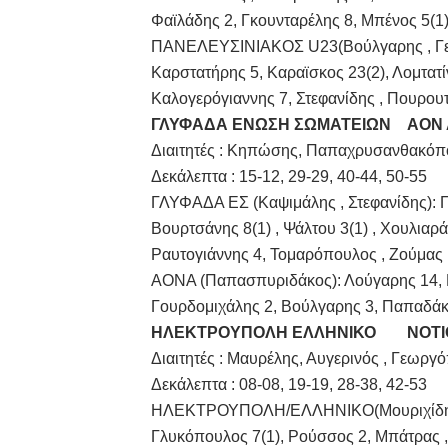
Φαϊλάδης 2, Γκουνταρέλης 8, Μπένος 5(1
ΠΑΝΕΛΕΥΣΙΝΙΑΚΟΣ U23(Βούλγαρης , Γερογ
Καρστατήρης 5, Καραϊσκος 23(2), Λομτατίν
Καλογερόγιαννης 7, Στεφανίδης , Πουρου
ΓΛΥΦΑΔΑ ΕΝΩΣΗ ΣΩΜΑΤΕΙΩΝ
ΑΟΝ
Διαιτητές : Κηπώσης, Παπαχρυσανθακόπο
Δεκάλεπτα : 15-12, 29-29, 40-44, 50-55
ΓΛΥΦΑΔΑ ΕΣ (Καψιμάλης , Στεφανίδης): Π
Βουρτσάνης 8(1) , Ψάλτου 3(1) , Χουλιαράς
Ραυτογιάννης 4, Τομαρόπουλος , Ζούμας
ΑΟΝΑ (Παπασπυριδάκος): Λούγαρης 14, Π
Γουρδομιχάλης 2, Βούλγαρης 3, Παπαδάκο
ΗΛΕΚΤΡΟΥΠΟΛΗ ΕΛΛΗΝΙΚΟ
ΝΟΤΙ
Διαιτητές : Μαυρέλης, Αυγερινός , Γεωργ
Δεκάλεπτα : 08-08, 19-19, 28-38, 42-53
ΗΛΕΚΤΡΟΥΠΟΛΗ/ΕΛΛΗΝΙΚΟ(Μουριχίδης, Να
Γλυκόπουλος 7(1), Ρούσσος 2, Μπάτρας ,