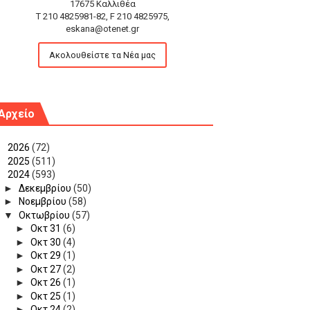
17675 Καλλιθέα
T 210 4825981-82, F 210 4825975,
eskana@otenet.gr
Ακολουθείστε τα Νέα μας
Αρχείο
►
2026
(72)
►
2025
(511)
▼
2024
(593)
►
Δεκεμβρίου
(50)
►
Νοεμβρίου
(58)
▼
Οκτωβρίου
(57)
►
Οκτ 31
(6)
►
Οκτ 30
(4)
►
Οκτ 29
(1)
►
Οκτ 27
(2)
►
Οκτ 26
(1)
►
Οκτ 25
(1)
►
Οκτ 24
(2)