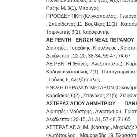
Κωνσταντόπουλος 6, Μηνάς 9(2), Κονταράτο
Ραζής Μ. 3(1), Μπουγάς
ΠΡΟΟΔΕΥΤΙΚΗ (Κλιγκόπουλος , Γεωργάκης
, Σπυρίδωνος 11, Βουλίκας 11(1) , Κατσα
Τσιριγώτης 3(1), Καραφαντής
ΑΕ ΡΕΝΤΗ
ΕΝΩΣΗ ΝΕΑΣ ΠΕΡΑΜΟΥ
Διαιτητές : Τσαχάκης, Κιουλάφας , Χριστ
Δεκάλεπτα : 22-20, 38-34, 55-47, 74-67
ΑΕ ΡΕΝΤΗ (Θάνος , Αλεξόπουλος) : Καραθ
Καδηγιαννόπουλος 7(1) , Παπαγεωργίου 1
, Γούλας 6, Αλεξόπουλος
ΕΝΩΣΗ ΠΕΡΑΜΟΥ ΜΕΓΑΡΩΝ (Οικονόμου): 
Καραίσκος 6(2) , Σπανάκος 27(5), Στεφάν
ΑΣΤΕΡΑΣ ΑΓΙΟΥ ΔΗΜΗΤΡΙΟΥ
ΠΑΝΕ
Διαιτητές : Μούστρης , Αναστασίου , Γρί
Δεκάλεπτα : 20-15, 31-31, 57-48, 71-65
ΑΣΤΕΡΑΣ ΑΓ. ΔΗΜ. (Κάσσης , Μιχαλάς): Χ
Φωτόπουλος , Μαυροειδής 19, Βλασσόπουλ