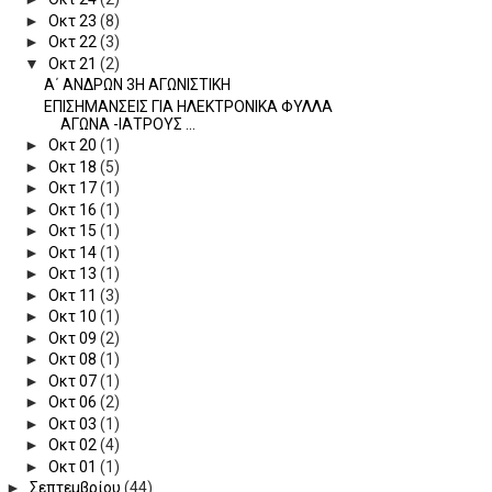
►
Οκτ 23
(8)
►
Οκτ 22
(3)
▼
Οκτ 21
(2)
Α΄ ΑΝΔΡΩΝ 3Η ΑΓΩΝΙΣΤΙΚΗ
ΕΠΙΣΗΜΑΝΣΕΙΣ ΓΙΑ ΗΛΕΚΤΡΟΝΙΚΑ ΦΥΛΛΑ
ΑΓΩΝΑ -ΙΑΤΡΟΥΣ ...
►
Οκτ 20
(1)
►
Οκτ 18
(5)
►
Οκτ 17
(1)
►
Οκτ 16
(1)
►
Οκτ 15
(1)
►
Οκτ 14
(1)
►
Οκτ 13
(1)
►
Οκτ 11
(3)
►
Οκτ 10
(1)
►
Οκτ 09
(2)
►
Οκτ 08
(1)
►
Οκτ 07
(1)
►
Οκτ 06
(2)
►
Οκτ 03
(1)
►
Οκτ 02
(4)
►
Οκτ 01
(1)
►
Σεπτεμβρίου
(44)