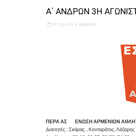
B ΕΦΗΒΩΝ F4 : Χάλκινο το Π
Α΄ ΑΝΔΡΩΝ 3Η ΑΓΩΝΙΣ
Στην National League 2 ο Μα
21.10.24
Α΄ ΑΝΔΡΩΝ
Live streaming ΜΠΑΡΑΖ ΑΝΟ
Β΄ ΕΦΗΒΩΝ F4 : Εντυπωσιακός
FINAL 4 B EΦΗΒΩΝ : ΗΜΙΤΕΛΙ
Γ ΑΝΔΡΩΝ play off: Ανέβηκε 
Ολοκληρώνεται η μετακόμισ
ΤΕΛΙΚΟΣ U21 : Λύγισε στον τ
ΚΟΡΑΣΙΔΕΣ : Ο Κρόνος Αγίου 
ΠΕΡΑ ΑΣ
ΕΝΩΣΗ ΑΡΜΕΝΙΩΝ ΑΘΛ
Διαιτητές : Σκάρας , Κονταράτος, Λάζαρης
TEΛΙΚΟΣ ΚΥΠΕΛΛΟΥ: Κυπελλού