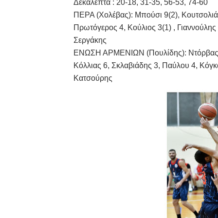
Δεκάλεπτα : 20-18, 31-35, 56-53, 74-60
ΧΡΟΝΙΑ ΠΟΛΛΑ ΣΤΟ ΕΛΛΗΝΙΚΟ
ΠΕΡΑ (Χολέβας): Μπούσι 9(2), Κουτσολιάκ
Πρωτόγερος 4, Κούλιος 3(1) , Γιαννούλης
Ο δρόμος για τον 29ο τελικ
Σεργάκης
ΕΝΩΣΗ ΑΡΜΕΝΙΩΝ (Πουλίδης): Ντόρβας 6,
U21: Τεράστια πρόκριση για 
Κόλλιας 6, Σκλαβιάδης 3, Παύλου 4, Κόγκα
Κατσούρης
Γ΄ανδρών play offs : "Σκληρό
Play off B εφήβων Β φάση Στ