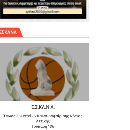
γίου Δημητρίου την Κυριακή 14.6.26
ΕΣΚΑΝΑ
αγώνα)
 τον Προφήτη Ηλία 78-74 στα Καμίνια
Ε.Σ.ΚΑ.Ν.Α.
Ένωση Σωματείων Καλαθοσφαίρισης Νότιας
Αττικής
Γρυπάρη 136