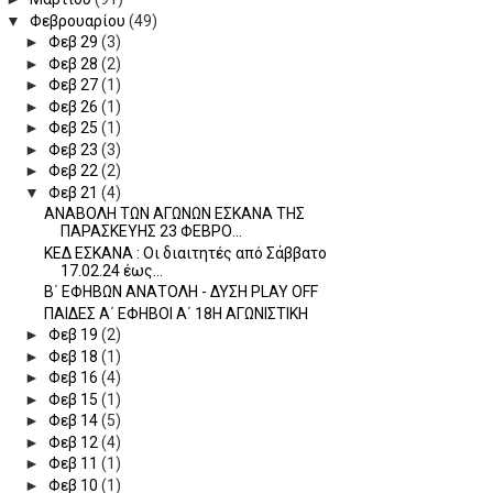
▼
Φεβρουαρίου
(49)
►
Φεβ 29
(3)
►
Φεβ 28
(2)
►
Φεβ 27
(1)
►
Φεβ 26
(1)
►
Φεβ 25
(1)
►
Φεβ 23
(3)
►
Φεβ 22
(2)
▼
Φεβ 21
(4)
ΑΝΑΒΟΛΗ ΤΩΝ ΑΓΩΝΩΝ ΕΣΚΑΝΑ ΤΗΣ
ΠΑΡΑΣΚΕΥΗΣ 23 ΦΕΒΡΟ...
KEΔ ΕΣΚΑΝΑ : Οι διαιτητές από Σάββατο
17.02.24 έως...
Β΄ ΕΦΗΒΩΝ ΑΝΑΤΟΛΗ - ΔΥΣΗ PLAY OFF
ΠΑΙΔΕΣ Α΄ ΕΦΗΒΟΙ Α΄ 18Η ΑΓΩΝΙΣΤΙΚΗ
►
Φεβ 19
(2)
►
Φεβ 18
(1)
►
Φεβ 16
(4)
►
Φεβ 15
(1)
►
Φεβ 14
(5)
►
Φεβ 12
(4)
►
Φεβ 11
(1)
►
Φεβ 10
(1)