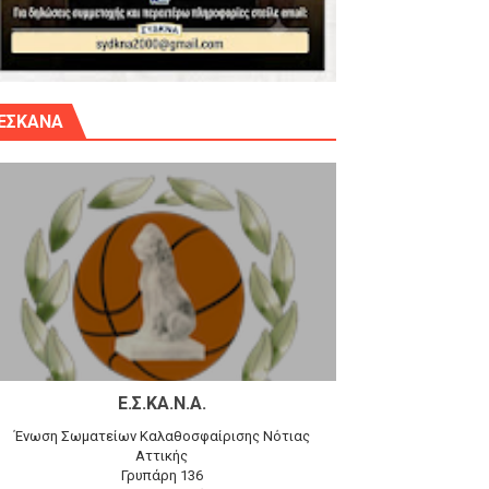
γίου Δημητρίου την Κυριακή 14.6.26
ΕΣΚΑΝΑ
αγώνα)
 τον Προφήτη Ηλία 78-74 στα Καμίνια
Ε.Σ.ΚΑ.Ν.Α.
Ένωση Σωματείων Καλαθοσφαίρισης Νότιας
Αττικής
Γρυπάρη 136