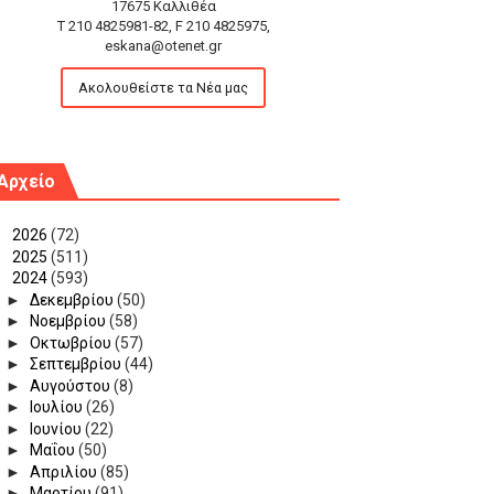
17675 Καλλιθέα
T 210 4825981-82, F 210 4825975,
eskana@otenet.gr
Ακολουθείστε τα Νέα μας
Αρχείο
►
2026
(72)
►
2025
(511)
▼
2024
(593)
►
Δεκεμβρίου
(50)
►
Νοεμβρίου
(58)
►
Οκτωβρίου
(57)
►
Σεπτεμβρίου
(44)
►
Αυγούστου
(8)
►
Ιουλίου
(26)
►
Ιουνίου
(22)
►
Μαΐου
(50)
►
Απριλίου
(85)
►
Μαρτίου
(91)