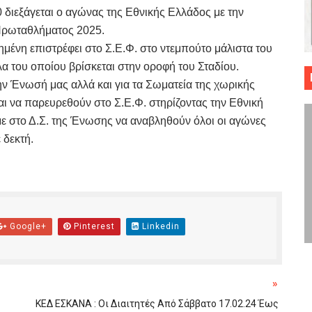
διεξάγεται ο αγώνας της Εθνικής Ελλάδος με την
 ΜΠΑΣΚΕΤ : 39Η ΕΠΕΤΕΙΟΣ ΑΠΟ ΤΟ ΕΠΟΣ ΤΟΥ 1987
Πρωταθλήματος 2025.
μένη επιστρέφει στο Σ.Ε.Φ. στο ντεμπούτο μάλιστα του
ό κυπέλλου ανδρών ΕΣΚΑΝΑ Μανδραϊκός Προοδευτική στο νέο κλ. Α
 του οποίου βρίσκεται στην οροφή του Σταδίου.
τον Πανελευσινιακό στον τελικό αύριο με Αρετσού (το video του 
την Ένωσή μας αλλά και για τα Σωματεία της χωρικής
αι να παρευρεθούν στο Σ.Ε.Φ. στηρίζοντας την Εθνική
" καρύδι η Φιλία Περάματος έφερε την σειρά στα ίσια (1-1) νίκησε
 στο Δ.Σ. της Ένωσης να αναβληθούν όλοι οι αγώνες
 δεκτή.
ο f4 ΑΕ Ρέντη, Πέρα , Ερμής Αργυρ. και Δραπετσώνα
Google+
Pinterest
Linkedin
»
KEΔ ΕΣΚΑΝΑ : Οι Διαιτητές Από Σάββατο 17.02.24 Έως