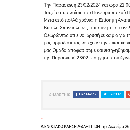
Την Παρασκευή 23/02/2024 και ώρα 21:00 
ΧΡΟΝΙΑ ΠΟΛΛΑ ΣΤΟ ΕΛΛΗΝΙΚΟ
Τσεχία στα πλαίσια του Πανευρωπαϊκού 
Μετά από πολλά χρόνια, η Επίσημη Αγαπη
Ο δρόμος για τον 29ο τελικ
Βασίλη Σπανούλη ως προπονητή, η φανέλα
U21: Τεράστια πρόκριση για 
Θεωρώντας ότι είναι χρυσή ευκαιρία για 
μας αρμοδιότητας να έχουν την ευκαιρία κ
Γ΄ανδρών play offs : "Σκληρό
μας Ομάδα αποφασίσαμε και εισηγηθήκαμε
την Παρασκευή 23/02, εισήγηση που έγινε
Play off B εφήβων Β φάση Στ
Facebook
Twitter
SHARE THIS:
«
ΔΙΕΝΩΣΙΑΚΟ ΚΛΗΣΗ ΑΘΛΗΤΡΙΩΝ Την Δευτέρα 26