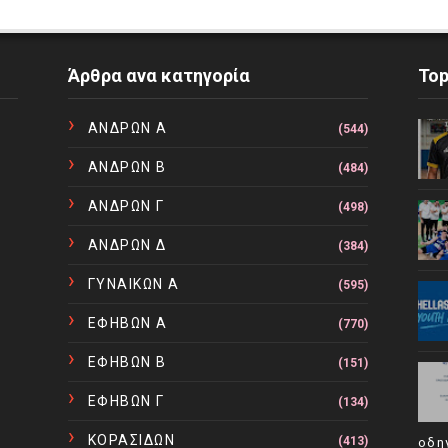
Άρθρα ανα κατηγορία
To
ΑΝΔΡΩΝ Α
(544)
ΑΝΔΡΩΝ Β
(484)
ΑΝΔΡΩΝ Γ
(498)
ΑΝΔΡΩΝ Δ
(384)
ΓΥΝΑΙΚΩΝ Α
(595)
ΕΦΗΒΩΝ Α
(770)
ΕΦΗΒΩΝ Β
(151)
ΕΦΗΒΩΝ Γ
(134)
ΚΟΡΑΣΙΔΩΝ
(413)
οδη