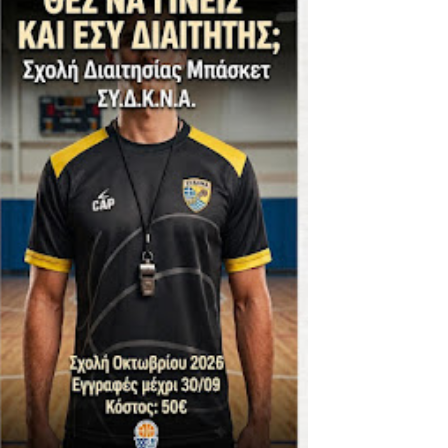
ΪΚΟΣ -ΕΘΝΙΚΟΣ ΛΑΓΥΝΩΝ
φήβων - Στον τελικό με Ερμή Αργ. νίκησε 72-54 το Πέρα
. -ΠΕΡΑ (21.30)
ς)
 τιτλου στην Ένωση
ο -20 77-69 την φοβερή Προοδευτική