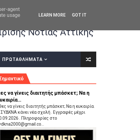
user-agent
rate usage
LEARN MORE
GOT IT
ρισης Νότιας Αττικής
ΠΡΩΤΑΘΛΗΜΑΤΑ
κές οδηγίες επί του ΚΑΝΟΝΙΣΜΟΥ ΕΓΓΡΑΦΩΝ-ΜΕΤΑΓΡΑΦΩΝ ΤΗΣ ΕΟΚ
Σημαντικό
ες να γίνεις διαιτητής μπάσκετ; Να η
υκαιρία...
ες να γίνεις διαιτητής μπάσκετ; Να η ευκαιρία.
 ΣΥΔΚΝΑ κάνει νέα σχολή . Εγγραφές μέχρι
0.09.2026 . Πληροφορίες στο
 Παίδων (VIDEO)
ydkna2000@gmail.co...
Ρέντη