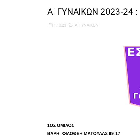
B ΕΦΗΒΩΝ F4 : Χάλκινο το Π
Α΄ ΓΥΝΑΙΚΩΝ 2023-24 
Στην National League 2 ο Μα
1.10.23
Α΄ ΓΥΝΑΙΚΩΝ
Live streaming ΜΠΑΡΑΖ ΑΝΟ
Β΄ ΕΦΗΒΩΝ F4 : Εντυπωσιακός
FINAL 4 B EΦΗΒΩΝ : ΗΜΙΤΕΛΙ
Γ ΑΝΔΡΩΝ play off: Ανέβηκε 
Ολοκληρώνεται η μετακόμισ
ΤΕΛΙΚΟΣ U21 : Λύγισε στον τ
ΚΟΡΑΣΙΔΕΣ : Ο Κρόνος Αγίου 
1ΟΣ ΟΜΙΛΟΣ
ΒΑΡΗ -ΦΙΛΟΘΕΗ ΜΑΓΟΥΛΑΣ 69-17
TEΛΙΚΟΣ ΚΥΠΕΛΛΟΥ: Κυπελλού