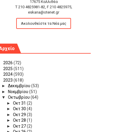
17675 Καλλιθέα
T 210 4825981-82, F 210 4825975,
eskana@otenet.gr
Ακολουθείστε τα Νέα μας
Αρχείο
►
2026
(72)
►
2025
(511)
►
2024
(593)
▼
2023
(618)
►
Δεκεμβρίου
(53)
►
Νοεμβρίου
(51)
▼
Οκτωβρίου
(64)
►
Οκτ 31
(2)
►
Οκτ 30
(4)
►
Οκτ 29
(3)
►
Οκτ 28
(1)
►
Οκτ 27
(2)
►
Οκτ 26
(2)