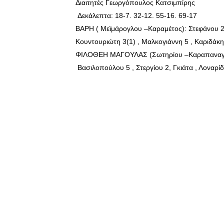
Διαιτητές Γεωργόπουλος Κατσιμπίρης
ΧΡΟΝΙΑ ΠΟΛΛΑ ΣΤΟ ΕΛΛΗΝΙΚΟ
Δεκάλεπτα: 18-7. 32-12. 55-16. 69-17
ΒΑΡΗ ( Μεϊμάρογλου –Καραμέτος): Στεφάνου 2
Ο δρόμος για τον 29ο τελικ
Κουντουριώτη 3(1) , Μαλκογιάννη 5 , Καριδάκ
ΦΙΛΟΘΕΗ ΜΑΓΟΥΛΑΣ (Σωτηρίου –Καραπαναγ
U21: Τεράστια πρόκριση για 
Βασιλοπούλου 5 , Στεργίου 2, Γκιάτα , Λοναρί
Γ΄ανδρών play offs : "Σκληρό
Play off B εφήβων Β φάση Στ