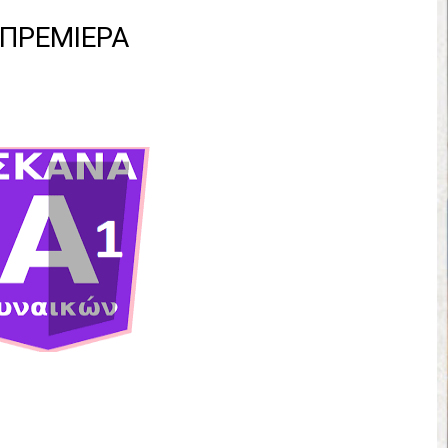
έρα 71-56 την Δραπετσώνα στον μικρό τελικό
: ΠΡΕΜΙΕΡΑ
νδραϊκός 83-72 τον Εθνικό Λαγυνών
ΔΟΥ ΣΤΗΝ NL 2 : ΑΥΡΙΟ ΚΥΡΙΑΚΗ 21.06.26 ΣΤΟ ΕΑΚ ΒΟΛΟΥ ΜΑΝΔΡΑ
 ο Ρέντης στον τελικό 104-77 την Δραπετσώνα επανήλθε στην Α΄ ε
ΚΟΙ ΣΗΜΕΡΑ ΑΕ ΡΕΝΤΗ ΔΡΑΠΕΤΣΩΝΑ ΔΑΣ (19.30) & ΕΡΜΗΣ ΑΡΓΥΡΟΥΠ
ο Προφήτης Ηλίας 77-73 μέσα στο Πέραμα την Φιλία
η των γραφείων της ΕΣΚΑΝΑ στον Δήμο Νίκαιας/Ρέντη
ελικό με Αρετσού ο Πανελευσινιακός 55-67 (video της αναμέτρηση
Δημητρίου τιμήθηκε από το ΔΣ της ΕΣΚΑΝΑ για την κατάκτηση του
χος ο Μανδραϊκός σε ματς θρίλερ με απίστευτη ανατροπή από τ