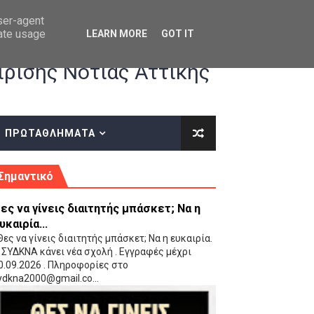
user-agent
rate usage
LEARN MORE
GOT IT
ρισης Νότιας Αττικής
ΠΡΩΤΑΘΛΗΜΑΤΑ
κές οδηγίες επί του ΚΑΝΟΝΙΣΜΟΥ ΕΓΓΡΑΦΩΝ-ΜΕΤΑΓΡΑΦΩΝ ΤΗΣ ΕΟΚ
Σημαντικό
ες να γίνεις διαιτητής μπάσκετ; Να η
υκαιρία...
ες να γίνεις διαιτητής μπάσκετ; Να η ευκαιρία.
 ΣΥΔΚΝΑ κάνει νέα σχολή . Εγγραφές μέχρι
0.09.2026 . Πληροφορίες στο
 Παίδων (VIDEO)
ydkna2000@gmail.co...
Ρέντη