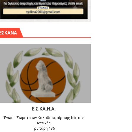
γίου Δημητρίου την Κυριακή 14.6.26
ΕΣΚΑΝΑ
αγώνα)
 τον Προφήτη Ηλία 78-74 στα Καμίνια
Ε.Σ.ΚΑ.Ν.Α.
Ένωση Σωματείων Καλαθοσφαίρισης Νότιας
Αττικής
Γρυπάρη 136