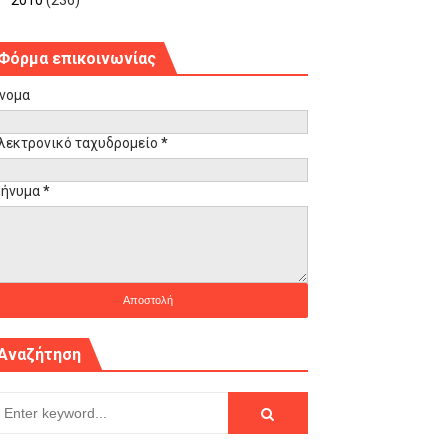
►
2010
(236)
Φόρμα επικοινωνίας
νομα
λεκτρονικό ταχυδρομείο
*
ήνυμα
*
Αναζήτηση