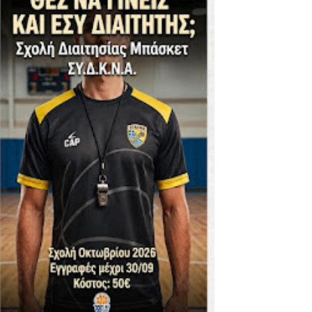
ΪΚΟΣ -ΕΘΝΙΚΟΣ ΛΑΓΥΝΩΝ
φήβων - Στον τελικό με Ερμή Αργ. νίκησε 72-54 το Πέρα
. -ΠΕΡΑ (21.30)
ς)
 τιτλου στην Ένωση
ο -20 77-69 την φοβερή Προοδευτική