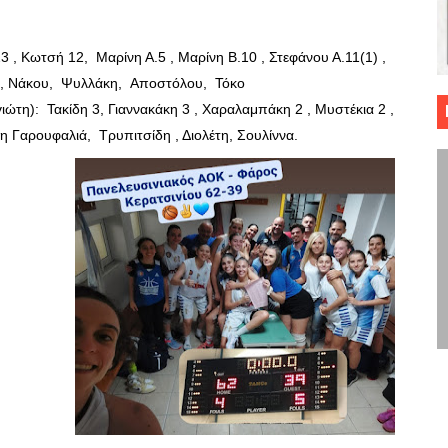
 ΜΠΑΣΚΕΤ : 39Η ΕΠΕΤΕΙΟΣ ΑΠΟ ΤΟ ΕΠΟΣ ΤΟΥ 1987
3 , Κωτσή 12,
Μαρίνη Α.5 , Μαρίνη Β.10 , Στεφάνου Α.11(1) ,
ό κυπέλλου ανδρών ΕΣΚΑΝΑ Μανδραϊκός Προοδευτική στο νέο κλ. Α
η, Νάκου,
Ψυλλάκη,
Αποστόλου,
Τόκο
ιώτη):
Τακίδη 3, Γιαννακάκη 3 , Χαραλαμπάκη 2 , Μυστέκια 2 ,
τον Πανελευσινιακό στον τελικό αύριο με Αρετσού (το video του 
δη Γαρουφαλιά,
Τρυπιτσίδη , Διολέτη, Σουλίννα.
" καρύδι η Φιλία Περάματος έφερε την σειρά στα ίσια (1-1) νίκησε
ο f4 ΑΕ Ρέντη, Πέρα , Ερμής Αργυρ. και Δραπετσώνα