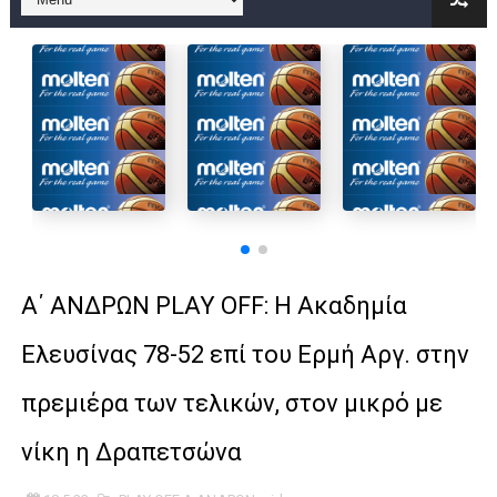
B ΕΦΗΒΩΝ F4 : Χάλκινο το Πέρα 71-56 την Δραπετσώνα στον μ
Στην National League 2 ο Μανδραϊκός 83-72 τον Εθνικό Λαγυν
Live streaming ΜΠΑΡΑΖ ΑΝΟΔΟΥ ΣΤΗΝ NL 2 : ΑΥΡΙΟ ΚΥΡΙΑΚΗ
Β΄ ΕΦΗΒΩΝ F4 : Εντυπωσιακός ο Ρέντης στον τελικό 104-77 τ
FINAL 4 B EΦΗΒΩΝ : ΗΜΙΤΕΛΙΚΟΙ ΣΗΜΕΡΑ ΑΕ ΡΕΝΤΗ ΔΡΑΠΕΤΣΩΝ
Γ ΑΝΔΡΩΝ play off: Ανέβηκε ο Προφήτης Ηλίας 77-73 μέσα στ
Α΄ ΑΝΔΡΩΝ PLAY OFF: Η Ακαδημία
Ολοκληρώνεται η μετακόμιση των γραφείων της ΕΣΚΑΝΑ στο
Ελευσίνας 78-52 επί του Ερμή Αργ. στην
ΤΕΛΙΚΟΣ U21 : Λύγισε στον τελικό με Αρετσού ο Πανελευσινια
πρεμιέρα των τελικών, στον μικρό με
ΚΟΡΑΣΙΔΕΣ : Ο Κρόνος Αγίου Δημητρίου τιμήθηκε από το ΔΣ τ
νίκη η Δραπετσώνα
TEΛΙΚΟΣ ΚΥΠΕΛΛΟΥ: Κυπελλούχος ο Μανδραϊκός σε ματς θρίλ