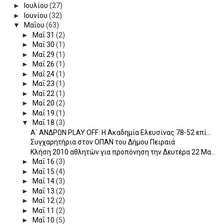
►
Ιουλίου
(27)
►
Ιουνίου
(32)
▼
Μαΐου
(63)
►
Μαΐ 31
(2)
►
Μαΐ 30
(1)
►
Μαΐ 29
(1)
►
Μαΐ 26
(1)
►
Μαΐ 24
(1)
►
Μαΐ 23
(1)
►
Μαΐ 22
(1)
►
Μαΐ 20
(2)
►
Μαΐ 19
(1)
▼
Μαΐ 18
(3)
Α΄ ΑΝΔΡΩΝ PLAY OFF: Η Ακαδημία Ελευσίνας 78-52 επί...
Συγχαρητήρια στον ΟΠΑΝ του Δήμου Πειραιά
Κλήση 2010 αθλητών για προπόνηση την Δευτέρα 22 Μα...
►
Μαΐ 16
(3)
►
Μαΐ 15
(4)
►
Μαΐ 14
(3)
►
Μαΐ 13
(2)
►
Μαΐ 12
(2)
►
Μαΐ 11
(2)
►
Μαΐ 10
(5)