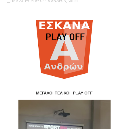
18.5.23
PLAY OFF Α ΑΝΔΡΩΝ
,
video
ΧΡΟΝΙΑ ΠΟΛΛΑ ΣΤΟ ΕΛΛΗΝΙΚΟ ΜΠΑΣΚΕΤ : 39Η ΕΠΕΤΕΙΟΣ ΑΠΟ 
Ο δρόμος για τον 29ο τελικό κυπέλλου ανδρών ΕΣΚΑΝΑ Μανδρα
U21: Τεράστια πρόκριση για τον Πανελευσινιακό στον τελικό 
Γ΄ανδρών play offs : "Σκληρό" καρύδι η Φιλία Περάματος έφερε
Play off B εφήβων Β φάση Στο f4 ΑΕ Ρέντη, Πέρα , Ερμής Αργυ
ΜΕΓΑΛΟΙ ΤΕΛΙΚΟΙ PLAY OFF