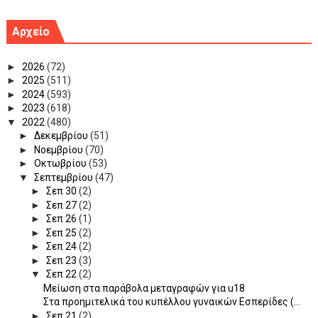
Αρχείο
►
2026
(72)
►
2025
(511)
►
2024
(593)
►
2023
(618)
▼
2022
(480)
►
Δεκεμβρίου
(51)
►
Νοεμβρίου
(70)
►
Οκτωβρίου
(53)
▼
Σεπτεμβρίου
(47)
►
Σεπ 30
(2)
►
Σεπ 27
(2)
►
Σεπ 26
(1)
►
Σεπ 25
(2)
►
Σεπ 24
(2)
►
Σεπ 23
(3)
▼
Σεπ 22
(2)
Μείωση στα παράβολα μεταγραφών για u18
Στα προημιτελικά του κυπέλλου γυναικών Εσπερίδες (...
►
Σεπ 21
(2)