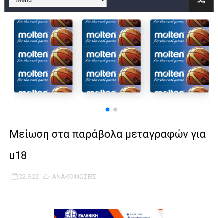
B ΕΦΗΒΩΝ F4 : Χάλκινο το Πέρα 71-56 την Δραπετσώνα στον μ
Στην National League 2 ο Μανδραϊκός 83-72 τον Εθνικό Λαγυν
Live streaming ΜΠΑΡΑΖ ΑΝΟΔΟΥ ΣΤΗΝ NL 2 : ΑΥΡΙΟ ΚΥΡΙΑΚΗ
Β΄ ΕΦΗΒΩΝ F4 : Εντυπωσιακός ο Ρέντης στον τελικό 104-77 τ
FINAL 4 B EΦΗΒΩΝ : ΗΜΙΤΕΛΙΚΟΙ ΣΗΜΕΡΑ ΑΕ ΡΕΝΤΗ ΔΡΑΠΕΤΣΩΝ
Γ ΑΝΔΡΩΝ play off: Ανέβηκε ο Προφήτης Ηλίας 77-73 μέσα στ
Μείωση στα παράβολα μεταγραφών για
Ολοκληρώνεται η μετακόμιση των γραφείων της ΕΣΚΑΝΑ στο
u18
ΤΕΛΙΚΟΣ U21 : Λύγισε στον τελικό με Αρετσού ο Πανελευσινια
22.9.22
ΑΝΑΚΟΙΝΩΣΕΙΣ
ΚΟΡΑΣΙΔΕΣ : Ο Κρόνος Αγίου Δημητρίου τιμήθηκε από το ΔΣ τ
TEΛΙΚΟΣ ΚΥΠΕΛΛΟΥ: Κυπελλούχος ο Μανδραϊκός σε ματς θρίλ