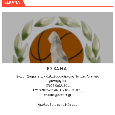
ΕΣΚΑΝΑ
Ε.Σ.ΚΑ.Ν.Α.
Ένωση Σωματείων Καλαθοσφαίρισης Νότιας Αττικής
Γρυπάρη 136
17675 Καλλιθέα
T 210 4825981-82, F 210 4825975,
eskana@otenet.gr
Ακολουθείστε τα Νέα μας