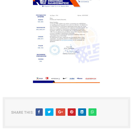
ΧΡΟΝΙΑ ΠΟΛΛΑ ΣΤΟ ΕΛΛΗΝΙΚΟ ΜΠΑΣΚΕΤ : 39Η ΕΠΕΤΕΙΟΣ ΑΠΟ 
Ο δρόμος για τον 29ο τελικό κυπέλλου ανδρών ΕΣΚΑΝΑ Μανδρα
U21: Τεράστια πρόκριση για τον Πανελευσινιακό στον τελικό 
Γ΄ανδρών play offs : "Σκληρό" καρύδι η Φιλία Περάματος έφερε
Play off B εφήβων Β φάση Στο f4 ΑΕ Ρέντη, Πέρα , Ερμής Αργυ
SHARE THIS: