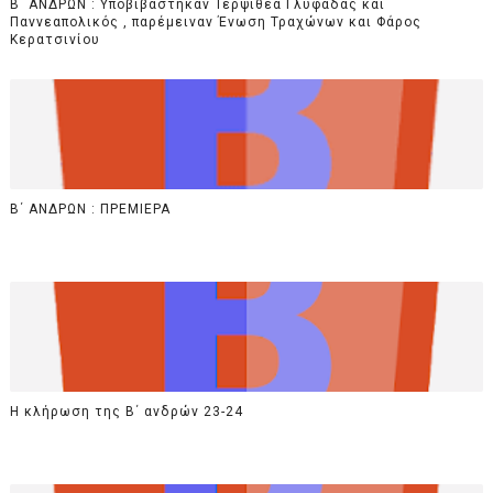
B΄ ΑΝΔΡΩΝ : Υποβιβάστηκαν Τερψιθέα Γλυφάδας και
Παννεαπολικός , παρέμειναν Ένωση Τραχώνων και Φάρος
Κερατσινίου
Β΄ ΑΝΔΡΩΝ : ΠΡΕΜΙΕΡΑ
Η κλήρωση της Β΄ ανδρών 23-24