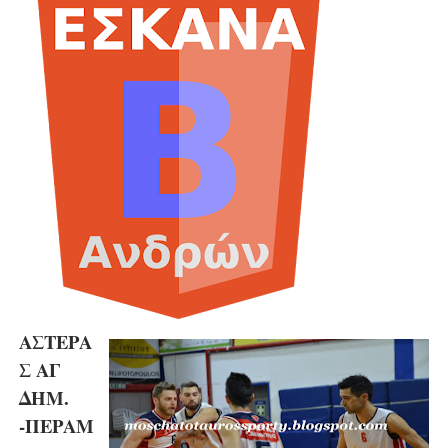
ΧΡΟΝΙΑ ΠΟΛΛΑ ΣΤΟ ΕΛΛΗΝΙΚΟ ΜΠΑΣΚΕΤ : 39Η ΕΠΕΤΕΙΟΣ ΑΠΟ 
Ο δρόμος για τον 29ο τελικό κυπέλλου ανδρών ΕΣΚΑΝΑ Μανδρα
U21: Τεράστια πρόκριση για τον Πανελευσινιακό στον τελικό 
Γ΄ανδρών play offs : "Σκληρό" καρύδι η Φιλία Περάματος έφερε
Play off B εφήβων Β φάση Στο f4 ΑΕ Ρέντη, Πέρα , Ερμής Αργυ
ΑΣΤΕΡΑ
Σ ΑΓ
ΔΗΜ.
-ΠΕΡΑΜ