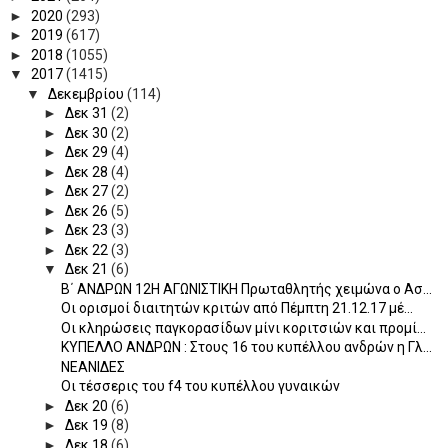
►
2020
(293)
►
2019
(617)
►
2018
(1055)
▼
2017
(1415)
▼
Δεκεμβρίου
(114)
►
Δεκ 31
(2)
►
Δεκ 30
(2)
►
Δεκ 29
(4)
►
Δεκ 28
(4)
►
Δεκ 27
(2)
►
Δεκ 26
(5)
►
Δεκ 23
(3)
►
Δεκ 22
(3)
▼
Δεκ 21
(6)
Β΄ ΑΝΔΡΩΝ 12Η ΑΓΩΝΙΣΤΙΚΗ Πρωταθλητής χειμώνα ο Ασ...
Οι ορισμοί διαιτητών κριτών από Πέμπτη 21.12.17 μέ...
Οι κληρώσεις παγκορασίδων μίνι κοριτσιών και προμί...
KYΠΕΛΛΟ ΑΝΔΡΩΝ : Στους 16 του κυπέλλου ανδρών η Γλ...
ΝΕΑΝΙΔΕΣ
Οι τέσσερις του f4 του κυπέλλου γυναικών
►
Δεκ 20
(6)
►
Δεκ 19
(8)
►
Δεκ 18
(6)