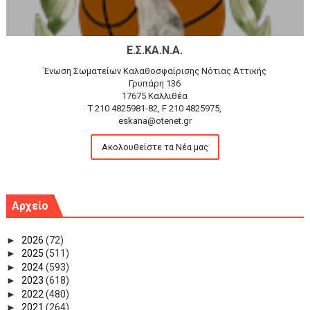
Ε.Σ.ΚΑ.Ν.Α.
Ένωση Σωματείων Καλαθοσφαίρισης Νότιας Αττικής
Γρυπάρη 136
17675 Καλλιθέα
T 210 4825981-82, F 210 4825975,
eskana@otenet.gr
Ακολουθείστε τα Νέα μας
Αρχείο
►
2026
(72)
►
2025
(511)
►
2024
(593)
►
2023
(618)
►
2022
(480)
►
2021
(264)