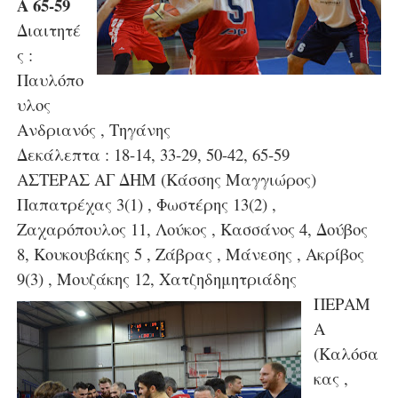
Α 65-59
Διαιτητέ
ς :
Παυλόπο
υλος
Ανδριανός , Τηγάνης
Δεκάλεπτα : 18-14, 33-29, 50-42, 65-59
ΑΣΤΕΡΑΣ ΑΓ ΔΗΜ (Κάσσης Μαγγιώρος)
Παπατρέχας 3(1) , Φωστέρης 13(2) ,
Ζαχαρόπουλος 11, Λούκος , Κασσάνος 4, Δούβος
8, Κουκουβάκης 5 , Ζάβρας , Μάνεσης , Ακρίβος
9(3) , Μουζάκης 12, Χατζηδημητριάδης
ΠΕΡΑΜ
Α
(Καλόσα
κας ,