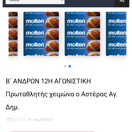
B ΕΦΗΒΩΝ F4 : Χάλκινο το Πέρα 71-56 την Δραπετσώνα στον μ
Στην National League 2 ο Μανδραϊκός 83-72 τον Εθνικό Λαγυν
Live streaming ΜΠΑΡΑΖ ΑΝΟΔΟΥ ΣΤΗΝ NL 2 : ΑΥΡΙΟ ΚΥΡΙΑΚΗ
Β΄ ΕΦΗΒΩΝ F4 : Εντυπωσιακός ο Ρέντης στον τελικό 104-77 τ
FINAL 4 B EΦΗΒΩΝ : ΗΜΙΤΕΛΙΚΟΙ ΣΗΜΕΡΑ ΑΕ ΡΕΝΤΗ ΔΡΑΠΕΤΣΩΝ
Γ ΑΝΔΡΩΝ play off: Ανέβηκε ο Προφήτης Ηλίας 77-73 μέσα στ
Β΄ ΑΝΔΡΩΝ 12Η ΑΓΩΝΙΣΤΙΚΗ
Ολοκληρώνεται η μετακόμιση των γραφείων της ΕΣΚΑΝΑ στο
Πρωταθλητής χειμώνα ο Αστέρας Αγ.
ΤΕΛΙΚΟΣ U21 : Λύγισε στον τελικό με Αρετσού ο Πανελευσινια
Δημ.
ΚΟΡΑΣΙΔΕΣ : Ο Κρόνος Αγίου Δημητρίου τιμήθηκε από το ΔΣ τ
21.12.17
ΑΝΔΡΩΝ Β
TEΛΙΚΟΣ ΚΥΠΕΛΛΟΥ: Κυπελλούχος ο Μανδραϊκός σε ματς θρίλ