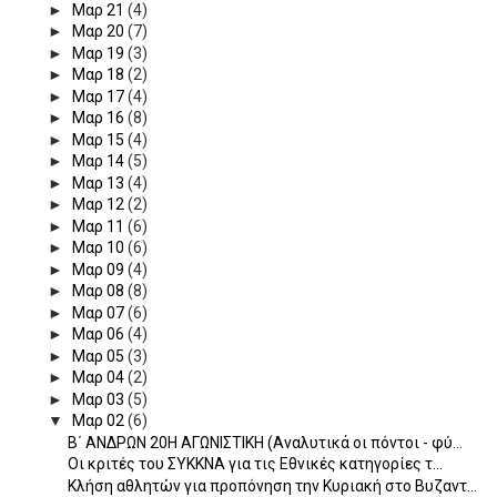
►
Μαρ 21
(4)
►
Μαρ 20
(7)
►
Μαρ 19
(3)
►
Μαρ 18
(2)
►
Μαρ 17
(4)
►
Μαρ 16
(8)
►
Μαρ 15
(4)
►
Μαρ 14
(5)
►
Μαρ 13
(4)
►
Μαρ 12
(2)
►
Μαρ 11
(6)
►
Μαρ 10
(6)
►
Μαρ 09
(4)
►
Μαρ 08
(8)
►
Μαρ 07
(6)
►
Μαρ 06
(4)
►
Μαρ 05
(3)
►
Μαρ 04
(2)
►
Μαρ 03
(5)
▼
Μαρ 02
(6)
Β΄ ΑΝΔΡΩΝ 20Η ΑΓΩΝΙΣΤΙΚΗ (Αναλυτικά οι πόντοι - φύ...
Οι κριτές του ΣΥΚΚΝΑ για τις Εθνικές κατηγορίες τ...
Κλήση αθλητών για προπόνηση την Κυριακή στο Βυζαντ...