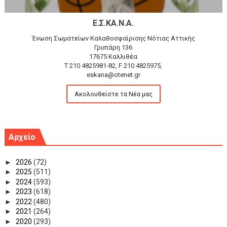
Ε.Σ.ΚΑ.Ν.Α.
Ένωση Σωματείων Καλαθοσφαίρισης Νότιας Αττικής
Γρυπάρη 136
17675 Καλλιθέα
T 210 4825981-82, F 210 4825975,
eskana@otenet.gr
Ακολουθείστε τα Νέα μας
Αρχείο
►
2026
(72)
►
2025
(511)
►
2024
(593)
►
2023
(618)
►
2022
(480)
►
2021
(264)
►
2020
(293)