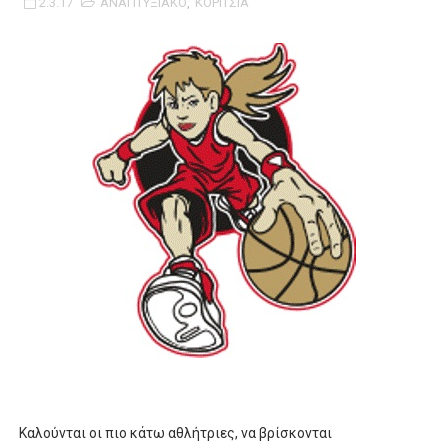
2.3.17
ΑΝΑΠΤΥΞΙΑΚΟ
,
ΚΟΡΙΤΣΙΑ
ΧΡΟΝΙΑ ΠΟΛΛΑ ΣΤΟ ΕΛΛΗΝΙΚΟ ΜΠΑΣΚΕΤ : 39Η ΕΠΕΤΕΙΟΣ ΑΠΟ 
Ο δρόμος για τον 29ο τελικό κυπέλλου ανδρών ΕΣΚΑΝΑ Μανδρα
U21: Τεράστια πρόκριση για τον Πανελευσινιακό στον τελικό 
Γ΄ανδρών play offs : "Σκληρό" καρύδι η Φιλία Περάματος έφερε
Play off B εφήβων Β φάση Στο f4 ΑΕ Ρέντη, Πέρα , Ερμής Αργυ
Καλούνται οι πιο κάτω αθλήτριες, να βρίσκονται