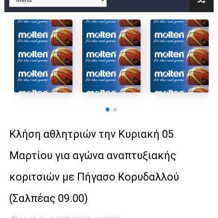
B ΕΦΗΒΩΝ F4 : Χάλκινο το Πέρα 71-56 την Δραπετσώνα στον μ
Στην National League 2 ο Μανδραϊκός 83-72 τον Εθνικό Λαγυν
Live streaming ΜΠΑΡΑΖ ΑΝΟΔΟΥ ΣΤΗΝ NL 2 : ΑΥΡΙΟ ΚΥΡΙΑΚΗ
Β΄ ΕΦΗΒΩΝ F4 : Εντυπωσιακός ο Ρέντης στον τελικό 104-77 τ
FINAL 4 B EΦΗΒΩΝ : ΗΜΙΤΕΛΙΚΟΙ ΣΗΜΕΡΑ ΑΕ ΡΕΝΤΗ ΔΡΑΠΕΤΣΩΝ
Γ ΑΝΔΡΩΝ play off: Ανέβηκε ο Προφήτης Ηλίας 77-73 μέσα στ
Κλήση αθλητριών την Κυριακή 05
Ολοκληρώνεται η μετακόμιση των γραφείων της ΕΣΚΑΝΑ στο
Μαρτίου για αγώνα αναπτυξιακής
ΤΕΛΙΚΟΣ U21 : Λύγισε στον τελικό με Αρετσού ο Πανελευσινια
κοριτσιών με Πήγασο Κορυδαλλού
ΚΟΡΑΣΙΔΕΣ : Ο Κρόνος Αγίου Δημητρίου τιμήθηκε από το ΔΣ τ
(Σαλπέας 09.00)
TEΛΙΚΟΣ ΚΥΠΕΛΛΟΥ: Κυπελλούχος ο Μανδραϊκός σε ματς θρίλ