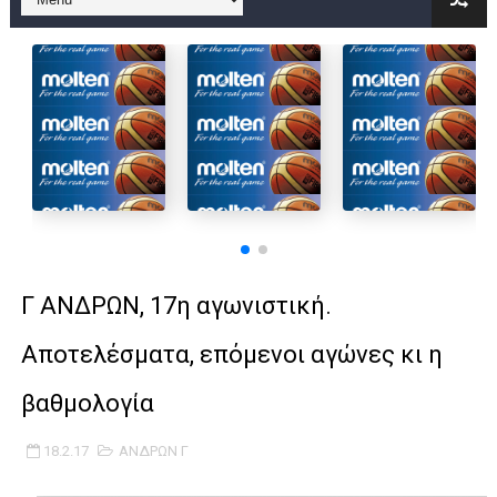
B ΕΦΗΒΩΝ F4 : Χάλκινο το Πέρα 71-56 την Δραπετσώνα στον μ
Στην National League 2 ο Μανδραϊκός 83-72 τον Εθνικό Λαγυν
Live streaming ΜΠΑΡΑΖ ΑΝΟΔΟΥ ΣΤΗΝ NL 2 : ΑΥΡΙΟ ΚΥΡΙΑΚΗ
Β΄ ΕΦΗΒΩΝ F4 : Εντυπωσιακός ο Ρέντης στον τελικό 104-77 τ
FINAL 4 B EΦΗΒΩΝ : ΗΜΙΤΕΛΙΚΟΙ ΣΗΜΕΡΑ ΑΕ ΡΕΝΤΗ ΔΡΑΠΕΤΣΩΝ
Γ ΑΝΔΡΩΝ play off: Ανέβηκε ο Προφήτης Ηλίας 77-73 μέσα στ
Γ ΑΝΔΡΩΝ, 17η αγωνιστική.
Ολοκληρώνεται η μετακόμιση των γραφείων της ΕΣΚΑΝΑ στο
Αποτελέσματα, επόμενοι αγώνες κι η
ΤΕΛΙΚΟΣ U21 : Λύγισε στον τελικό με Αρετσού ο Πανελευσινια
βαθμολογία
ΚΟΡΑΣΙΔΕΣ : Ο Κρόνος Αγίου Δημητρίου τιμήθηκε από το ΔΣ τ
18.2.17
ΑΝΔΡΩΝ Γ
TEΛΙΚΟΣ ΚΥΠΕΛΛΟΥ: Κυπελλούχος ο Μανδραϊκός σε ματς θρίλ