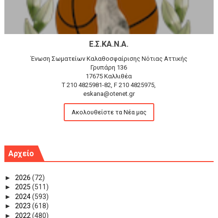
Ε.Σ.ΚΑ.Ν.Α.
Ένωση Σωματείων Καλαθοσφαίρισης Νότιας Αττικής
Γρυπάρη 136
17675 Καλλιθέα
T 210 4825981-82, F 210 4825975,
eskana@otenet.gr
Ακολουθείστε τα Νέα μας
Αρχείο
►
2026
(72)
►
2025
(511)
►
2024
(593)
►
2023
(618)
►
2022
(480)