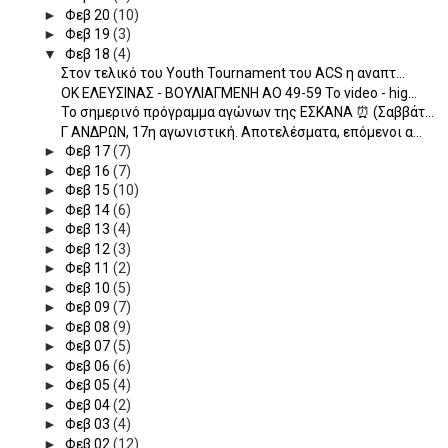
►
Φεβ 20
(10)
►
Φεβ 19
(3)
▼
Φεβ 18
(4)
Στον τελικό του Youth Tournament του ACS η αναπτ...
ΟΚ ΕΛΕΥΣΙΝΑΣ - ΒΟΥΛΙΑΓΜΕΝΗ ΑΟ 49-59 Το video - hig...
Το σημερινό πρόγραμμα αγώνων της ΕΣΚΑΝΑ ⏰ (Σαββάτ...
Γ ΑΝΔΡΩΝ, 17η αγωνιστική. Αποτελέσματα, επόμενοι α...
►
Φεβ 17
(7)
►
Φεβ 16
(7)
►
Φεβ 15
(10)
►
Φεβ 14
(6)
►
Φεβ 13
(4)
►
Φεβ 12
(3)
►
Φεβ 11
(2)
►
Φεβ 10
(5)
►
Φεβ 09
(7)
►
Φεβ 08
(9)
►
Φεβ 07
(5)
►
Φεβ 06
(6)
►
Φεβ 05
(4)
►
Φεβ 04
(2)
►
Φεβ 03
(4)
►
Φεβ 02
(12)