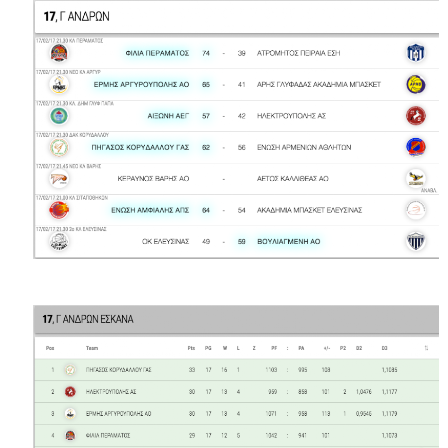
ΧΡΟΝΙΑ ΠΟΛΛΑ ΣΤΟ ΕΛΛΗΝΙΚΟ ΜΠΑΣΚΕΤ : 39Η ΕΠΕΤΕΙΟΣ ΑΠΟ 
Ο δρόμος για τον 29ο τελικό κυπέλλου ανδρών ΕΣΚΑΝΑ Μανδρα
U21: Τεράστια πρόκριση για τον Πανελευσινιακό στον τελικό 
Γ΄ανδρών play offs : "Σκληρό" καρύδι η Φιλία Περάματος έφερε
Play off B εφήβων Β φάση Στο f4 ΑΕ Ρέντη, Πέρα , Ερμής Αργυ