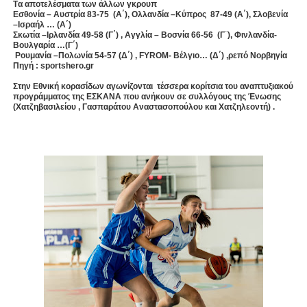
Tα αποτελέσματα των άλλων γκρουπ
Εσθονία – Αυστρία 83-75 (Α΄), Ολλανδία –Κύπρος 87-49 (Α΄), Σλοβενία
–Ισραήλ … (Α΄)
Σκωτία –Ιρλανδία 49-58 (Γ΄) , Αγγλία – Βοσνία 66-56 (Γ¨), Φινλανδία-
Βουλγαρία …(Γ΄)
Ρουμανία –Πολωνία 54-57 (Δ΄) ,
FYROM
- Βέλγιο… (Δ΄) ,ρεπό
N
ορβηγία
Πηγή : sportshero.gr
Στην Εθνική κορασίδων αγωνίζονται τέσσερα κορίτσια του αναπτυξιακού
προγράμματος της ΕΣΚΑΝΑ που ανήκουν σε συλλόγους της Ένωσης
(Χατζηβασιλείου , Γασπαράτου Αναστασοπούλου και Χατζηλεοντή) .