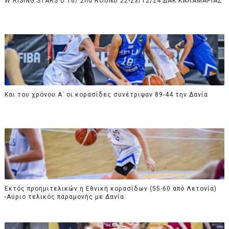
W RISING STARS U 16/ 2nd ROUND 22-23/12/24 ΔΑΚ ΚΑΛΑΜΑΡΙΑΣ
Και του χρόνου Α΄ οι κορασίδες συνέτριψαν 89-44 την Δανία
Εκτός προημιτελικών η Εθνική κορασίδων (55-60 από Λετονία)
-Αύριο τελικός παραμονής με Δανία