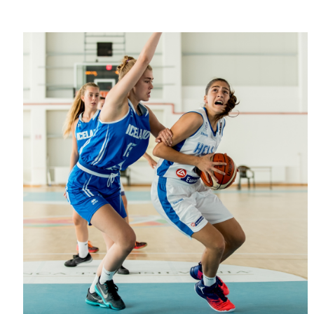
ΧΡΟΝΙΑ ΠΟΛΛΑ ΣΤΟ ΕΛΛΗΝΙΚΟ ΜΠΑΣΚΕΤ : 39Η ΕΠΕΤΕΙΟΣ ΑΠΟ 
Ο δρόμος για τον 29ο τελικό κυπέλλου ανδρών ΕΣΚΑΝΑ Μανδρα
U21: Τεράστια πρόκριση για τον Πανελευσινιακό στον τελικό 
Γ΄ανδρών play offs : "Σκληρό" καρύδι η Φιλία Περάματος έφερε
Play off B εφήβων Β φάση Στο f4 ΑΕ Ρέντη, Πέρα , Ερμής Αργυ