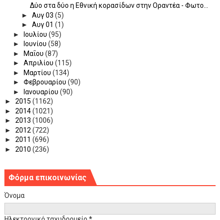
Δύο στα δύο η Εθνική κορασίδων στην Οραντέα - Φωτο...
►
Αυγ 03
(5)
►
Αυγ 01
(1)
►
Ιουλίου
(95)
►
Ιουνίου
(58)
►
Μαΐου
(87)
►
Απριλίου
(115)
►
Μαρτίου
(134)
►
Φεβρουαρίου
(90)
►
Ιανουαρίου
(90)
►
2015
(1162)
►
2014
(1021)
►
2013
(1006)
►
2012
(722)
►
2011
(696)
►
2010
(236)
Φόρμα επικοινωνίας
Όνομα
Ηλεκτρονικό ταχυδρομείο
*