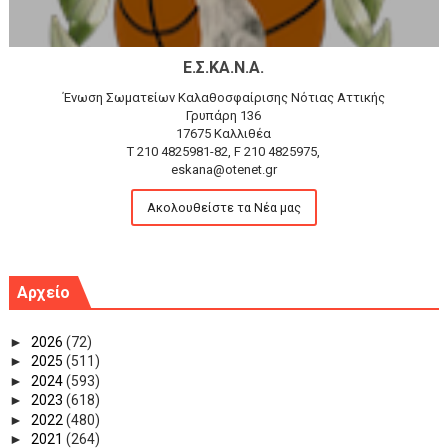
Ε.Σ.ΚΑ.Ν.Α.
Ένωση Σωματείων Καλαθοσφαίρισης Νότιας Αττικής
Γρυπάρη 136
17675 Καλλιθέα
T 210 4825981-82, F 210 4825975,
eskana@otenet.gr
Ακολουθείστε τα Νέα μας
Αρχείο
►
2026
(72)
►
2025
(511)
►
2024
(593)
►
2023
(618)
►
2022
(480)
►
2021
(264)