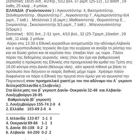
Στατιστική: 16/35 διπ., 4/24τρ., 5/12 βολ. 37 ριμπ. (25-12) , 12 ασίστ , 19
λαθη, 25 κλεψ. , 4 μπλοκ.
ΙΣΛΑΝΔΙΑ (Γκούντιονσον ) :
Αγκουστόνττιρ
4, Βικτορσντόττιρ,
Στεϊνθορσντόττιρ , Θορισντόττιρ Γ. , Αεγκισντοττίρ 7 , Αλμπερτσντόττιρ 6(4
ριμπ., 7 λαθ.) , Μπλόνταλ 2 (6 ριμπ.) ,Μαθίασντοττίρ , Θορισντόττιρ Ε. ,
Σνοραντότιρ , Σκουλανντοττίρ 3(3 ριμπ., 7 λαθ.) , Μπενονυσσντόττιρ
5(5ριμπ.)
Στατιστική : 9/31 διπ., 2 /11 τριπ., 4/10 βολ., 32 (25-7)ριμπ.,10ασίστ , 29
λαθ., 11 κλεψ. 2 μπλοκ.
Αύριο στις 13.30 η Εθνική κορασίδων αντιμετωπίζει την αδύναμη Αλβανία
και ο ομοσπονδιακός τεχνικός θα έχει την ευχέρεια να ανοίξει το ρόστερ του
και να δώσει χρόνο και σε κορίτσια που έπαιξαν λίγο ως τώρα . Πλέον
πέραν της δεδομένης αυριανής νίκης (που δεν έχει και βαθμολογική
σημασία) η πρόκριση της Εθνικής στα προημιτελικά θα κριθεί την Τρίτη στις
18.00 κόντρα στην Δανία (θέλουμε νίκη) , κάτι αρκετά πιθανό με βάση το
πρόσωπο που δείχνουν οι νεαρές διεθνείς μέχρι τώρα . Χρήσιμο πλέον
διαφαίνεται να πάρει η Εθνική την πρωτιά στον όμιλο για να αγωνιστεί την
Παρασκευή
στον προημιτελικό χιαστί με τον πιο αδύναμο του Α΄ γκρουπ
δεύτερο(Ολλανδία η Σλοβενία;)
.
Στα άλλα ματς του β΄ γκρουπ Δανία- Ουκρανία 32-48 και Αλβανία-
Λουξεμβούργο 26-95
Βαθμολογία (Β΄ γκρουπ)
1. Λουξεμβούργο 155-74 2-0 4
2. Ελλάδα 103-69 2-0 4
-------------------------------------------
3. Ισλανδία 133-87 1-1 3
4. Ουκρανία 89-86 1-1 3
5. Δανία 80-108 0-2 2
6. Αλβανία 64-200 0-2 2