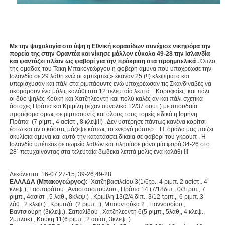
Με την ψυχολογία στα ύψη η Εθνική κορασίδων συνέχισε νικηφόρα την
πορεία της στην Οραντέα και νίκησε μάλλον εύκολα 49-28 την Ισλανδία
και φαντάζει πλέον ως φαβορί για την πρόκριση στα προημιτελικά .
Όπλο
της ομάδας του Τάκη Μπακογεώργου η φοβερή άμυνα που υποχρέωσε την
Ισλανδία σε 29 λάθη ενώ οι «μπέμπες» έκαναν 25 (!!) κλεψίματα και
υπερίσχυσαν και πάλι στα ριμπάουντς ενώ υποχρέωσαν τις Σκανδιναβές να
σκοράρουν ένα μόλις καλάθι στα 12 τελευταία λεπτά . Κορυφαίες και πάλι
οι δύο ψηλές Κούκη και Χατζηλεοντή και πολύ καλές αν και πάλι σχετικά
άστοχες Πράπα και Κριμίλη (είχαν συνολικά 12/37 σουτ ) με σπουδαία
προσφορά όμως σε ριμπάουντς και όλους τους τομείς ειδικά η Ισμήνη
Πράπα (7 ριμπ., 4 ασίστ , 8 κλεψ!!) . Δεν υστέρησε πάντως κανένα κορίτσι
έστω και αν ο κόουτς μάζεψε κάπως το ενεργό ρόστερ. Η ομάδα μας παίζει
σκυλίσια άμυνα και αυτό την κατατάσσει δίκαια σε φαβορί του γκρουπ . Η
Ισλανδία υπέπεσε σε σωρεία λαθών και πλησίασε μόνο μία φορά 34-26 στο
28΄ πετυχαίνοντας στα τελευταία δώδεκα λεπτά μόλις ένα καλάθι !!!
Δεκάλεπτα: 16-07,27-15, 39-26,49-28
ΕΛΛΑΔΑ (Μπακογεώργος):
Χατζηβασιλείου 3(1/6τρ., 4 ριμπ. 2 ασίστ,. 4
κλεψ.), Γασπαράτου , Αναστασοπούλου , Πράπα 14 (7/18διπ., 0/3τριπ., 7
ριμπ., 4ασίστ , 5 λαθ., 8κλεψ.) , Κριμίλη 13(2/4 διπ., 3/12 τριπ., 6 ριμπ.,3
λάθ., 2 κλεψ.) , Κριμιτζά (2 ριμπ. ), Μπουντούκα 2 , Γιαννουσίου ,
Βαντσιούρη (3κλεψ.), Σαπαλίδου , Χατζηλεοντή 6(5 ριμπ., 5λαθ., 4 κλεψ.,
2μπλοκ) , Κούκη 11(6 ριμπ., 2 ασίστ, 3κλεψ. )