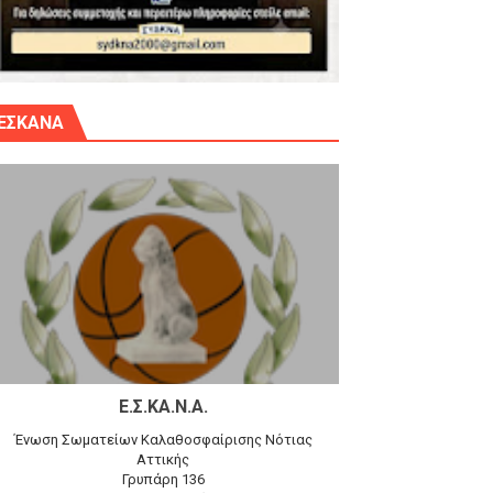
γίου Δημητρίου την Κυριακή 14.6.26
ΕΣΚΑΝΑ
αγώνα)
 τον Προφήτη Ηλία 78-74 στα Καμίνια
Ε.Σ.ΚΑ.Ν.Α.
Ένωση Σωματείων Καλαθοσφαίρισης Νότιας
Αττικής
Γρυπάρη 136