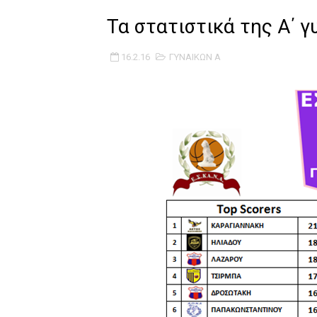
B ΕΦΗΒΩΝ F4 : Χάλκινο το Π
Τα στατιστικά της Α΄ 
Στην National League 2 ο Μα
16.2.16
ΓΥΝΑΙΚΩΝ Α
Live streaming ΜΠΑΡΑΖ ΑΝΟ
Β΄ ΕΦΗΒΩΝ F4 : Εντυπωσιακός
FINAL 4 B EΦΗΒΩΝ : ΗΜΙΤΕΛΙ
Γ ΑΝΔΡΩΝ play off: Ανέβηκε 
Ολοκληρώνεται η μετακόμισ
ΤΕΛΙΚΟΣ U21 : Λύγισε στον τ
ΚΟΡΑΣΙΔΕΣ : Ο Κρόνος Αγίου 
TEΛΙΚΟΣ ΚΥΠΕΛΛΟΥ: Κυπελλού