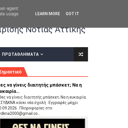
user-agent
rate usage
LEARN MORE
GOT IT
ρισης Νότιας Αττικής
ΠΡΩΤΑΘΛΗΜΑΤΑ
κές οδηγίες επί του ΚΑΝΟΝΙΣΜΟΥ ΕΓΓΡΑΦΩΝ-ΜΕΤΑΓΡΑΦΩΝ ΤΗΣ ΕΟΚ
Σημαντικό
ες να γίνεις διαιτητής μπάσκετ; Να η
υκαιρία...
ες να γίνεις διαιτητής μπάσκετ; Να η ευκαιρία.
 ΣΥΔΚΝΑ κάνει νέα σχολή . Εγγραφές μέχρι
0.09.2026 . Πληροφορίες στο
 Παίδων (VIDEO)
ydkna2000@gmail.co...
Ρέντη