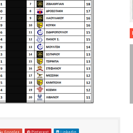
 ΜΠΑΣΚΕΤ : 39Η ΕΠΕΤΕΙΟΣ ΑΠΟ ΤΟ ΕΠΟΣ ΤΟΥ 1987
ό κυπέλλου ανδρών ΕΣΚΑΝΑ Μανδραϊκός Προοδευτική στο νέο κλ. Α
τον Πανελευσινιακό στον τελικό αύριο με Αρετσού (το video του 
" καρύδι η Φιλία Περάματος έφερε την σειρά στα ίσια (1-1) νίκησε
ο f4 ΑΕ Ρέντη, Πέρα , Ερμής Αργυρ. και Δραπετσώνα
Google+
Pinterest
Linkedin