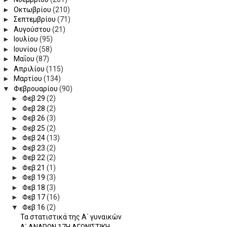
►
Οκτωβρίου
(210)
►
Σεπτεμβρίου
(71)
►
Αυγούστου
(21)
►
Ιουλίου
(95)
►
Ιουνίου
(58)
►
Μαΐου
(87)
►
Απριλίου
(115)
►
Μαρτίου
(134)
▼
Φεβρουαρίου
(90)
►
Φεβ 29
(2)
►
Φεβ 28
(2)
►
Φεβ 26
(3)
►
Φεβ 25
(2)
►
Φεβ 24
(13)
►
Φεβ 23
(2)
►
Φεβ 22
(2)
►
Φεβ 21
(1)
►
Φεβ 19
(3)
►
Φεβ 18
(3)
►
Φεβ 17
(16)
▼
Φεβ 16
(2)
Τα στατιστικά της Α΄ γυναικών
Δ΄ ΑΝΔΡΩΝ 17Η ΑΓΩΝΙΣΤΙΚΗ