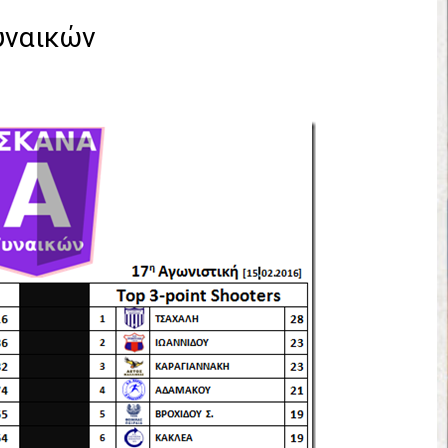
έρα 71-56 την Δραπετσώνα στον μικρό τελικό
γυναικών
νδραϊκός 83-72 τον Εθνικό Λαγυνών
ΔΟΥ ΣΤΗΝ NL 2 : ΑΥΡΙΟ ΚΥΡΙΑΚΗ 21.06.26 ΣΤΟ ΕΑΚ ΒΟΛΟΥ ΜΑΝΔΡΑ
 ο Ρέντης στον τελικό 104-77 την Δραπετσώνα επανήλθε στην Α΄ ε
ΚΟΙ ΣΗΜΕΡΑ ΑΕ ΡΕΝΤΗ ΔΡΑΠΕΤΣΩΝΑ ΔΑΣ (19.30) & ΕΡΜΗΣ ΑΡΓΥΡΟΥΠ
ο Προφήτης Ηλίας 77-73 μέσα στο Πέραμα την Φιλία
η των γραφείων της ΕΣΚΑΝΑ στον Δήμο Νίκαιας/Ρέντη
ελικό με Αρετσού ο Πανελευσινιακός 55-67 (video της αναμέτρηση
Δημητρίου τιμήθηκε από το ΔΣ της ΕΣΚΑΝΑ για την κατάκτηση του
χος ο Μανδραϊκός σε ματς θρίλερ με απίστευτη ανατροπή από τ