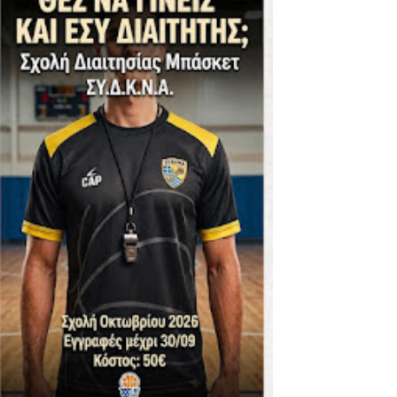
ΪΚΟΣ -ΕΘΝΙΚΟΣ ΛΑΓΥΝΩΝ
φήβων - Στον τελικό με Ερμή Αργ. νίκησε 72-54 το Πέρα
. -ΠΕΡΑ (21.30)
ς)
 τιτλου στην Ένωση
ο -20 77-69 την φοβερή Προοδευτική