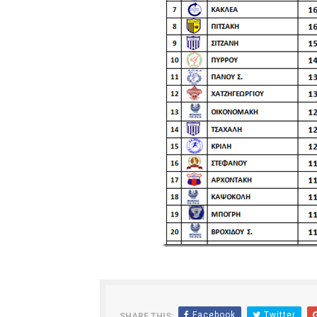
ΧΡΟΝΙΑ ΠΟΛΛΑ ΣΤΟ ΕΛΛΗΝΙΚΟ
Ο δρόμος για τον 29ο τελικ
U21: Τεράστια πρόκριση για 
Γ΄ανδρών play offs : "Σκληρό
Play off B εφήβων Β φάση Στ
Facebook
Twitter
SHARE THIS: