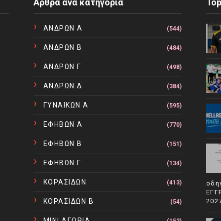
Άρθρα ανα κατηγορία
To
ΑΝΔΡΩΝ Α
(544)
ΑΝΔΡΩΝ Β
(484)
ΑΝΔΡΩΝ Γ
(498)
ΑΝΔΡΩΝ Δ
(384)
ΓΥΝΑΙΚΩΝ Α
(595)
ΕΦΗΒΩΝ Α
(770)
ΕΦΗΒΩΝ Β
(151)
ΕΦΗΒΩΝ Γ
(134)
ΚΟΡΑΣΙΔΩΝ
(413)
οδη
ΕΓΓ
ΚΟΡΑΣΙΔΩΝ Β
202
(54)
ΜΙΝΙ ΑΓΟΡΙΑ
(152)