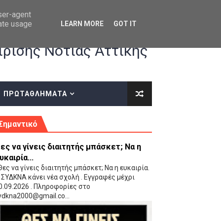
user-agent
rate usage
LEARN MORE
GOT IT
ρισης Νότιας Αττικής
ΠΡΩΤΑΘΛΗΜΑΤΑ
κές οδηγίες επί του ΚΑΝΟΝΙΣΜΟΥ ΕΓΓΡΑΦΩΝ-ΜΕΤΑΓΡΑΦΩΝ ΤΗΣ ΕΟΚ
Σημαντικό
ες να γίνεις διαιτητής μπάσκετ; Να η
υκαιρία...
ες να γίνεις διαιτητής μπάσκετ; Να η ευκαιρία.
 ΣΥΔΚΝΑ κάνει νέα σχολή . Εγγραφές μέχρι
0.09.2026 . Πληροφορίες στο
 Παίδων (VIDEO)
ydkna2000@gmail.co...
Ρέντη