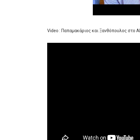
ΧΡΟΝΙΑ ΠΟΛΛΑ ΣΤΟ ΕΛΛΗΝΙΚΟ
Ο δρόμος για τον 29ο τελικ
Video : Παπαμακάριος και Ξανθόπουλος στο A
U21: Τεράστια πρόκριση για 
Γ΄ανδρών play offs : "Σκληρό
Play off B εφήβων Β φάση Στ