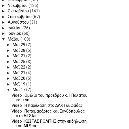
►
Νοεμβρίου
(135)
►
Οκτωβρίου
(141)
►
Σεπτεμβρίου
(67)
►
Αυγούστου
(31)
►
Ιουλίου
(26)
►
Ιουνίου
(60)
▼
Μαΐου
(108)
►
Μαΐ 29
(2)
►
Μαΐ 28
(5)
►
Μαΐ 27
(2)
►
Μαΐ 25
(3)
►
Μαΐ 22
(2)
►
Μαΐ 21
(4)
►
Μαΐ 20
(5)
►
Μαΐ 19
(1)
▼
Μαΐ 17
(7)
Video : Ομιλία του προέδρου κ. Ι. Παλάτου
και του ...
Video : Η παρέλαση στο ΔΑΚ Γλυφάδας
Video : Παπαμακάριος και Ξανθόπουλος
στο All Star ...
Video | ΚΩΣΤΑΣ ΠΟΛΙΤΗΣ στην εκδήλωση
του All Star ...