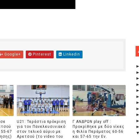
Google+
Pinterest
Linkedin
ισε
U21: Τεράστια πρόκριση
Γ ΑΝΔΡΩΝ play off :
ετσού
για τον Πανελευσινιακό
Προκρίθηκε με δύο νίκες
 55-67
στον τελικό αύριο με
η Φιλία Περάματος 60-56
ρησης)
Αρετσού (το video του
και 57-65 την Εν.