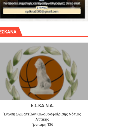
γίου Δημητρίου την Κυριακή 14.6.26
ΕΣΚΑΝΑ
αγώνα)
 τον Προφήτη Ηλία 78-74 στα Καμίνια
Ε.Σ.ΚΑ.Ν.Α.
Ένωση Σωματείων Καλαθοσφαίρισης Νότιας
Αττικής
Γρυπάρη 136