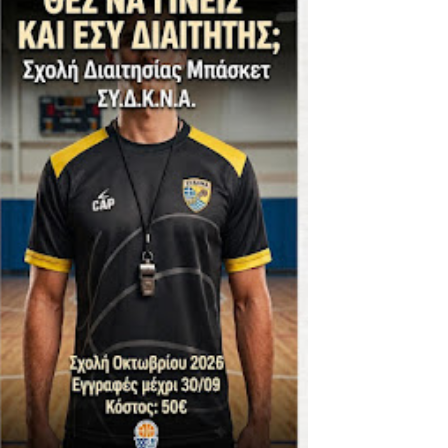
ΪΚΟΣ -ΕΘΝΙΚΟΣ ΛΑΓΥΝΩΝ
φήβων - Στον τελικό με Ερμή Αργ. νίκησε 72-54 το Πέρα
. -ΠΕΡΑ (21.30)
ς)
 τιτλου στην Ένωση
ο -20 77-69 την φοβερή Προοδευτική