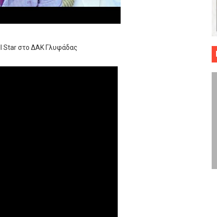
 ΜΠΑΣΚΕΤ : 39Η ΕΠΕΤΕΙΟΣ ΑΠΟ ΤΟ ΕΠΟΣ ΤΟΥ 1987
ό κυπέλλου ανδρών ΕΣΚΑΝΑ Μανδραϊκός Προοδευτική στο νέο κλ. Α
ll Star στο ΔΑΚ Γλυφάδας
τον Πανελευσινιακό στον τελικό αύριο με Αρετσού (το video του 
" καρύδι η Φιλία Περάματος έφερε την σειρά στα ίσια (1-1) νίκησε
ο f4 ΑΕ Ρέντη, Πέρα , Ερμής Αργυρ. και Δραπετσώνα