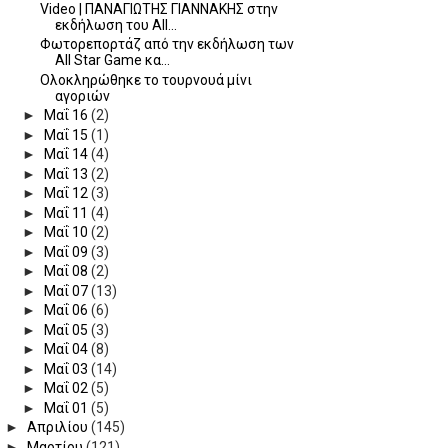
Video | ΠΑΝΑΓΙΩΤΗΣ ΓΙΑΝΝΑΚΗΣ στην
εκδήλωση του All...
Φωτορεπορτάζ από την εκδήλωση των
All Star Game κα...
Ολοκληρώθηκε το τουρνουά μίνι
αγοριών
►
Μαΐ 16
(2)
►
Μαΐ 15
(1)
►
Μαΐ 14
(4)
►
Μαΐ 13
(2)
►
Μαΐ 12
(3)
►
Μαΐ 11
(4)
►
Μαΐ 10
(2)
►
Μαΐ 09
(3)
►
Μαΐ 08
(2)
►
Μαΐ 07
(13)
►
Μαΐ 06
(6)
►
Μαΐ 05
(3)
►
Μαΐ 04
(8)
►
Μαΐ 03
(14)
►
Μαΐ 02
(5)
►
Μαΐ 01
(5)
►
Απριλίου
(145)
►
Μαρτίου
(121)