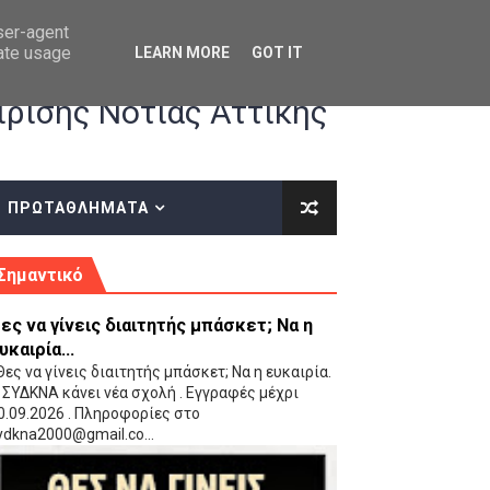
user-agent
rate usage
LEARN MORE
GOT IT
ρισης Νότιας Αττικής
ΠΡΩΤΑΘΛΗΜΑΤΑ
κές οδηγίες επί του ΚΑΝΟΝΙΣΜΟΥ ΕΓΓΡΑΦΩΝ-ΜΕΤΑΓΡΑΦΩΝ ΤΗΣ ΕΟΚ
Σημαντικό
ες να γίνεις διαιτητής μπάσκετ; Να η
υκαιρία...
ες να γίνεις διαιτητής μπάσκετ; Να η ευκαιρία.
 ΣΥΔΚΝΑ κάνει νέα σχολή . Εγγραφές μέχρι
0.09.2026 . Πληροφορίες στο
 Παίδων (VIDEO)
ydkna2000@gmail.co...
Ρέντη