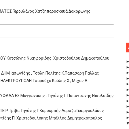
ΜΑΤΟΣ Γερουλάνος Χατζηπαρασκευά Δακορώνης
ΝΙΚΟΥ Κοτσώνης Νικηφορίδης Χριστοδούλου Δημακοπούλου
ΔΗΜ Ιασωνίδης , Τσόλη Πολίτης Κ.Παπασαρή Πάλλας
ΗΛΕΚΤΡΟΥΠΟΛΗ Τσαρούχα Κούλης Χ., Μίχας Α.
ΥΦΑΔΑ ΕΣ Μαγγωνάκης , Τηγάνης Ι . Παπαντώνης Νικολαίδης
ΕΙΡ Γρίβα Τηγάνης Γ Καρουμπής Λαρόζα Γεωργουλάκος
στίδης Π. Χριστοδουλάκης Μπάλλας Δημητρακόπουλος