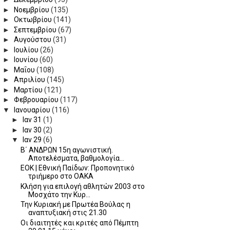
►
Νοεμβρίου
(135)
►
Οκτωβρίου
(141)
►
Σεπτεμβρίου
(67)
►
Αυγούστου
(31)
►
Ιουλίου
(26)
►
Ιουνίου
(60)
►
Μαΐου
(108)
►
Απριλίου
(145)
►
Μαρτίου
(121)
►
Φεβρουαρίου
(117)
▼
Ιανουαρίου
(116)
►
Ιαν 31
(1)
►
Ιαν 30
(2)
▼
Ιαν 29
(6)
Β΄ ΑΝΔΡΩΝ 15η αγωνιστική.
Αποτελέσματα, βαθμολογία...
ΕΟΚ | Εθνική Παίδων: Προπονητικό
τριήμερο στο ΟΑΚΑ
Κλήση για επιλογή αθλητών 2003 στο
Μοσχάτο την Κυρ...
Την Κυριακή με Πρωτέα Βούλας η
αναπτυξιακή στις 21.30
Οι διαιτητές και κριτές από Πέμπτη