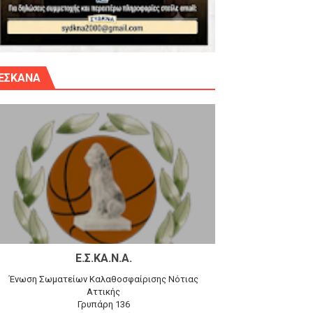
γίου Δημητρίου την Κυριακή 14.6.26
ΕΣΚΑΝΑ
αγώνα)
 τον Προφήτη Ηλία 78-74 στα Καμίνια
Ε.Σ.ΚΑ.Ν.Α.
Ένωση Σωματείων Καλαθοσφαίρισης Νότιας
Αττικής
Γρυπάρη 136