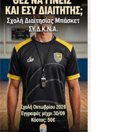
ΪΚΟΣ -ΕΘΝΙΚΟΣ ΛΑΓΥΝΩΝ
φήβων - Στον τελικό με Ερμή Αργ. νίκησε 72-54 το Πέρα
. -ΠΕΡΑ (21.30)
ς)
 τιτλου στην Ένωση
ο -20 77-69 την φοβερή Προοδευτική