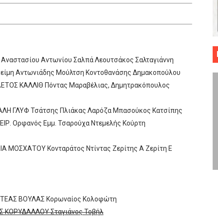
 ΜΠΑΣΚΕΤ : 39Η ΕΠΕΤΕΙΟΣ ΑΠΟ ΤΟ ΕΠΟΣ ΤΟΥ 1987
ό κυπέλλου ανδρών ΕΣΚΑΝΑ Μανδραϊκός Προοδευτική στο νέο κλ. Α
τον Πανελευσινιακό στον τελικό αύριο με Αρετσού (το video του 
 Αναστασίου Αντωνίου Σαλπά Λεουτσάκος Σαλταγιάννη
ιακείμη Αντωνιάδης Μούλτση Κοντοθανάσης Δημακοπούλου
" καρύδι η Φιλία Περάματος έφερε την σειρά στα ίσια (1-1) νίκησε
ΑΕΤΟΣ ΚΑΛΛΙΘ Πόντας Μαραβέλιας, Δημητρακόπουλος
ο f4 ΑΕ Ρέντη, Πέρα , Ερμής Αργυρ. και Δραπετσώνα
ΛΗ ΓΛΥΦ Τσάτσης Πλιάκας Λαρόζα Μπασούκος Κατσίπης
ΙΡ. Ορφανός Εμμ. Τσαρούχα Ντεμελής Κούρτη
Α ΜΟΣΧΑΤΟΥ Κονταράτος Ντίντας Ζερίτης Α Ζερίτη Ε
ΡΩΤΕΑΣ ΒΟΥΛΑΣ Κορωναίος Κολοφώτη
ΑΣ ΚΟΡΥΔΑΛΛΟΥ Σταγιάνος Τοβήλ