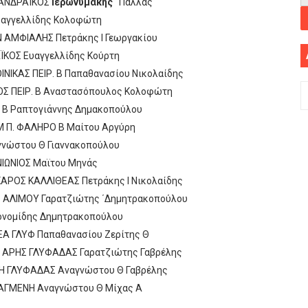
ΑΝΔΡΑΪΚΟΣ
Ιερωνυμάκης
Πάλλας
Ευαγγελλίδης Κολοφώτη
 ΑΜΦΙΑΛΗΣ Πετράκης Ι Γεωργακίου
ΪΚΟΣ Ευαγγελλίδης Κούρτη
ΟΙΝΙΚΑΣ ΠΕΙΡ. Β Παπαθανασίου Νικολαίδης
 ΠΕΙΡ. Β Αναστασόπουλος Κολοφώτη
Β Ραπτογιάννης Δημακοπούλου
Μ Π. ΦΑΛΗΡΟ Β Μαίτου Αργύρη
γνώστου Θ Γιαννακοπούλου
ΝΙΩΝΙΟΣ Μαϊτου Μηνάς
ΑΡΟΣ ΚΑΛΛΙΘΕΑΣ Πετράκης Ι Νικολαίδης
 ΑΛΙΜΟΥ Γαρατζιώτης ΄Δημητρακοπούλου
κονομίδης Δημητρακοπούλου
Α ΓΛΥΦ Παπαθανασίου Ζερίτης Θ
 ΑΡΗΣ ΓΛΥΦΑΔΑΣ Γαρατζιώτης Γαβρέλης
ΝΗ ΓΛΥΦΑΔΑΣ Αναγνώστου Θ Γαβρέλης
ΙΑΓΜΕΝΗ Αναγνώστου Θ Μίχας Α