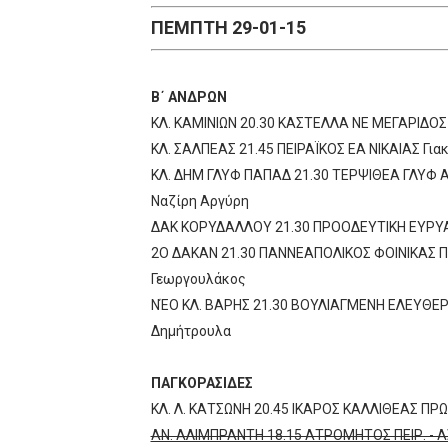
ΠΕΜΠΤΗ 29-01-15
ΧΡΟΝΙΑ ΠΟΛΛΑ ΣΤΟ ΕΛΛΗΝΙΚΟ
Ο δρόμος για τον 29ο τελικ
Β΄ ΑΝΔΡΩΝ
U21: Τεράστια πρόκριση για 
ΚΛ. ΚΑΜΙΝΙΩΝ 20.30 ΚΑΣΤΕΛΛΑ ΝΕ ΜΕΓΑΡΙΔΟΣ
ΚΛ. ΣΑΛΠΕΑΣ 21.45 ΠΕΙΡΑΪΚΟΣ ΕΑ ΝΙΚΑΙΑΣ Γ
Γ΄ανδρών play offs : "Σκληρό
ΚΛ. ΔΗΜ ΓΛΥΦ ΠΑΠΑΔ 21.30 ΤΕΡΨΙΘΕΑ ΓΛΥΦ 
Ναζίρη Αργύρη
Play off B εφήβων Β φάση Στ
ΔΑΚ ΚΟΡΥΔΑΛΛΟΥ 21.30 ΠΡΟΟΔΕΥΤΙΚΗ ΕΥΡΥΑ
2Ο ΔΑΚΑΝ 21.30 ΠΑΝΝΕΑΠΟΛΙΚΟΣ ΦΟΙΝΙΚΑΣ ΠΕ
Γεωργουλάκος
ΝΈΟ ΚΛ. ΒΑΡΗΣ 21.30 ΒΟΥΛΙΑΓΜΕΝΗ ΕΛΕΥΘΕΡΙ
Δημήτρουλα
ΠΑΓΚΟΡΑΣΙΔΕΣ
ΚΛ. Λ. ΚΑΤΣΩΝΗ 20.45 ΙΚΑΡΟΣ ΚΑΛΛΙΘΕΑΣ Π
ΑΝ. ΑΛΙΜΠΡΑΝΤΗ 18.15 ΑΤΡΟΜΗΤΟΣ ΠΕΙΡ. - 