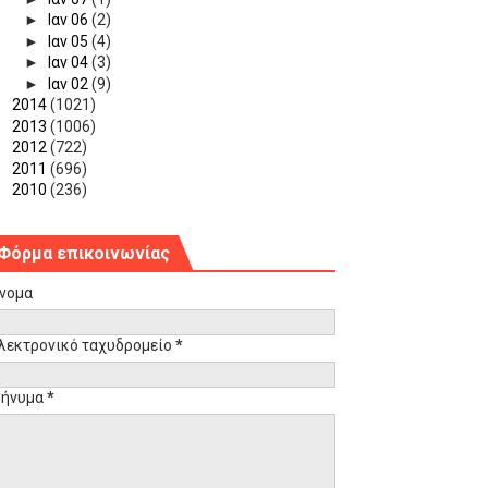
►
Ιαν 06
(2)
►
Ιαν 05
(4)
►
Ιαν 04
(3)
►
Ιαν 02
(9)
►
2014
(1021)
►
2013
(1006)
►
2012
(722)
►
2011
(696)
►
2010
(236)
Φόρμα επικοινωνίας
νομα
λεκτρονικό ταχυδρομείο
*
ήνυμα
*