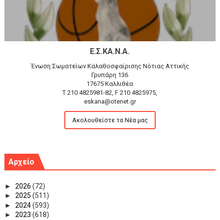
Ε.Σ.ΚΑ.Ν.Α.
Ένωση Σωματείων Καλαθοσφαίρισης Νότιας Αττικής
Γρυπάρη 136
17675 Καλλιθέα
T 210 4825981-82, F 210 4825975,
eskana@otenet.gr
Ακολουθείστε τα Νέα μας
Αρχείο
►
2026
(72)
►
2025
(511)
►
2024
(593)
►
2023
(618)