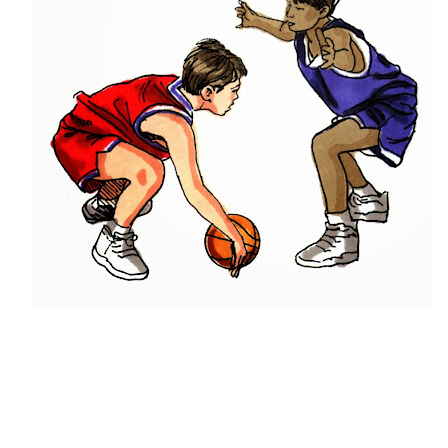
ΧΡΟΝΙΑ ΠΟΛΛΑ ΣΤΟ ΕΛΛΗΝΙΚΟ ΜΠΑΣΚΕΤ : 39Η ΕΠΕΤΕΙΟΣ ΑΠΟ 
Ο δρόμος για τον 29ο τελικό κυπέλλου ανδρών ΕΣΚΑΝΑ Μανδρα
U21: Τεράστια πρόκριση για τον Πανελευσινιακό στον τελικό 
Γ΄ανδρών play offs : "Σκληρό" καρύδι η Φιλία Περάματος έφερε
Play off B εφήβων Β φάση Στο f4 ΑΕ Ρέντη, Πέρα , Ερμής Αργυ