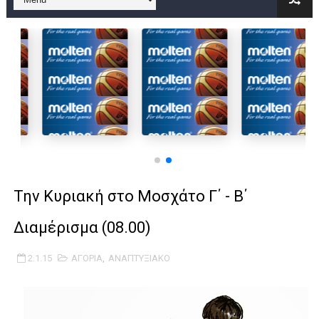
B ΕΦΗΒΩΝ F4 : Χάλκινο το Πέρα 71-56 την Δραπετσώνα στον μ
Στην National League 2 ο Μανδραϊκός 83-72 τον Εθνικό Λαγυν
Live streaming ΜΠΑΡΑΖ ΑΝΟΔΟΥ ΣΤΗΝ NL 2 : ΑΥΡΙΟ ΚΥΡΙΑΚΗ
Β΄ ΕΦΗΒΩΝ F4 : Εντυπωσιακός ο Ρέντης στον τελικό 104-77 τ
FINAL 4 B EΦΗΒΩΝ : ΗΜΙΤΕΛΙΚΟΙ ΣΗΜΕΡΑ ΑΕ ΡΕΝΤΗ ΔΡΑΠΕΤΣΩΝ
Γ ΑΝΔΡΩΝ play off: Ανέβηκε ο Προφήτης Ηλίας 77-73 μέσα στ
Την Κυριακή στο Μοσχάτο Γ΄ - Β΄
Ολοκληρώνεται η μετακόμιση των γραφείων της ΕΣΚΑΝΑ στο
Διαμέρισμα (08.00)
ΤΕΛΙΚΟΣ U21 : Λύγισε στον τελικό με Αρετσού ο Πανελευσινια
2.1.15
ΑΓΟΡΙΑ
,
ΑΝΑΠΤΥΞΙΑΚΟ
ΚΟΡΑΣΙΔΕΣ : Ο Κρόνος Αγίου Δημητρίου τιμήθηκε από το ΔΣ τ
TEΛΙΚΟΣ ΚΥΠΕΛΛΟΥ: Κυπελλούχος ο Μανδραϊκός σε ματς θρίλ