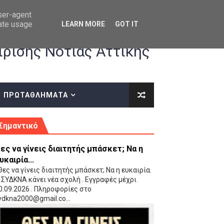
user-agent
rate usage
LEARN MORE
GOT IT
ρισης Νότιας Αττικής
ΠΡΩΤΑΘΛΗΜΑΤΑ
κές οδηγίες επί του ΚΑΝΟΝΙΣΜΟΥ ΕΓΓΡΑΦΩΝ-ΜΕΤΑΓΡΑΦΩΝ ΤΗΣ ΕΟΚ
Σημαντικό
ες να γίνεις διαιτητής μπάσκετ; Να η
υκαιρία...
ες να γίνεις διαιτητής μπάσκετ; Να η ευκαιρία.
 ΣΥΔΚΝΑ κάνει νέα σχολή . Εγγραφές μέχρι
0.09.2026 . Πληροφορίες στο
 Παίδων (VIDEO)
ydkna2000@gmail.co...
Ρέντη