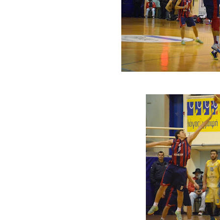
ΧΡΟΝΙΑ ΠΟΛΛΑ ΣΤΟ ΕΛΛΗΝΙΚΟ
Ο δρόμος για τον 29ο τελικ
U21: Τεράστια πρόκριση για 
Γ΄ανδρών play offs : "Σκληρό
Play off B εφήβων Β φάση Στ