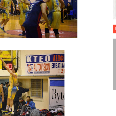
 ΜΠΑΣΚΕΤ : 39Η ΕΠΕΤΕΙΟΣ ΑΠΟ ΤΟ ΕΠΟΣ ΤΟΥ 1987
ό κυπέλλου ανδρών ΕΣΚΑΝΑ Μανδραϊκός Προοδευτική στο νέο κλ. Α
τον Πανελευσινιακό στον τελικό αύριο με Αρετσού (το video του 
" καρύδι η Φιλία Περάματος έφερε την σειρά στα ίσια (1-1) νίκησε
ο f4 ΑΕ Ρέντη, Πέρα , Ερμής Αργυρ. και Δραπετσώνα