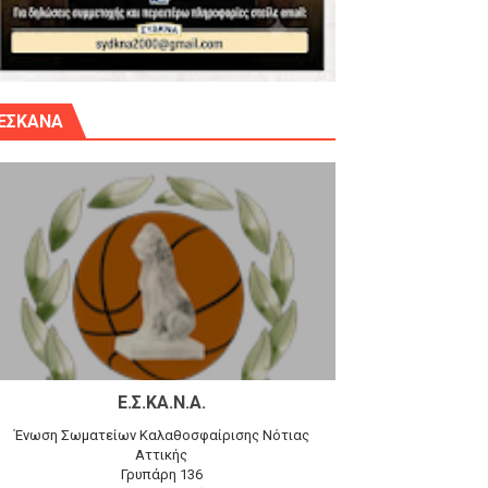
γίου Δημητρίου την Κυριακή 14.6.26
ΕΣΚΑΝΑ
αγώνα)
 τον Προφήτη Ηλία 78-74 στα Καμίνια
Ε.Σ.ΚΑ.Ν.Α.
Ένωση Σωματείων Καλαθοσφαίρισης Νότιας
Αττικής
Γρυπάρη 136