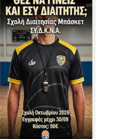
ΪΚΟΣ -ΕΘΝΙΚΟΣ ΛΑΓΥΝΩΝ
φήβων - Στον τελικό με Ερμή Αργ. νίκησε 72-54 το Πέρα
. -ΠΕΡΑ (21.30)
ς)
 τιτλου στην Ένωση
ο -20 77-69 την φοβερή Προοδευτική