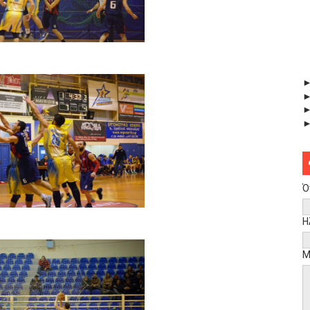
Ό
Η
Μ