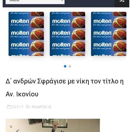
B ΕΦΗΒΩΝ F4 : Χάλκινο το Πέρα 71-56 την Δραπετσώνα στον μ
Στην National League 2 ο Μανδραϊκός 83-72 τον Εθνικό Λαγυν
Live streaming ΜΠΑΡΑΖ ΑΝΟΔΟΥ ΣΤΗΝ NL 2 : ΑΥΡΙΟ ΚΥΡΙΑΚΗ
Β΄ ΕΦΗΒΩΝ F4 : Εντυπωσιακός ο Ρέντης στον τελικό 104-77 τ
FINAL 4 B EΦΗΒΩΝ : ΗΜΙΤΕΛΙΚΟΙ ΣΗΜΕΡΑ ΑΕ ΡΕΝΤΗ ΔΡΑΠΕΤΣΩΝ
Γ ΑΝΔΡΩΝ play off: Ανέβηκε ο Προφήτης Ηλίας 77-73 μέσα στ
Δ΄ ανδρών Σφράγισε με νίκη τον τίτλο η
Ολοκληρώνεται η μετακόμιση των γραφείων της ΕΣΚΑΝΑ στο
Αν. Ικονίου
ΤΕΛΙΚΟΣ U21 : Λύγισε στον τελικό με Αρετσού ο Πανελευσινια
25.5.11
ΑΝΔΡΩΝ Δ
ΚΟΡΑΣΙΔΕΣ : Ο Κρόνος Αγίου Δημητρίου τιμήθηκε από το ΔΣ τ
TEΛΙΚΟΣ ΚΥΠΕΛΛΟΥ: Κυπελλούχος ο Μανδραϊκός σε ματς θρίλ