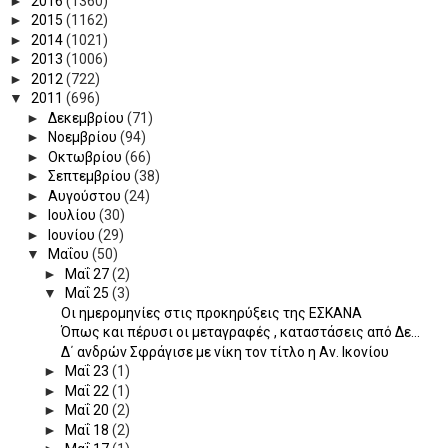
►
2016
(1360)
►
2015
(1162)
►
2014
(1021)
►
2013
(1006)
►
2012
(722)
▼
2011
(696)
►
Δεκεμβρίου
(71)
►
Νοεμβρίου
(94)
►
Οκτωβρίου
(66)
►
Σεπτεμβρίου
(38)
►
Αυγούστου
(24)
►
Ιουλίου
(30)
►
Ιουνίου
(29)
▼
Μαΐου
(50)
►
Μαΐ 27
(2)
▼
Μαΐ 25
(3)
Οι ημερομηνίες στις προκηρύξεις της ΕΣΚΑΝΑ
Όπως και πέρυσι οι μεταγραφές , καταστάσεις από Δε...
Δ΄ ανδρών Σφράγισε με νίκη τον τίτλο η Αν. Ικονίου
►
Μαΐ 23
(1)
►
Μαΐ 22
(1)
►
Μαΐ 20
(2)
►
Μαΐ 18
(2)