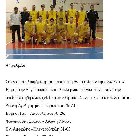
ΧΡΟΝΙΑ ΠΟΛΛΑ ΣΤΟ ΕΛΛΗΝΙΚΟ ΜΠΑΣΚΕΤ : 39Η ΕΠΕΤΕΙΟΣ ΑΠΟ 
Ο δρόμος για τον 29ο τελικό κυπέλλου ανδρών ΕΣΚΑΝΑ Μανδρα
U21: Τεράστια πρόκριση για τον Πανελευσινιακό στον τελικό 
Γ΄ανδρών play offs : "Σκληρό" καρύδι η Φιλία Περάματος έφερε
Play off B εφήβων Β φάση Στο f4 ΑΕ Ρέντη, Πέρα , Ερμής Αργυ
Δ΄ ανδρών
Σε ένα ματς διαφήμιση του μπάσκετ η Αν. Ικονίου νίκησε 84-77 τον
Ερμή στην Αργυρούπολη και ολοκλήρωσε με νίκη την σεζόν στην
οποία έχει ήδη αναδειχθεί πρωταθλήτρια . Συνοπτικά τα αποτελέσματα:
Δάφνη Αγ.Δημητρίου -Σαρωνικός 79-70 ,
Ερμής Πειρ.- Απρόβλεπτοι 70-26,
Φοίνικας Αγ. Σοφίας - Αιξωνή 71-55 ,
Έν. Αμφιάλης –Ηλεκτρούπολη 51-65