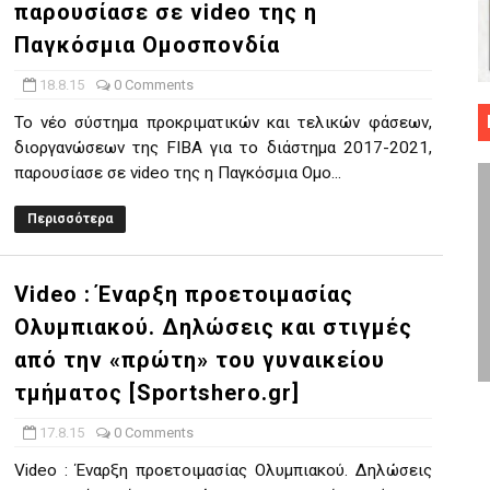
παρουσίασε σε video της η
 ΜΠΑΣΚΕΤ : 39Η ΕΠΕΤΕΙΟΣ ΑΠΟ ΤΟ ΕΠΟΣ ΤΟΥ 1987
Παγκόσμια Ομοσπονδία
ό κυπέλλου ανδρών ΕΣΚΑΝΑ Μανδραϊκός Προοδευτική στο νέο κλ. Α
18.8.15
0 Comments
Το νέο σύστημα προκριματικών και τελικών φάσεων,
τον Πανελευσινιακό στον τελικό αύριο με Αρετσού (το video του 
διοργανώσεων της FIBA για το διάστημα 2017-2021,
παρουσίασε σε video της η Παγκόσμια Ομο...
" καρύδι η Φιλία Περάματος έφερε την σειρά στα ίσια (1-1) νίκησε
Περισσότερα
ο f4 ΑΕ Ρέντη, Πέρα , Ερμής Αργυρ. και Δραπετσώνα
Video : Έναρξη προετοιμασίας
Ολυμπιακού. Δηλώσεις και στιγμές
από την «πρώτη» του γυναικείου
τμήματος [Sportshero.gr]
17.8.15
0 Comments
Video : Έναρξη προετοιμασίας Ολυμπιακού. Δηλώσεις