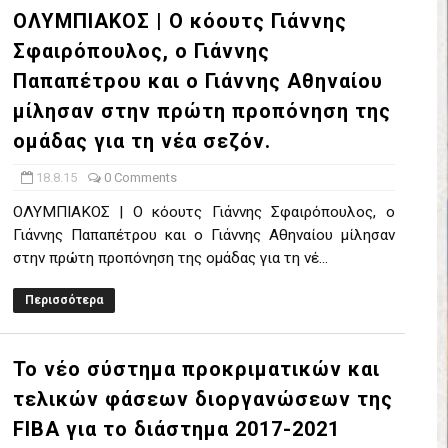
ΟΛΥΜΠΙΑΚΟΣ | Ο κόουτς Γιάννης
έρα 71-56 την Δραπετσώνα στον μικρό τελικό
Σφαιρόπουλος, ο Γιάννης
νδραϊκός 83-72 τον Εθνικό Λαγυνών
Παπαπέτρου και ο Γιάννης Αθηναίου
μίλησαν στην πρώτη προπόνηση της
ΔΟΥ ΣΤΗΝ NL 2 : ΑΥΡΙΟ ΚΥΡΙΑΚΗ 21.06.26 ΣΤΟ ΕΑΚ ΒΟΛΟΥ ΜΑΝΔΡΑ
ομάδας για τη νέα σεζόν.
 ο Ρέντης στον τελικό 104-77 την Δραπετσώνα επανήλθε στην Α΄ ε
18.8.15
0 Comments
ΚΟΙ ΣΗΜΕΡΑ ΑΕ ΡΕΝΤΗ ΔΡΑΠΕΤΣΩΝΑ ΔΑΣ (19.30) & ΕΡΜΗΣ ΑΡΓΥΡΟΥΠ
ΟΛΥΜΠΙΑΚΟΣ | Ο κόουτς Γιάννης Σφαιρόπουλος, ο
Γιάννης Παπαπέτρου και ο Γιάννης Αθηναίου μίλησαν
ο Προφήτης Ηλίας 77-73 μέσα στο Πέραμα την Φιλία
στην πρώτη προπόνηση της ομάδας για τη νέ...
η των γραφείων της ΕΣΚΑΝΑ στον Δήμο Νίκαιας/Ρέντη
Περισσότερα
ελικό με Αρετσού ο Πανελευσινιακός 55-67 (video της αναμέτρηση
Το νέο σύστημα προκριματικών και
Δημητρίου τιμήθηκε από το ΔΣ της ΕΣΚΑΝΑ για την κατάκτηση του
τελικών φάσεων διοργανώσεων της
FIBA για το διάστημα 2017-2021
χος ο Μανδραϊκός σε ματς θρίλερ με απίστευτη ανατροπή από τ