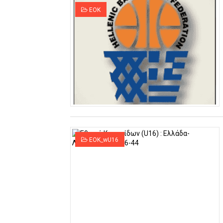
ΕΟΚ
EOK_wU16