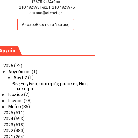
17675 Καλλιθέα
T 210 4825981-82, F 210 4825975,
eskana@otenet.gr
Ακολουθείστε τα Νέα μας
Αρχείο
▼
2026
(72)
▼
Αυγούστου
(1)
▼
Αυγ 02
(1)
Θες να γίνεις διαιτητής μπάσκετ; Να η
ευκαιρία...
►
Ιουλίου
(7)
►
Ιουνίου
(28)
►
Μαΐου
(36)
►
2025
(511)
►
2024
(593)
►
2023
(618)
►
2022
(480)
►
2021
(264)