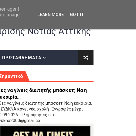
user-agent
rate usage
LEARN MORE
GOT IT
ρισης Νότιας Αττικής
ΠΡΩΤΑΘΛΗΜΑΤΑ
κές οδηγίες επί του ΚΑΝΟΝΙΣΜΟΥ ΕΓΓΡΑΦΩΝ-ΜΕΤΑΓΡΑΦΩΝ ΤΗΣ ΕΟΚ
Σημαντικό
ες να γίνεις διαιτητής μπάσκετ; Να η
υκαιρία...
ες να γίνεις διαιτητής μπάσκετ; Να η ευκαιρία.
 ΣΥΔΚΝΑ κάνει νέα σχολή . Εγγραφές μέχρι
0.09.2026 . Πληροφορίες στο
 Παίδων (VIDEO)
ydkna2000@gmail.co...
Ρέντη