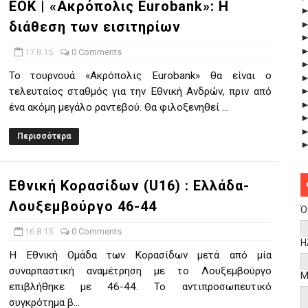
EOK | «Ακρόπολις Eurobank»: Η
διάθεση των εισιτηρίων
17.8.15
0 Comments
Το τουρνουά «Ακρόπολις Eurobank» θα είναι ο
τελευταίος σταθμός για την Εθνική Ανδρών, πριν από
ένα ακόμη μεγάλο ραντεβού. Θα φιλοξενηθεί ...
Περισσότερα
Εθνική Κορασίδων (U16) : Ελλάδα-
Λουξεμβούργο 46-44
Ό
16.8.15
0 Comments
Η
Η Εθνική Ομάδα των Κορασίδων μετά από μία
συναρπαστική αναμέτρηση με το Λουξεμβούργο
Μ
επιβλήθηκε με 46-44. Το αντιπροσωπευτικό
συγκρότημα β...