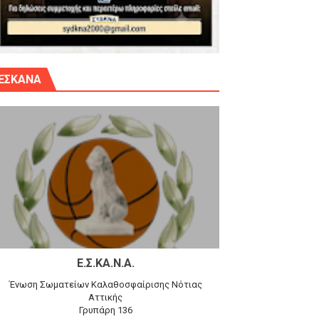
γίου Δημητρίου την Κυριακή 14.6.26
ΕΣΚΑΝΑ
αγώνα)
 τον Προφήτη Ηλία 78-74 στα Καμίνια
Ε.Σ.ΚΑ.Ν.Α.
Ένωση Σωματείων Καλαθοσφαίρισης Νότιας
Αττικής
Γρυπάρη 136