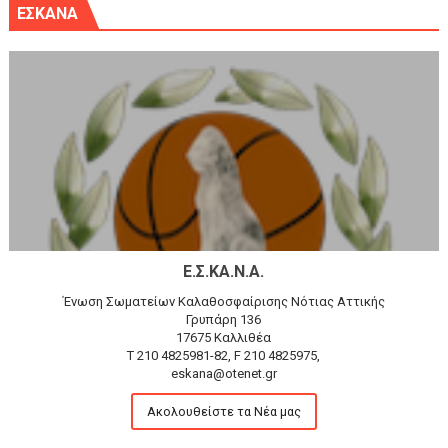
ΕΣΚΑΝΑ
Ε.Σ.ΚΑ.Ν.Α.
Ένωση Σωματείων Καλαθοσφαίρισης Νότιας Αττικής
Γρυπάρη 136
17675 Καλλιθέα
T 210 4825981-82, F 210 4825975,
eskana@otenet.gr
Ακολουθείστε τα Νέα μας