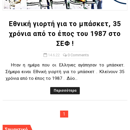
ΧΡΟΝΙΑ ΠΟΛΛΑ ΣΤΟ ΕΛΛΗΝΙΚΟ ΜΠΑΣΚΕΤ : 39Η ΕΠΕΤΕΙΟΣ ΑΠΟ 
Ο δρόμος για τον 29ο τελικό κυπέλλου ανδρών ΕΣΚΑΝΑ Μανδρα
Εθνική γιορτή για το μπάσκετ, 35
χρόνια από το έπος του 1987 στο
U21: Τεράστια πρόκριση για τον Πανελευσινιακό στον τελικό 
ΣΕΦ !
Γ΄ανδρών play offs : "Σκληρό" καρύδι η Φιλία Περάματος έφερε
14.6.22
0 Comments
Play off B εφήβων Β φάση Στο f4 ΑΕ Ρέντη, Πέρα , Ερμής Αργυ
Ηταν η ημέρα που οι Ελληνες αγάπησαν το μπάσκετ.
Σήμερα ειναι Εθνική γιορτή για το μπάσκετ . Κλείνουν 35
χρόνια από το έπος το 1987 . Δύο...
Περισσότερα
1
Σημαντικό