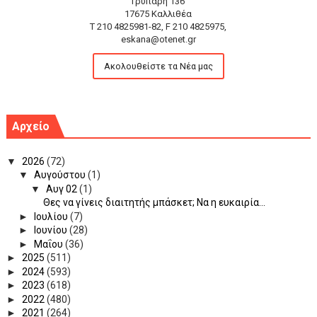
Γρυπάρη 136
17675 Καλλιθέα
T 210 4825981-82, F 210 4825975,
eskana@otenet.gr
Ακολουθείστε τα Νέα μας
Αρχείο
▼
2026
(72)
▼
Αυγούστου
(1)
▼
Αυγ 02
(1)
Θες να γίνεις διαιτητής μπάσκετ; Να η ευκαιρία...
►
Ιουλίου
(7)
►
Ιουνίου
(28)
►
Μαΐου
(36)
►
2025
(511)
►
2024
(593)
►
2023
(618)
►
2022
(480)
►
2021
(264)