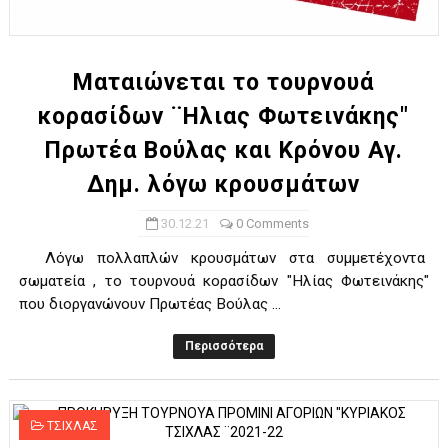
ΧΡΟΝΙΑ ΠΟΛΛΑ ΣΤΟ ΕΛΛΗΝΙΚΟ ΜΠΑΣΚΕΤ : 39Η ΕΠΕΤΕΙΟΣ ΑΠΟ 
Ο δρόμος για τον 29ο τελικό κυπέλλου ανδρών ΕΣΚΑΝΑ Μανδρα
Ματαιώνεται το τουρνουά
κορασίδων ¨Ηλιας Φωτεινάκης"
U21: Τεράστια πρόκριση για τον Πανελευσινιακό στον τελικό 
Πρωτέα Βούλας και Κρόνου Αγ.
Γ΄ανδρών play offs : "Σκληρό" καρύδι η Φιλία Περάματος έφερε
Δημ. λόγω κρουσμάτων
Play off B εφήβων Β φάση Στο f4 ΑΕ Ρέντη, Πέρα , Ερμής Αργυ
30.12.21
0 Comments
Λόγω πολλαπλών κρουσμάτων στα συμμετέχοντα
σωματεία , το τουρνουά κορασίδων "Ηλίας Φωτεινάκης"
που διοργανώνουν Πρωτέας Βούλας ...
Περισσότερα
ΤΣΙΧΛΑΣ