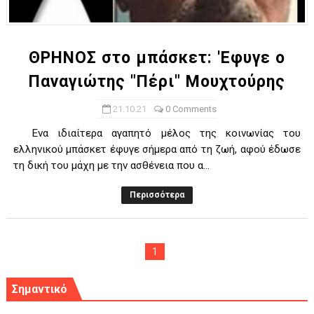
ΧΡΟΝΙΑ ΠΟΛΛΑ ΣΤΟ ΕΛΛΗΝΙΚΟ ΜΠΑΣΚΕΤ : 39Η ΕΠΕΤΕΙΟΣ ΑΠΟ 
Ο δρόμος για τον 29ο τελικό κυπέλλου ανδρών ΕΣΚΑΝΑ Μανδρα
ΘΡΗΝΟΣ στο μπάσκετ: 'Εφυγε ο
Παναγιώτης "Πέρι" Μουχτούρης
U21: Τεράστια πρόκριση για τον Πανελευσινιακό στον τελικό 
21.10.21
0 Comments
Γ΄ανδρών play offs : "Σκληρό" καρύδι η Φιλία Περάματος έφερε
Ενα ιδιαίτερα αγαπητό μέλος της κοινωνίας του
Play off B εφήβων Β φάση Στο f4 ΑΕ Ρέντη, Πέρα , Ερμής Αργυ
ελληνικού μπάσκετ έφυγε σήμερα από τη ζωή, αφού έδωσε
τη δική του μάχη με την ασθένεια που α...
Περισσότερα
1
Σημαντικό