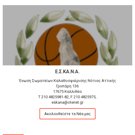
Ε.Σ.ΚΑ.Ν.Α.
Ένωση Σωματείων Καλαθοσφαίρισης Νότιας Αττικής
Γρυπάρη 136
17675 Καλλιθέα
T 210 4825981-82, F 210 4825975,
eskana@otenet.gr
Ακολουθείστε τα Νέα μας