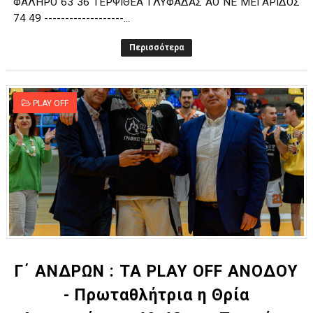
ΦΑΛΗΡΟ 63 36 ΤΕΡΨΙΘΕΑ ΓΛΥΦΑΔΑΣ ΑΟ ΝΕ ΜΕΓΑΡΙΔΟΣ
74 49 -------------------...
Περισσότερα
PLAY OFF
Γ΄ ΑΝΔΡΩΝ : ΤΑ PLAY OFF ΑΝΟΔΟΥ
- Πρωταθλήτρια η Θρία