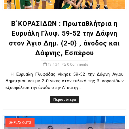
ΧΡΟΝΙΑ ΠΟΛΛΑ ΣΤΟ ΕΛΛΗΝΙΚΟ ΜΠΑΣΚΕΤ : 39Η ΕΠΕΤΕΙΟΣ ΑΠΟ 
Ο δρόμος για τον 29ο τελικό κυπέλλου ανδρών ΕΣΚΑΝΑ Μανδρα
Β΄ΚΟΡΑΣΙΔΩΝ : Πρωταθλήτρια η
Ευρυάλη Γλυφ. 59-52 την Δάφνη
U21: Τεράστια πρόκριση για τον Πανελευσινιακό στον τελικό 
στον Άγιο Δημ. (2-0) , άνοδος και
Γ΄ανδρών play offs : "Σκληρό" καρύδι η Φιλία Περάματος έφερε
Δάφνης, Εσπέρου
Play off B εφήβων Β φάση Στο f4 ΑΕ Ρέντη, Πέρα , Ερμής Αργυ
13.4.24
0 Comments
H Ευρυάλη Γλυφάδας νίκησε 59-52 την Δάφνη Αγίου
Δημητρίου και με 2-0 νίκες στον τελικό της Β΄ κορασίδων
εξασφάλισε την άνοδο στην Α΄ κατηγ...
Περισσότερα
PLAY OUTS