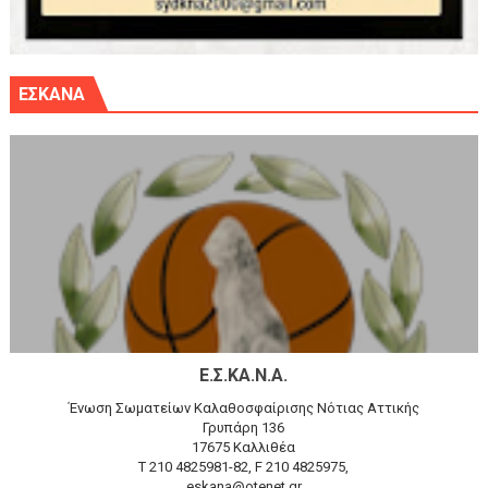
ΕΣΚΑΝΑ
Ε.Σ.ΚΑ.Ν.Α.
Ένωση Σωματείων Καλαθοσφαίρισης Νότιας Αττικής
Γρυπάρη 136
17675 Καλλιθέα
T 210 4825981-82, F 210 4825975,
eskana@otenet.gr