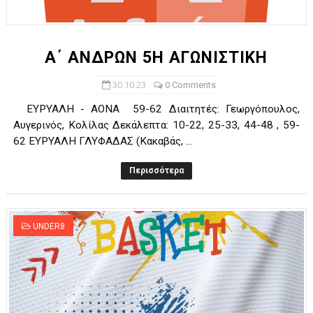
ΧΡΟΝΙΑ ΠΟΛΛΑ ΣΤΟ ΕΛΛΗΝΙΚΟ ΜΠΑΣΚΕΤ : 39Η ΕΠΕΤΕΙΟΣ ΑΠΟ 
Ο δρόμος για τον 29ο τελικό κυπέλλου ανδρών ΕΣΚΑΝΑ Μανδρα
Α΄ ΑΝΔΡΩΝ 5Η ΑΓΩΝΙΣΤΙΚΗ
U21: Τεράστια πρόκριση για τον Πανελευσινιακό στον τελικό 
30.10.23
0 Comments
ΕΥΡΥΑΛΗ - ΑΟΝΑ 59-62 Διαιτητές: Γεωργόπουλος,
Γ΄ανδρών play offs : "Σκληρό" καρύδι η Φιλία Περάματος έφερε
Αυγερινός, Κολίλας Δεκάλεπτα: 10-22, 25-33, 44-48 , 59-
62 ΕΥΡΥΑΛΗ ΓΛΥΦΑΔΑΣ (Κακαβάς, ...
Play off B εφήβων Β φάση Στο f4 ΑΕ Ρέντη, Πέρα , Ερμής Αργυ
Περισσότερα
UNDER8