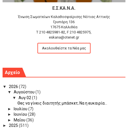
Ε.Σ.ΚΑ.Ν.Α.
Ένωση Σωματείων Καλαθοσφαίρισης Νότιας Αττικής
Γρυπάρη 136
17675 Καλλιθέα
T 210 4825981-82, F 210 4825975,
eskana@otenet.gr
Ακολουθείστε τα Νέα μας
Αρχείο
▼
2026
(72)
▼
Αυγούστου
(1)
▼
Αυγ 02
(1)
Θες να γίνεις διαιτητής μπάσκετ; Να η ευκαιρία...
►
Ιουλίου
(7)
►
Ιουνίου
(28)
►
Μαΐου
(36)
►
2025
(511)