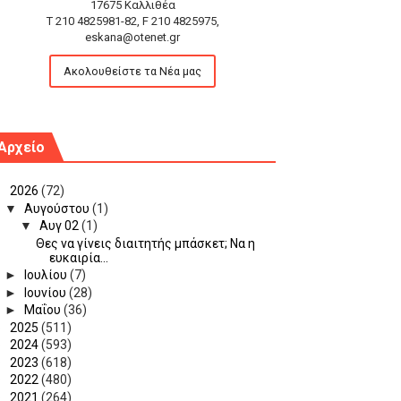
17675 Καλλιθέα
T 210 4825981-82, F 210 4825975,
eskana@otenet.gr
Ακολουθείστε τα Νέα μας
Αρχείο
▼
2026
(72)
▼
Αυγούστου
(1)
▼
Αυγ 02
(1)
Θες να γίνεις διαιτητής μπάσκετ; Να η
ευκαιρία...
►
Ιουλίου
(7)
►
Ιουνίου
(28)
►
Μαΐου
(36)
►
2025
(511)
►
2024
(593)
►
2023
(618)
►
2022
(480)
►
2021
(264)