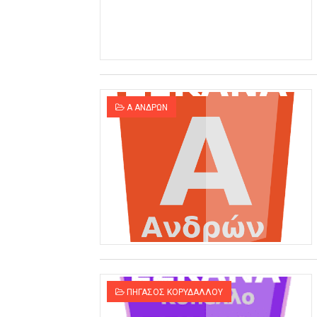
ΧΡΟΝΙΑ ΠΟΛΛΑ ΣΤΟ ΕΛΛΗΝΙΚΟ
Ο δρόμος για τον 29ο τελικ
U21: Τεράστια πρόκριση για 
Α ΑΝΔΡΩΝ
Γ΄ανδρών play offs : "Σκληρό
Play off B εφήβων Β φάση Στ
ΠΗΓΑΣΟΣ ΚΟΡΥΔΑΛΛΟΥ