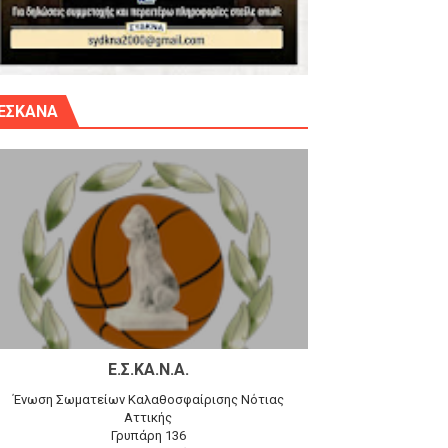
γίου Δημητρίου την Κυριακή 14.6.26
ΕΣΚΑΝΑ
αγώνα)
 τον Προφήτη Ηλία 78-74 στα Καμίνια
Ε.Σ.ΚΑ.Ν.Α.
Ένωση Σωματείων Καλαθοσφαίρισης Νότιας
Αττικής
Γρυπάρη 136