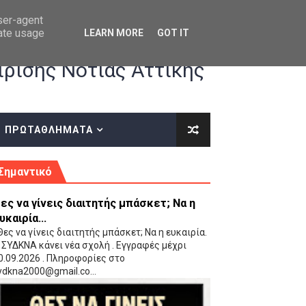
user-agent
rate usage
LEARN MORE
GOT IT
ρισης Νότιας Αττικής
ΠΡΩΤΑΘΛΗΜΑΤΑ
κές οδηγίες επί του ΚΑΝΟΝΙΣΜΟΥ ΕΓΓΡΑΦΩΝ-ΜΕΤΑΓΡΑΦΩΝ ΤΗΣ ΕΟΚ
Σημαντικό
ες να γίνεις διαιτητής μπάσκετ; Να η
υκαιρία...
ες να γίνεις διαιτητής μπάσκετ; Να η ευκαιρία.
 ΣΥΔΚΝΑ κάνει νέα σχολή . Εγγραφές μέχρι
0.09.2026 . Πληροφορίες στο
 Παίδων (VIDEO)
ydkna2000@gmail.co...
Ρέντη