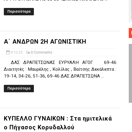
 ΜΠΑΣΚΕΤ : 39Η ΕΠΕΤΕΙΟΣ ΑΠΟ ΤΟ ΕΠΟΣ ΤΟΥ 1987
Περισσότερα
ό κυπέλλου ανδρών ΕΣΚΑΝΑ Μανδραϊκός Προοδευτική στο νέο κλ. Α
τον Πανελευσινιακό στον τελικό αύριο με Αρετσού (το video του 
Α΄ ΑΝΔΡΩΝ 2Η ΑΓΩΝΙΣΤΙΚΗ
" καρύδι η Φιλία Περάματος έφερε την σειρά στα ίσια (1-1) νίκησε
9.10.23
0 Comments
ο f4 ΑΕ Ρέντη, Πέρα , Ερμής Αργυρ. και Δραπετσώνα
ΔΑΣ ΔΡΑΠΕΤΣΩΝΑΣ ΕΥΡΥΑΛΗ ΑΓΟΓ 69-46
Διαιτητές : Μαυρέλης , Κολίλας , Βαίτσης Δεκάλεπτα :
19-14, 34-26, 51-36, 69-46 ΔΑΣ ΔΡΑΠΕΤΣΩΝΑ ...
Περισσότερα
ΚΥΠΕΛΛΟ ΓΥΝΑΙΚΩΝ : Στα ημιτελικά
ο Πήγασος Κορυδαλλού