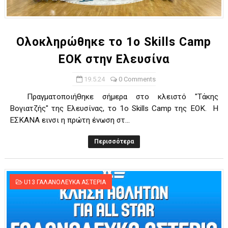
ΧΡΟΝΙΑ ΠΟΛΛΑ ΣΤΟ ΕΛΛΗΝΙΚΟ ΜΠΑΣΚΕΤ : 39Η ΕΠΕΤΕΙΟΣ ΑΠΟ 
Ο δρόμος για τον 29ο τελικό κυπέλλου ανδρών ΕΣΚΑΝΑ Μανδρα
Ολοκληρώθηκε το 1ο Skills Camp
ΕΟΚ στην Ελευσίνα
U21: Τεράστια πρόκριση για τον Πανελευσινιακό στον τελικό 
19.5.24
0 Comments
Γ΄ανδρών play offs : "Σκληρό" καρύδι η Φιλία Περάματος έφερε
Πραγματοποιήθηκε σήμερα στο κλειστό "Τάκης
Play off B εφήβων Β φάση Στο f4 ΑΕ Ρέντη, Πέρα , Ερμής Αργυ
Βογιατζής" της Ελευσίνας, το 1ο Skills Camp της ΕΟΚ. Η
ΕΣΚΑΝΑ εινσι η πρώτη ένωση στ...
Περισσότερα
U13 ΓΑΛΑΝΟΛΕΥΚΑ ΑΣΤΕΡΙΑ