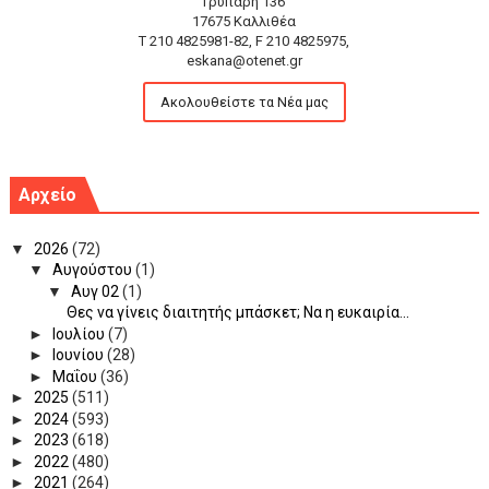
Γρυπάρη 136
17675 Καλλιθέα
T 210 4825981-82, F 210 4825975,
eskana@otenet.gr
Ακολουθείστε τα Νέα μας
Αρχείο
▼
2026
(72)
▼
Αυγούστου
(1)
▼
Αυγ 02
(1)
Θες να γίνεις διαιτητής μπάσκετ; Να η ευκαιρία...
►
Ιουλίου
(7)
►
Ιουνίου
(28)
►
Μαΐου
(36)
►
2025
(511)
►
2024
(593)
►
2023
(618)
►
2022
(480)
►
2021
(264)