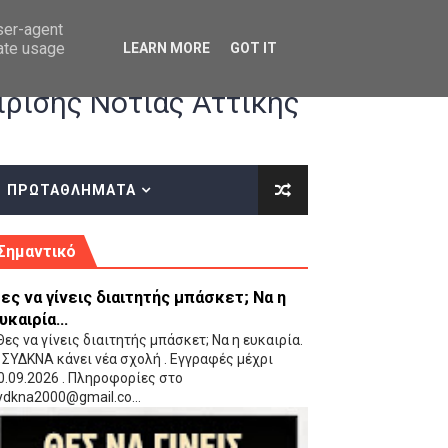
user-agent
rate usage
LEARN MORE
GOT IT
ρισης Νότιας Αττικής
ΠΡΩΤΑΘΛΗΜΑΤΑ
κές οδηγίες επί του ΚΑΝΟΝΙΣΜΟΥ ΕΓΓΡΑΦΩΝ-ΜΕΤΑΓΡΑΦΩΝ ΤΗΣ ΕΟΚ
Σημαντικό
ες να γίνεις διαιτητής μπάσκετ; Να η
υκαιρία...
ες να γίνεις διαιτητής μπάσκετ; Να η ευκαιρία.
 ΣΥΔΚΝΑ κάνει νέα σχολή . Εγγραφές μέχρι
0.09.2026 . Πληροφορίες στο
 Παίδων (VIDEO)
ydkna2000@gmail.co...
Ρέντη