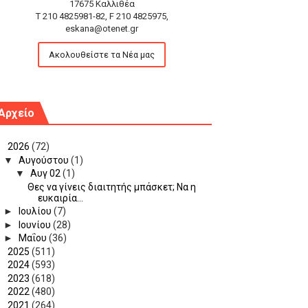
17675 Καλλιθέα
T 210 4825981-82, F 210 4825975,
eskana@otenet.gr
Ακολουθείστε τα Νέα μας
Αρχείο
▼
2026
(72)
▼
Αυγούστου
(1)
▼
Αυγ 02
(1)
Θες να γίνεις διαιτητής μπάσκετ; Να η
ευκαιρία...
►
Ιουλίου
(7)
►
Ιουνίου
(28)
►
Μαΐου
(36)
►
2025
(511)
►
2024
(593)
►
2023
(618)
►
2022
(480)
►
2021
(264)