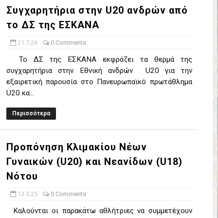
Συγχαρητήρια στην U20 ανδρών από
έρα 71-56 την Δραπετσώνα στον μικρό τελικό
το ΔΣ της ΕΣΚΑΝΑ
νδραϊκός 83-72 τον Εθνικό Λαγυνών
21.7.26
0 Comments
ΔΟΥ ΣΤΗΝ NL 2 : ΑΥΡΙΟ ΚΥΡΙΑΚΗ 21.06.26 ΣΤΟ ΕΑΚ ΒΟΛΟΥ ΜΑΝΔΡΑ
Το ΔΣ της ΕΣΚΑΝΑ εκφράζει τα θερμά της
συγχαρητήρια στην Εθνική ανδρών U20 για την
 ο Ρέντης στον τελικό 104-77 την Δραπετσώνα επανήλθε στην Α΄ ε
εξαιρετική παρουσία στο Πανευρωπαϊκό πρωτάθλημα
U20 κα...
ΚΟΙ ΣΗΜΕΡΑ ΑΕ ΡΕΝΤΗ ΔΡΑΠΕΤΣΩΝΑ ΔΑΣ (19.30) & ΕΡΜΗΣ ΑΡΓΥΡΟΥΠ
Περισσότερα
ο Προφήτης Ηλίας 77-73 μέσα στο Πέραμα την Φιλία
η των γραφείων της ΕΣΚΑΝΑ στον Δήμο Νίκαιας/Ρέντη
Προπόνηση Κλιμακίου Νέων
Γυναικών (U20) και Νεανίδων (U18)
ελικό με Αρετσού ο Πανελευσινιακός 55-67 (video της αναμέτρηση
Νότου
Δημητρίου τιμήθηκε από το ΔΣ της ΕΣΚΑΝΑ για την κατάκτηση του
13.5.25
0 Comments
χος ο Μανδραϊκός σε ματς θρίλερ με απίστευτη ανατροπή από τ
Καλούνται οι παρακάτω αθλήτριες να συμμετέχουν