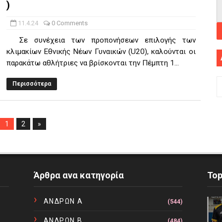
)
11.4.24
0 Comments
Σε συνέχεια των προπονήσεων επιλογής των
κλιμακίων Εθνικής Νέων Γυναικών (U20), καλούνται οι
παρακάτω αθλήτριες να βρίσκονται την Πέμπτη 1...
Περισσότερα
1
2
»
Άρθρα ανα κατηγορία
To
ΑΝΔΡΩΝ Α
(544)
ΑΝΔΡΩΝ Β
(484)