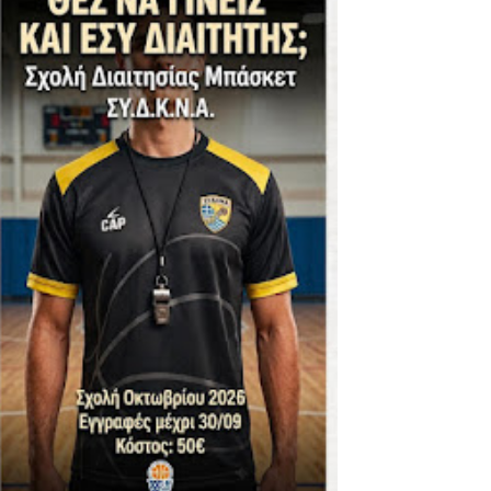
ΪΚΟΣ -ΕΘΝΙΚΟΣ ΛΑΓΥΝΩΝ
φήβων - Στον τελικό με Ερμή Αργ. νίκησε 72-54 το Πέρα
. -ΠΕΡΑ (21.30)
ς)
 τιτλου στην Ένωση
ο -20 77-69 την φοβερή Προοδευτική