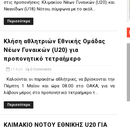
στις προπονήσεις Κλιμακίου Νέων Γυναικών (U20) και
 ΜΠΑΣΚΕΤ : 39Η ΕΠΕΤΕΙΟΣ ΑΠΟ ΤΟ ΕΠΟΣ ΤΟΥ 1987
Νεανίδων (U18) Νότου, σύμφωνα με το ακόλ...
ό κυπέλλου ανδρών ΕΣΚΑΝΑ Μανδραϊκός Προοδευτική στο νέο κλ. Α
Περισσότερα
τον Πανελευσινιακό στον τελικό αύριο με Αρετσού (το video του 
Κλήση αθλητριών Εθνικής Ομάδας
" καρύδι η Φιλία Περάματος έφερε την σειρά στα ίσια (1-1) νίκησε
Νέων Γυναικών (U20) για
προπονητικό τετραήμερο
ο f4 ΑΕ Ρέντη, Πέρα , Ερμής Αργυρ. και Δραπετσώνα
17.4.25
0 Comments
Καλούνται οι παρακάτω αθλήτριες, να βρίσκονται την
Πέμπτη 1 Μαΐου και ώρα 08.00 στο ΟΑΚΑ, για να
λάβουν μέρος στο προπονητικό τετραήμερο τ...
Περισσότερα
ΚΛΙΜΑΚΙΟ ΝΟΤΟΥ ΕΘΝΙΚΗΣ U20 ΓΙΑ