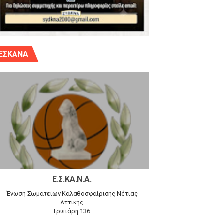
γίου Δημητρίου την Κυριακή 14.6.26
ΕΣΚΑΝΑ
αγώνα)
 τον Προφήτη Ηλία 78-74 στα Καμίνια
Ε.Σ.ΚΑ.Ν.Α.
Ένωση Σωματείων Καλαθοσφαίρισης Νότιας
Αττικής
Γρυπάρη 136