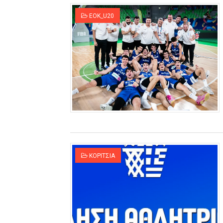
B ΕΦΗΒΩΝ F4 : Χάλκινο το Π
EOK_U20
Στην National League 2 ο Μα
Live streaming ΜΠΑΡΑΖ ΑΝΟ
Β΄ ΕΦΗΒΩΝ F4 : Εντυπωσιακός
FINAL 4 B EΦΗΒΩΝ : ΗΜΙΤΕΛΙ
Γ ΑΝΔΡΩΝ play off: Ανέβηκε 
Ολοκληρώνεται η μετακόμισ
KOΡΙΤΣΙΑ
ΤΕΛΙΚΟΣ U21 : Λύγισε στον τ
ΚΟΡΑΣΙΔΕΣ : Ο Κρόνος Αγίου 
TEΛΙΚΟΣ ΚΥΠΕΛΛΟΥ: Κυπελλού