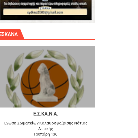
γίου Δημητρίου την Κυριακή 14.6.26
ΕΣΚΑΝΑ
αγώνα)
 τον Προφήτη Ηλία 78-74 στα Καμίνια
Ε.Σ.ΚΑ.Ν.Α.
Ένωση Σωματείων Καλαθοσφαίρισης Νότιας
Αττικής
Γρυπάρη 136