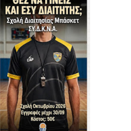
ΪΚΟΣ -ΕΘΝΙΚΟΣ ΛΑΓΥΝΩΝ
φήβων - Στον τελικό με Ερμή Αργ. νίκησε 72-54 το Πέρα
. -ΠΕΡΑ (21.30)
ς)
 τιτλου στην Ένωση
ο -20 77-69 την φοβερή Προοδευτική