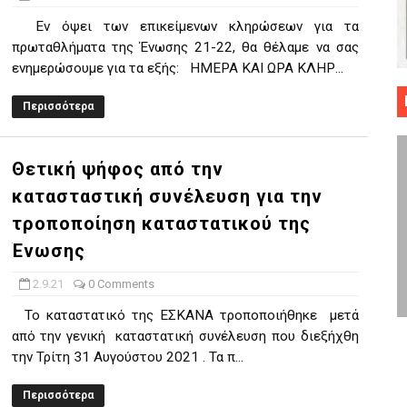
 ΜΠΑΣΚΕΤ : 39Η ΕΠΕΤΕΙΟΣ ΑΠΟ ΤΟ ΕΠΟΣ ΤΟΥ 1987
Εν όψει των επικείμενων κληρώσεων για τα
πρωταθλήματα της Ένωσης 21-22, θα θέλαμε να σας
ό κυπέλλου ανδρών ΕΣΚΑΝΑ Μανδραϊκός Προοδευτική στο νέο κλ. Α
ενημερώσουμε για τα εξής: HΜΕΡΑ ΚΑΙ ΩΡΑ ΚΛΗΡ...
τον Πανελευσινιακό στον τελικό αύριο με Αρετσού (το video του 
Περισσότερα
" καρύδι η Φιλία Περάματος έφερε την σειρά στα ίσια (1-1) νίκησε
Θετική ψήφος από την
ο f4 ΑΕ Ρέντη, Πέρα , Ερμής Αργυρ. και Δραπετσώνα
κατασταστική συνέλευση για την
τροποποίηση καταστατικού της
Ένωσης
2.9.21
0 Comments
Το καταστατικό της ΕΣΚΑΝΑ τροποποιήθηκε μετά
από την γενική καταστατική συνέλευση που διεξήχθη
την Τρίτη 31 Αυγούστου 2021 . Τα π...
Περισσότερα