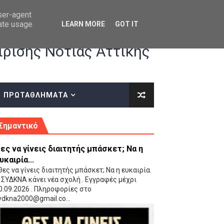
user-agent
rate usage
LEARN MORE
GOT IT
ρισης Νότιας Αττικής
ΠΡΩΤΑΘΛΗΜΑΤΑ
κές οδηγίες επί του ΚΑΝΟΝΙΣΜΟΥ ΕΓΓΡΑΦΩΝ-ΜΕΤΑΓΡΑΦΩΝ ΤΗΣ ΕΟΚ
Σημαντικό
ες να γίνεις διαιτητής μπάσκετ; Να η
υκαιρία...
ες να γίνεις διαιτητής μπάσκετ; Να η ευκαιρία.
 ΣΥΔΚΝΑ κάνει νέα σχολή . Εγγραφές μέχρι
0.09.2026 . Πληροφορίες στο
 Παίδων (VIDEO)
ydkna2000@gmail.co...
Ρέντη