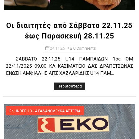
ΧΡΟΝΙΑ ΠΟΛΛΑ ΣΤΟ ΕΛΛΗΝΙΚΟ ΜΠΑΣΚΕΤ : 39Η ΕΠΕΤΕΙΟΣ ΑΠΟ 
Ο δρόμος για τον 29ο τελικό κυπέλλου ανδρών ΕΣΚΑΝΑ Μανδρα
Οι διαιτητές από Σάββατο 22.11.25
έως Παρασκευή 28.11.25
U21: Τεράστια πρόκριση για τον Πανελευσινιακό στον τελικό 
24.11.25
0 Comments
Γ΄ανδρών play offs : "Σκληρό" καρύδι η Φιλία Περάματος έφερε
ΣΑΒΒΑΤΟ 22.11.25 U14 ΠΑΜΠΑΙΔΩΝ 1ος ΟΜ
Play off B εφήβων Β φάση Στο f4 ΑΕ Ρέντη, Πέρα , Ερμής Αργυ
22/11/2025 09.00 ΚΛ ΚΑΣΙΜΑΤΕΙΟ ΔΑΣ ΔΡΑΠΕΤΣΩΝΑΣ
ΕΝΩΣΗ ΑΜΦΙΑΛΗΣ ΑΠΣ ΧΑΖΛΑΡΙΔΗΣ U14 ΠΑΜ...
Περισσότερα
UNDER 13-14 ΓΑΛΑΝΟΛΕΥΚΑ ΑΣΤΕΡΙΑ