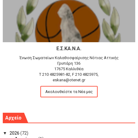
Ε.Σ.ΚΑ.Ν.Α.
Ένωση Σωματείων Καλαθοσφαίρισης Νότιας Αττικής
Γρυπάρη 136
17675 Καλλιθέα
T 210 4825981-82, F 210 4825975,
eskana@otenet.gr
Ακολουθείστε τα Νέα μας
Αρχείο
▼
2026
(72)