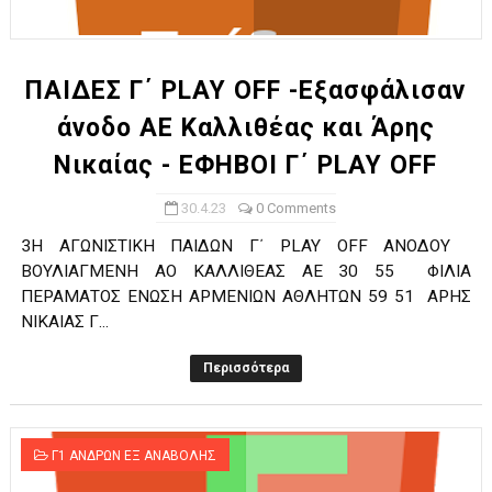
ΧΡΟΝΙΑ ΠΟΛΛΑ ΣΤΟ ΕΛΛΗΝΙΚΟ ΜΠΑΣΚΕΤ : 39Η ΕΠΕΤΕΙΟΣ ΑΠΟ 
Ο δρόμος για τον 29ο τελικό κυπέλλου ανδρών ΕΣΚΑΝΑ Μανδρα
ΠΑΙΔΕΣ Γ΄ PLAY OFF -Εξασφάλισαν
άνοδο ΑΕ Καλλιθέας και Άρης
U21: Τεράστια πρόκριση για τον Πανελευσινιακό στον τελικό 
Νικαίας - ΕΦΗΒΟΙ Γ΄ PLAY OFF
Γ΄ανδρών play offs : "Σκληρό" καρύδι η Φιλία Περάματος έφερε
30.4.23
0 Comments
Play off B εφήβων Β φάση Στο f4 ΑΕ Ρέντη, Πέρα , Ερμής Αργυ
3Η ΑΓΩΝΙΣΤΙΚΗ ΠΑΙΔΩΝ Γ΄ PLAY OFF ΑΝΟΔΟΥ
ΒΟΥΛΙΑΓΜΕΝΗ ΑΟ ΚΑΛΛΙΘΕΑΣ ΑΕ 30 55 ΦΙΛΙΑ
ΠΕΡΑΜΑΤΟΣ ΕΝΩΣΗ ΑΡΜΕΝΙΩΝ ΑΘΛΗΤΩΝ 59 51 ΑΡΗΣ
ΝΙΚΑΙΑΣ Γ...
Περισσότερα
Γ1 ΑΝΔΡΩΝ ΕΞ ΑΝΑΒΟΛΗΣ