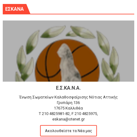
ΕΣΚΑΝΑ
Ε.Σ.ΚΑ.Ν.Α.
Ένωση Σωματείων Καλαθοσφαίρισης Νότιας Αττικής
Γρυπάρη 136
17675 Καλλιθέα
T 210 4825981-82, F 210 4825975,
eskana@otenet.gr
Ακολουθείστε τα Νέα μας