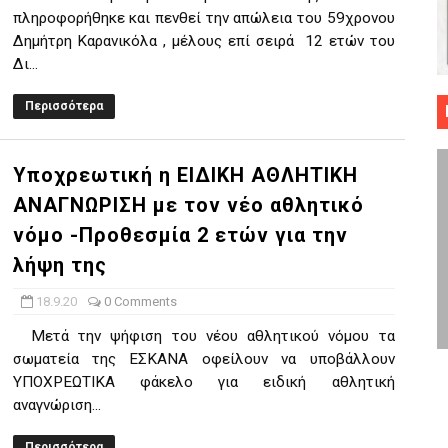
πληροφορήθηκε και πενθεί την απώλεια του 59χρονου
 ΜΠΑΣΚΕΤ : 39Η ΕΠΕΤΕΙΟΣ ΑΠΟ ΤΟ ΕΠΟΣ ΤΟΥ 1987
Δημήτρη Καρανικόλα , μέλους επί σειρά 12 ετών του
Δι...
ό κυπέλλου ανδρών ΕΣΚΑΝΑ Μανδραϊκός Προοδευτική στο νέο κλ. Α
Περισσότερα
τον Πανελευσινιακό στον τελικό αύριο με Αρετσού (το video του 
" καρύδι η Φιλία Περάματος έφερε την σειρά στα ίσια (1-1) νίκησε
Υποχρεωτική η ΕΙΔΙΚΗ ΑΘΛΗΤΙΚΗ
ΑΝΑΓΝΩΡΙΣΗ με τον νέο αθλητικό
ο f4 ΑΕ Ρέντη, Πέρα , Ερμής Αργυρ. και Δραπετσώνα
νόμο -Προθεσμία 2 ετών για την
λήψη της
18.9.20
0 Comments
Μετά την ψήφιση του νέου αθλητικού νόμου τα
σωματεία της ΕΣΚΑΝΑ οφείλουν να υποβάλλουν
ΥΠΟΧΡΕΩΤΙΚΑ φάκελο για ειδική αθλητική
αναγνώριση...
Περισσότερα