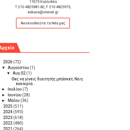
17675 Καλλιθέα
T 210 4825981-82, F 210 4825975,
eskana@otenet.gr
Ακολουθείστε τα Νέα μας
Αρχείο
▼
2026
(72)
▼
Αυγούστου
(1)
▼
Αυγ 02
(1)
Θες να γίνεις διαιτητής μπάσκετ; Να η
ευκαιρία...
►
Ιουλίου
(7)
►
Ιουνίου
(28)
►
Μαΐου
(36)
►
2025
(511)
►
2024
(593)
►
2023
(618)
►
2022
(480)
►
2021
(264)