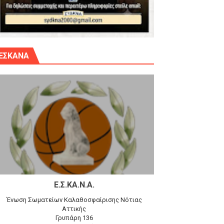
γίου Δημητρίου την Κυριακή 14.6.26
ΕΣΚΑΝΑ
αγώνα)
 τον Προφήτη Ηλία 78-74 στα Καμίνια
Ε.Σ.ΚΑ.Ν.Α.
Ένωση Σωματείων Καλαθοσφαίρισης Νότιας
Αττικής
Γρυπάρη 136