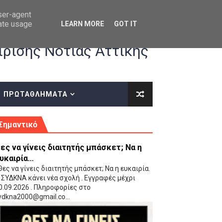
user-agent
rate usage
LEARN MORE
GOT IT
ρισης Νότιας Αττικής
ΠΡΩΤΑΘΛΗΜΑΤΑ
κές οδηγίες επί του ΚΑΝΟΝΙΣΜΟΥ ΕΓΓΡΑΦΩΝ-ΜΕΤΑΓΡΑΦΩΝ ΤΗΣ ΕΟΚ
Σημαντικό
ες να γίνεις διαιτητής μπάσκετ; Να η
υκαιρία...
ες να γίνεις διαιτητής μπάσκετ; Να η ευκαιρία.
 ΣΥΔΚΝΑ κάνει νέα σχολή . Εγγραφές μέχρι
0.09.2026 . Πληροφορίες στο
 Παίδων (VIDEO)
ydkna2000@gmail.co...
Ρέντη