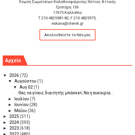
Ένωση Σωματείων Καλαθοσφαίρισης Νότιας Αττικής
Γρυπάρη 136
17675 Καλλιθέα
T 210 4825981-82, F 210 4825975,
eskana@otenet.gr
Ακολουθείστε τα Νέα μας
Αρχείο
▼
2026
(72)
▼
Αυγούστου
(1)
▼
Αυγ 02
(1)
Θες να γίνεις διαιτητής μπάσκετ; Να η ευκαιρία...
►
Ιουλίου
(7)
►
Ιουνίου
(28)
►
Μαΐου
(36)
►
2025
(511)
►
2024
(593)
►
2023
(618)
►
2022
(480)